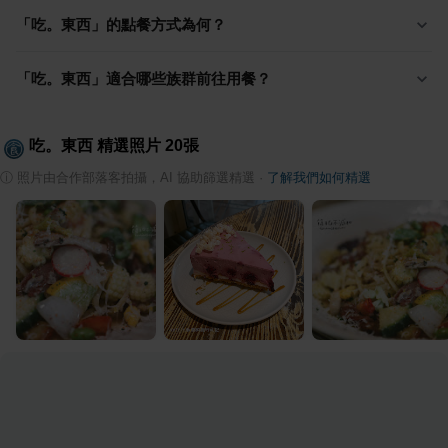
「吃。東西」的點餐方式為何？
「吃。東西」適合哪些族群前往用餐？
吃。東西
精選照片
20
張
ⓘ
照片由合作部落客拍攝，AI 協助篩選精選
·
了解我們如何精選