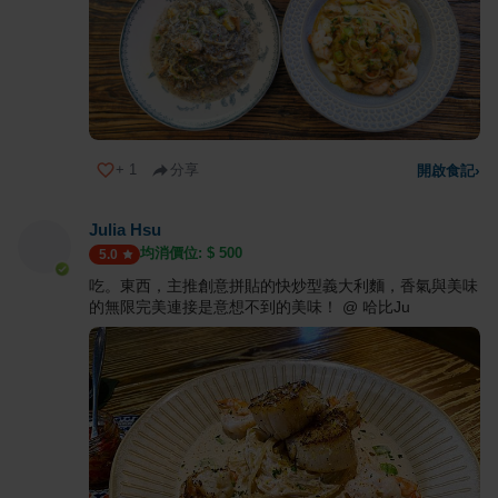
+
1
分享
開啟食記
›
Julia Hsu
均消價位: $
500
5.0
吃。東西，主推創意拼貼的快炒型義大利麵，香氣與美味
的無限完美連接是意想不到的美味！ @ 哈比Ju