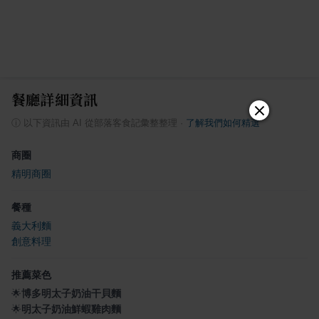
餐廳詳細資訊
ⓘ
以下資訊由 AI 從部落客食記彙整整理
·
了解我們如何精選
商圈
精明商圈
餐種
義大利麵
創意料理
推薦菜色
🌟
博多明太子奶油干貝麵
🌟
明太子奶油鮮蝦雞肉麵