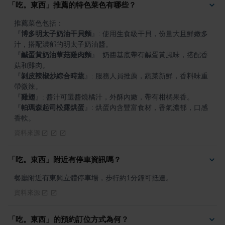
「吃。東西」推薦的特色菜色有哪些？
『
博多明太子奶油干貝麵
』
: 使用生食級干貝，份量大且鮮嫩多
『
鹹蛋黃奶油蕈菇雞肉麵
』
: 奶醬基底帶有鹹蛋黃風味，搭配香
『
剝皮辣椒炒綜合時蔬
』
: 服務人員推薦，蔬菜新鮮，香料味重
『
雞翅
』
『
帕瑪森起司松露烘蛋
』
: 烘蛋內含豐富食材，香氣濃郁，口感
香軟。
資料來源
「吃。東西」附近有停車資訊嗎？
餐廳附近有東興立體停車場，步行約1分鐘可抵達。
資料來源
「吃。東西」的預約訂位方式為何？