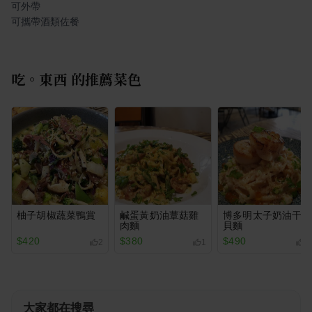
可外帶
可攜帶酒類佐餐
吃。東西
的推薦菜色
柚子胡椒蔬菜鴨賞
鹹蛋黃奶油蕈菇雞
博多明太子奶油干
肉麵
貝麵
$420
$380
$490
2
1
6
大家都在搜尋