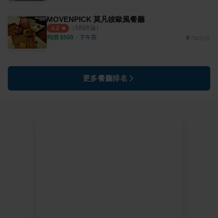
MOVENPICK 莫凡彼歐風餐廳
（
5
則評論）
4.2
均消 $
500
・
下午茶
762公尺
更多餐廳排名