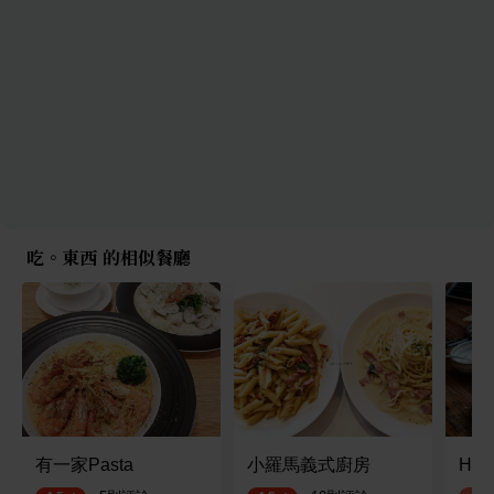
吃。東西 的相似餐廳
有一家Pasta
小羅馬義式廚房
HU