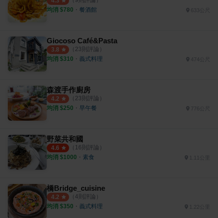
（
9
則評論）
4.3
均消 $
780
・
餐酒館
633公尺
Giocoso Café&Pasta
（
23
則評論）
3.8
均消 $
310
・
義式料理
474公尺
森渡手作廚房
（
23
則評論）
4.2
均消 $
250
・
早午餐
776公尺
野菜共和國
（
16
則評論）
4.6
均消 $
1000
・
素食
1.11公里
橋Bridge_cuisine
（
4
則評論）
4.2
均消 $
350
・
義式料理
1.22公里