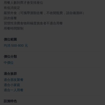
用餐人數到齊才會安排座位
有低消規定
嚴禁外食（可攜帶酒類佐餐，不收開瓶費，請自備酒杯）
請勿催餐
習慣性浪費食物和極度挑食者不適合用餐
用餐時間限制
價位範圍
均消 500-800 元
價位分類
中價位
適合族群
適合朋友聚餐
適合小家庭
適合一人用餐
設施特色