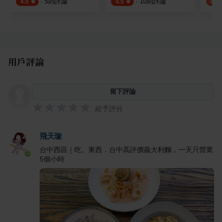
·
5
則評論
·
10
則評論
4.5
4.5
4.1
用戶評論
留下評論
給予評分
飛天璇
台中西區｜吃。東西．台中高評價義大利麵，一天只營業
5個小時