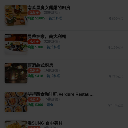
南瓜屋魔女露露的廚房
（
38
則評論）
3.8
均消 $
1005
・
義式料理
620公尺
曼蒂在家。義大利麵
（
32
則評論）
4.4
均消 $
300
・
義式料理
1.68公里
藍洞義式廚房
（
16
則評論）
3.5
均消 $
418
・
義式料理
715公尺
斐得蔬食咖啡吧 Verdure Restaurant
（
15
則評論）
4.2
均消 $
300
・
素食
1.09公里
嵩SUNG 台中美村