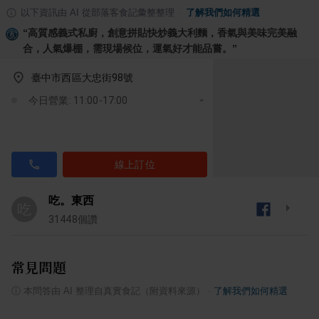
以下資訊由 AI 從部落客食記彙整整理
·
了解我們如何精選
“
高質感義式私廚，創意拼貼快炒義大利麵，香氣與美味完美融
合，人氣爆棚，需現場候位，運氣好才能品嘗。
”
臺中市西區大忠街98號
今日營業: 11:00-17:00
線上訂位
吃。東西
吃
31448
個讚
常見問題
ⓘ
本問答由 AI 整理自真實食記（附資料來源）
·
了解我們如何精選