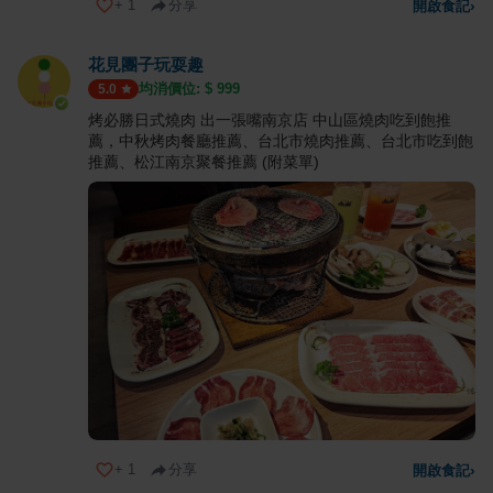
+
1
分享
開啟食記
›
花見團子玩耍趣
均消價位: $
999
5.0
烤必勝日式燒肉 出一張嘴南京店 中山區燒肉吃到飽推
薦，中秋烤肉餐廳推薦、台北市燒肉推薦、台北市吃到飽
推薦、松江南京聚餐推薦 (附菜單)
+
1
分享
開啟食記
›