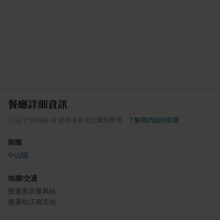
餐廳詳細資訊
ⓘ
以下資訊由 AI 從部落客食記彙整整理
·
了解我們如何精選
商圈
中山區
地標/交通
捷運南京復興站
捷運松江南京站