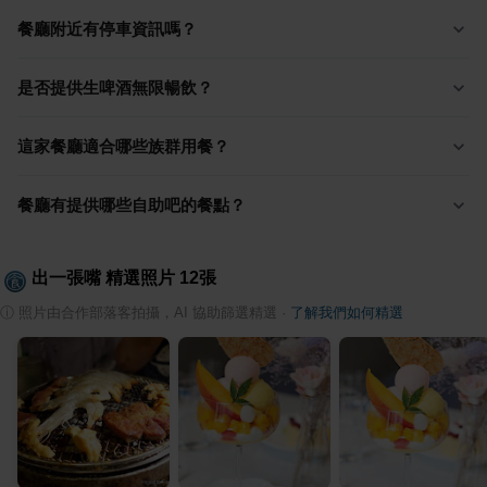
餐廳附近有停車資訊嗎？
是否提供生啤酒無限暢飲？
這家餐廳適合哪些族群用餐？
餐廳有提供哪些自助吧的餐點？
出一張嘴
精選照片
12
張
ⓘ
照片由合作部落客拍攝，AI 協助篩選精選
·
了解我們如何精選