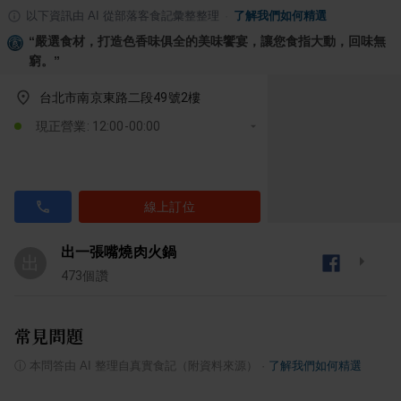
以下資訊由 AI 從部落客食記彙整整理
·
了解我們如何精選
“
嚴選食材，打造色香味俱全的美味饗宴，讓您食指大動，回味無
窮。
”
台北市南京東路二段49號2樓
現正營業: 12:00-00:00
線上訂位
出一張嘴燒肉火鍋
出
473
個讚
常見問題
ⓘ
本問答由 AI 整理自真實食記（附資料來源）
·
了解我們如何精選