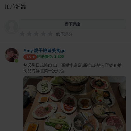
用戶評論
留下評論
給予評分
Amy 親子旅遊美食go
均消價位: $
600
3.5
烤必勝日式燒肉 出一張嘴南京店.新推出-雙人齊樂套餐.
肉品海鮮蔬菜一次到位