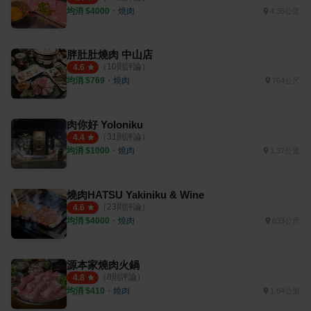
均消 $
4000
・
燒肉
4.35公里
胖肚肚燒肉 中山店
（
10
則評論）
4.6
均消 $
769
・
燒肉
764公尺
肉你好 Yoloniku
（
31
則評論）
4.4
均消 $
1000
・
燒肉
1.37公里
燒肉HATSU Yakiniku & Wine
（
23
則評論）
4.6
均消 $
4000
・
燒肉
633公尺
源本家燒肉火鍋
（
8
則評論）
4.8
均消 $
410
・
燒肉
1.04公里