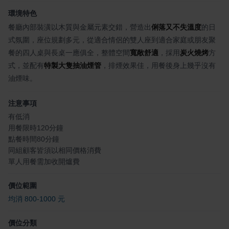
環境特色
餐廳內部裝潢以木質與金屬元素交錯，營造出
俐落又不失溫度
的日
式氛圍，座位規劃多元，從適合情侶的雙人座到適合家庭或朋友聚
餐的四人桌與長桌一應俱全，整體空間
寬敞舒適
，採用
炭火燒烤
方
式，並配有
特製大隻抽油煙管
，排煙效果佳，用餐後身上幾乎沒有
油煙味。
注意事項
有低消
用餐限時120分鐘
點餐時間80分鐘
同組顧客皆須以相同價格消費
單人用餐需加收開爐費
價位範圍
均消 800-1000 元
價位分類