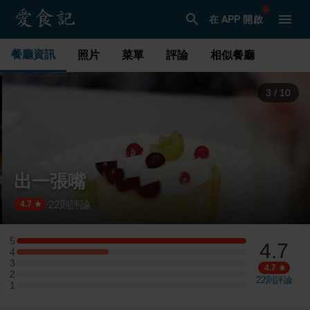
在 APP 開啟
餐廳資訊
照片
菜單
評論
相似餐廳
3
/
10
出一張嘴
22
則評論
·
4.7
5
4.7
5 星：5 則評論
4
4 星：2 則評論
3
3 星：0 則評論
4.7
2
2 星：0 則評論
22
則評論
1
1 星：0 則評論