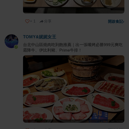
+
1
分享
開啟食記
›
TOMY&妮妮女王
台北中山區燒肉吃到飽推薦｜出一張嘴烤必勝999元爽吃
霜降牛、伊比利豬、Prime牛排！