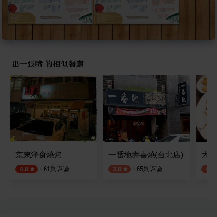
出一張嘴 的相似餐廳
京東洋食燒烤
一番地壽喜燒(台北店)
大戈
·
61
則評論
·
65
則評論
4.8
3.8
4.1