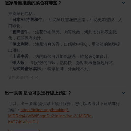
這家餐廳推薦的菜色有哪些？
『
日本A5特選和牛
』
: 油花呈現雪花般紋路，油花更加豐腴，入
『
霜降雪牛
』
: 油花分布漂亮、肉質軟嫩，烤到七分熟表面微
『
伊比利豬
』
: 油脂清爽芳香，口感軟中帶Q，用淡淡的海鹽提
『
上選牛舌
』
『
懶人蝦
』
『
法式蜂蜜冰淇淋
』
: 獨家招牌，外面吃不到。
資料來源
出一張嘴 是否可以進行線上預訂？
可以。出一張嘴 提供線上預訂服務，您可以透過以下連結進行
預訂：
https://inline.app/booking/-
MlDRdq4kVAWlSngnDu2:inline-live-2/-MlDRe-
hAT74fIV3vHDU