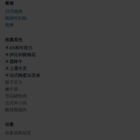
餐種
日式燒肉
燒肉吃到飽
燒烤
推薦菜色
🌟
A5和牛菲力
🌟
伊比利豬梅花
🌟
霜降牛
🌟
上選牛舌
🌟
法式蜂蜜冰淇淋
骰子菲力
嫩牛肩
雪花豬頸肉
法式羊小排
酸辣雞腿肉
份量
份量規劃得宜