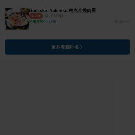
Buckskin Yakiniku 柏克金燒肉屋
（
20
則評論）
4.0
均消 $
700
・
燒肉
162公尺
更多餐廳排名