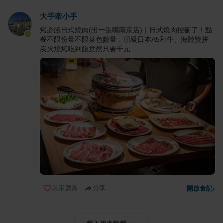
大手牽小手
烤必勝日式燒肉(出一張嘴南京店)｜日式燒肉控衝了！點
餐不限份量不限菜色數量，頂級日本A5和牛、海陸雙拼
炭火燒烤吃到飽竟然只要千元
表示讚賞
分享
開啟食記
›