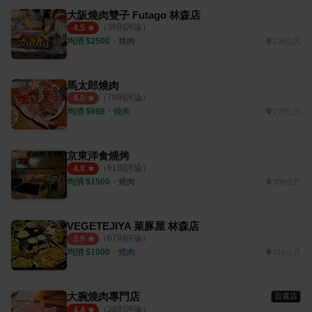
大阪燒肉雙子 Futago 林森店
（
36
則評論）
4.5
均消 $
2500
・
燒肉
236公尺
馬太郎燒肉
（
79
則評論）
4.0
均消 $
698
・
燒肉
770公尺
京東洋食燒烤
（
61
則評論）
4.8
均消 $
1500
・
燒肉
309公尺
VEGETEJIYA 菜豚屋 林森店
（
67
則評論）
3.9
均消 $
1000
・
燒肉
316公尺
大腕燒肉專門店
百選店
（
38
則評論）
4.4