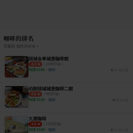
咖啡的排名
›
宜蘭縣
咖啡
的排名
頭城金車城堡咖啡館
（
23
則評論）
4.3
均消 $
180
・
咖啡
24.33公里
伯朗頭城城堡咖啡二館
（
9
則評論）
4.0
均消 $
150
・
咖啡
24.1公里
九號咖啡
（
11
則評論）
4.8
均消 $
150
・
咖啡
23.69公里