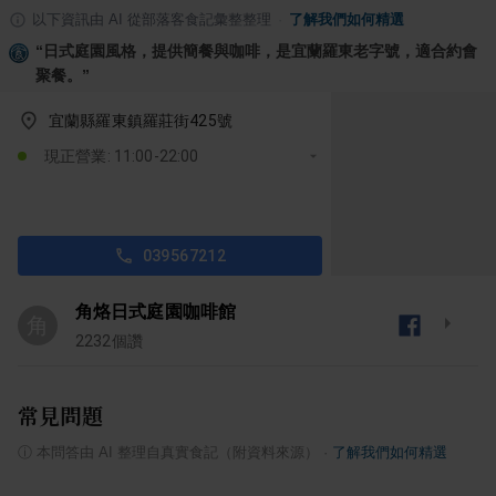
以下資訊由 AI 從部落客食記彙整整理
·
了解我們如何精選
“
日式庭園風格，提供簡餐與咖啡，是宜蘭羅東老字號，適合約會
聚餐。
”
宜蘭縣羅東鎮羅莊街425號
現正營業: 11:00-22:00
039567212
角烙日式庭園咖啡館
角
2232
個讚
常見問題
ⓘ
本問答由 AI 整理自真實食記（附資料來源）
·
了解我們如何精選