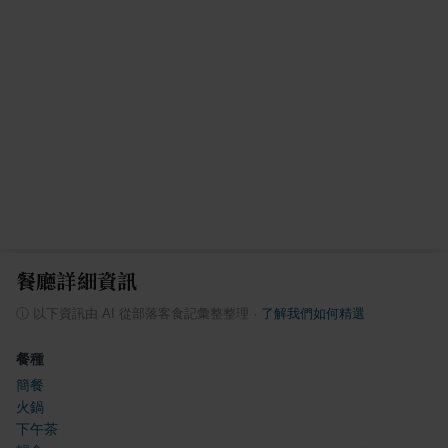
餐廳詳細資訊
ⓘ
以下資訊由 AI 從部落客食記彙整整理
·
了解我們如何精選
餐種
簡餐
火鍋
下午茶