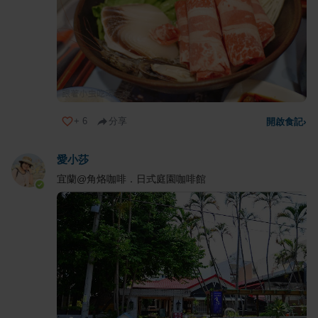
+
6
分享
開啟食記
›
愛小莎
宜蘭@角烙咖啡．日式庭園咖啡館