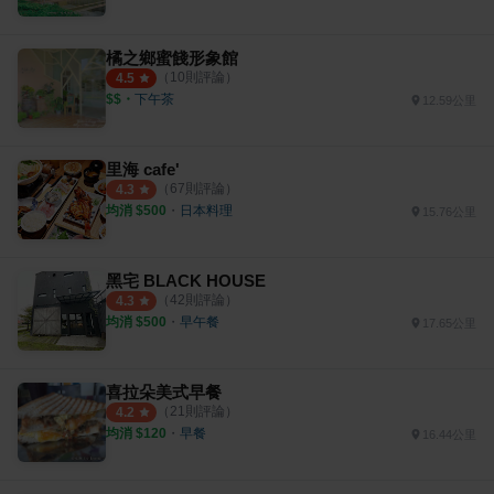
橘之鄉蜜餞形象館
（
10
則評論）
4.5
$$
・
下午茶
12.59公里
里海 cafe'
（
67
則評論）
4.3
均消 $
500
・
日本料理
15.76公里
黑宅 BLACK HOUSE
（
42
則評論）
4.3
均消 $
500
・
早午餐
17.65公里
喜拉朵美式早餐
（
21
則評論）
4.2
均消 $
120
・
早餐
16.44公里