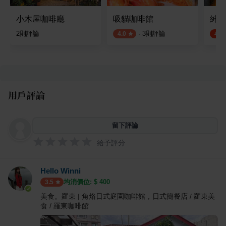
小木屋咖啡廳
吸貓咖啡館
紳度
2
則評論
·
3
則評論
4.0
4.5
用戶評論
留下評論
給予評分
Hello Winni
均消價位: $
400
3.5
美食。羅東 | 角烙日式庭園咖啡館，日式簡餐店 / 羅東美
食 / 羅東咖啡館