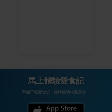
馬上體驗愛食記
手機下載愛食記，隨時隨地收藏美食！