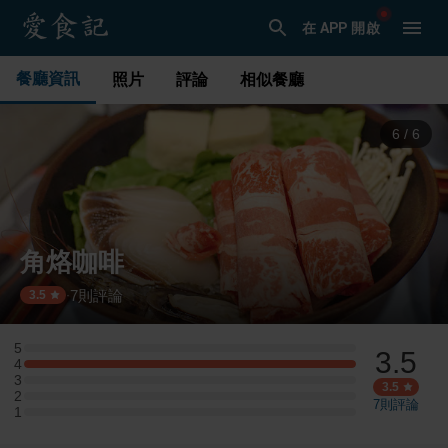
在 APP 開啟
餐廳資訊
照片
評論
相似餐廳
1
/
6
角烙咖啡
7
則評論
·
3.5
5
3.5
5 星：0 則評論
4
4 星：1 則評論
3
3 星：0 則評論
3.5
2
2 星：0 則評論
7
則評論
1
1 星：0 則評論