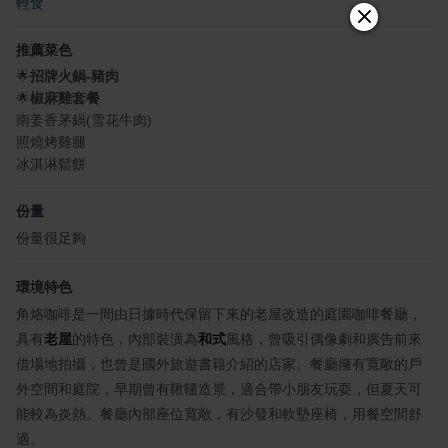
輕食
推薦菜色
🌟
招牌火鍋-豬肉
🌟
椒麻雞套餐
南姜香茅鍋(雪花牛肉)
照燒烤雞腿
冰淇淋鬆餅
份量
份量很足夠
環境特色
角烙咖啡是一間由日據時代保留下來的老屋改造的庭園咖啡餐廳，
具有
老屋
的特色，內部裝潢為
和式
風格，曾吸引偶像劇和廣告前來
借場地拍攝，也曾是國外旅遊書籍介紹的店家。餐廳擁有寬敞的戶
外空間和庭院，早期曾有鞦韆造景，適合帶小朋友玩耍，但夏天可
能較為炎熱。餐廳內部座位寬敞，有沙發和軟墊座椅，用餐空間舒
適。