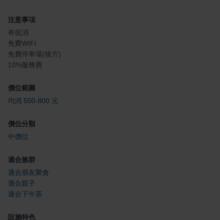
注意事項
有低消
免費WIFI
免費停車場(後方)
10%服務費
價位範圍
均消 500-800 元
價位分類
中價位
適合族群
適合朋友聚會
適合親子
適合下午茶
設施特色