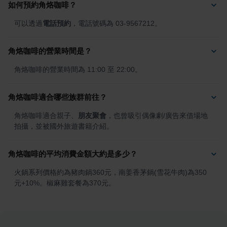
如何預約角烙咖啡？
可以透過
電話預約
，電話號碼為 03-9567212。
角烙咖啡的營業時間是？
角烙咖啡的營業時間為 11:00 至 22:00。
角烙咖啡適合哪些族群前往？
角烙咖啡適合親子、
朋友聚會
，也曾吸引偶像劇/廣告來借場地
拍攝，並被國外旅遊書籍介紹。
角烙咖啡的平均消費金額大約是多少？
火鍋系列價格約為豬肉鍋360元，南姜香茅鍋(雪花牛肉)為350
元+10%。椒麻雞套餐為370元。