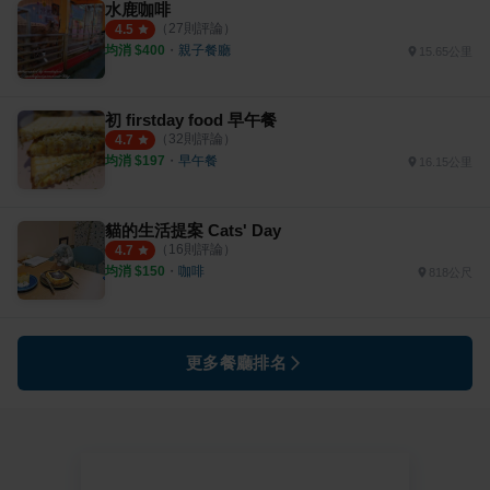
水鹿咖啡
（
27
則評論）
4.5
均消 $
400
・
親子餐廳
15.65公里
初 firstday food 早午餐
（
32
則評論）
4.7
均消 $
197
・
早午餐
16.15公里
貓的生活提案 Cats' Day
（
16
則評論）
4.7
均消 $
150
・
咖啡
818公尺
更多餐廳排名