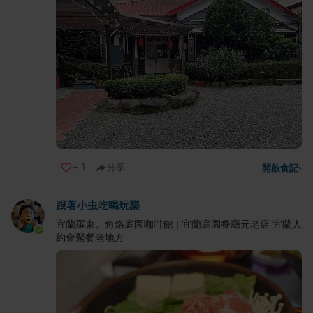
+
1
分享
開啟食記
›
跟著小虫吃喝玩樂
宜蘭羅東。角烙庭園咖啡館 | 宜蘭庭園餐廳元老店 宜蘭人
約會聚餐老地方