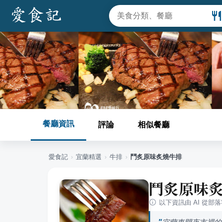
餐廳資訊
評論
相似餐廳
愛食記
›
宜蘭
精選
›
牛排
›
鬥炙原味炙燒牛排
鬥炙原味
以下資訊由 AI 從部