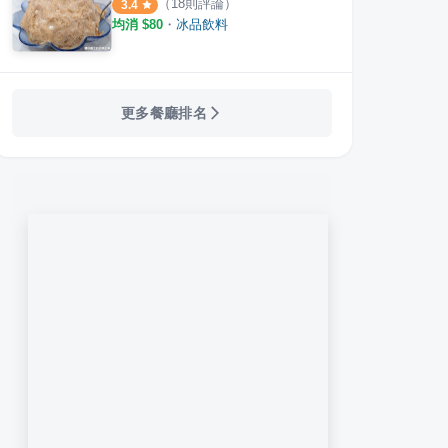
（
18
則評論）
3.4
均消 $
80
・
冰品飲料
更多餐廳排名