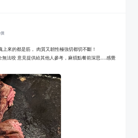
價
近整塊上來的都是筋， 肉質又韌性極強切都切不斷！
全無法咬 意見提供給其他人參考，麻煩點餐前深思….感覺