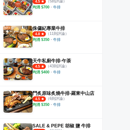
（
5
則評論）
4.5
均消 $
700
・
牛排
侏儸紀專業牛排
（
11
則評論）
4.8
均消 $
350
・
牛排
天牛私廚牛排·午茶
（
43
則評論）
4.5
均消 $
400
・
牛排
鬥炙原味炙燒牛排-羅東中山店
（
6
則評論）
4.5
均消 $
350
・
牛排
SALE & PEPE 胡椒 鹽 牛排