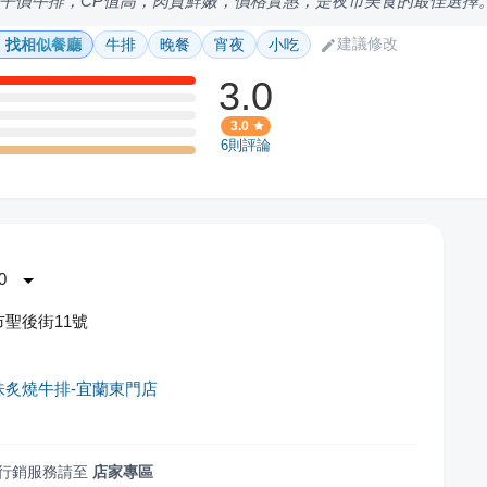
平價牛排，CP值高，肉質鮮嫩，價格實惠，是夜市美食的最佳選擇
建議修改
找相似餐廳
牛排
晚餐
宵夜
小吃
3.0
3.0
6
則評論
0
聖後街11號
味炙燒牛排-宜蘭東門店
行銷服務請至
店家專區