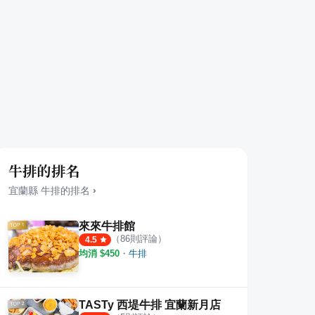
牛排的排名
宜蘭縣
牛排
的排名
›
來來牛排館
（
86
則評論）
4.5
均消 $
450
・
牛排
TASTy 西堤牛排 宜蘭新月店