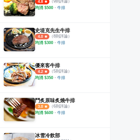
（
9
則評論）
4.8
均消 $
500
・
牛排
史堤克先生牛排
（
8
則評論）
4.0
均消 $
300
・
牛排
優來客牛排
（
5
則評論）
4.2
均消 $
350
・
牛排
鬥炙原味炙燒牛排
（
6
則評論）
3.0
碳烤
原味牛排館
天牛
均消 $
600
・
牛排
2
則評論
4.5
冰雪冷飲部