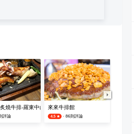
炙燒牛排-羅東中山店
來來牛排館
梁大胖
則評論
·
86
則評論
7
則評論
4.5