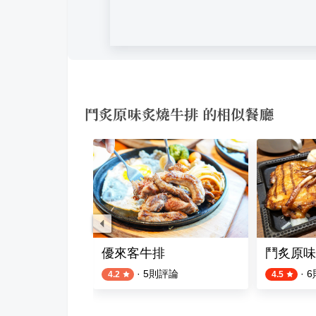
鬥炙原味炙燒牛排 的相似餐廳
優來客牛排
鬥炙原味
·
5
則評論
·
6
4.2
4.5