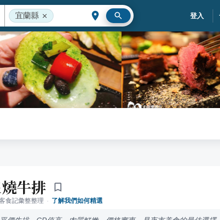
宜蘭縣
登入
炙燒牛排
落客食記彙整整理
·
了解我們如何精選