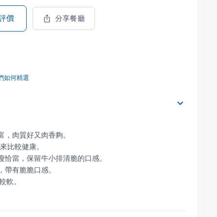
評價
分享餐廳
們如何精選
質較軟。