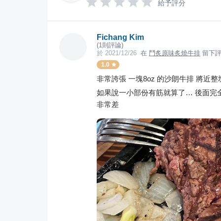
給予評分
Fichang Kim
(
1
則評論)
於
2021/12/26
在
鬥炙原味炙燒牛排
留下評
1.0
非常誇張 一塊8oz 的沙朗牛排 將
如果說一小部份有筋就算了… 後面完
非常差