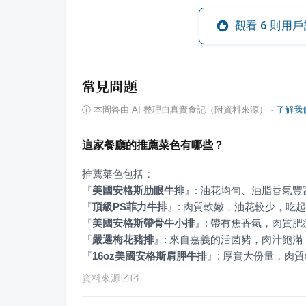
觀看
6
則用戶
常見問題
ⓘ
本問答由 AI 整理自真實食記（附資料來源）
·
了解我
這家餐廳的推薦菜色有哪些？
『
美國安格斯肋眼牛排
』
『
頂級PS菲力牛排
』
『
美國安格斯帶骨牛小排
』
『
嚴選梅花豬排
』
『
16oz美國安格斯肩胛牛排
』
: 厚實大份量，肉
資料來源