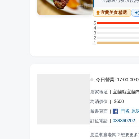
宜蘭東門夜市裡的
宜蘭
美食精選
5
5 星：1 則評論
4
4 星：0 則評論
3
3 星：0 則評論
2
2 星：0 則評論
1
1 星：1 則評論
今日營業: 17:00-00:0
宜蘭縣宜蘭市
店家地址
|
$
600
均消價位
|
鬥炙 原
臉書頁面
|
039360202
訂位電話
|
您是餐廳老闆？想要更多