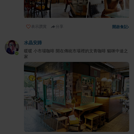
表示讚賞
分享
開啟食記
›
水晶安蹄
暖暖 小市場咖啡 開在傳統市場裡的文青咖啡 貓咪中途之
家