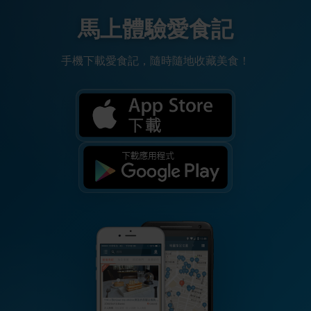
馬上體驗愛食記
手機下載愛食記，隨時隨地收藏美食！