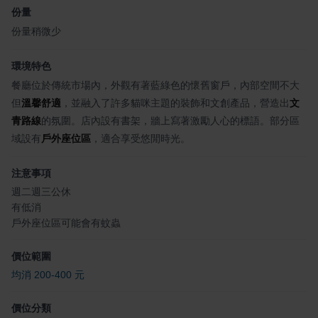
份量
份量稍微少
環境特色
餐廳位於傳統市場內，外觀有著藍綠色的懷舊窗戶，內部空間不大
但
溫馨舒適
，並融入了許多貓咪主題的裝飾和文創產品，營造出
文
青路線
的氛圍。店內設有書架，牆上寫著激勵人心的標語。部分區
域設有
戶外座位區
，適合享受悠閒時光。
注意事項
週二週三公休
有低消
戶外座位區可能會有蚊蟲
價位範圍
均消 200-400 元
價位分類