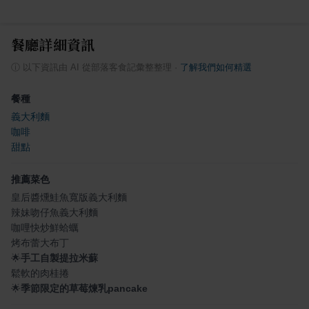
餐廳詳細資訊
ⓘ
以下資訊由 AI 從部落客食記彙整整理
·
了解我們如何精選
餐種
義大利麵
咖啡
甜點
推薦菜色
皇后醬燻鮭魚寬版義大利麵
辣妹吻仔魚義大利麵
咖哩快炒鮮蛤蠣
烤布蕾大布丁
🌟
手工自製提拉米蘇
鬆軟的肉桂捲
🌟
季節限定的草莓煉乳pancake