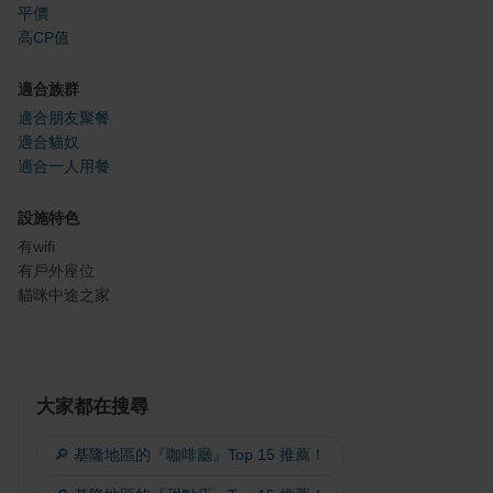
平價
高CP值
適合族群
適合朋友聚餐
適合貓奴
適合一人用餐
設施特色
有wifi
有戶外座位
貓咪中途之家
大家都在搜尋
🔎 基隆地區的『咖啡廳』Top 15 推薦！