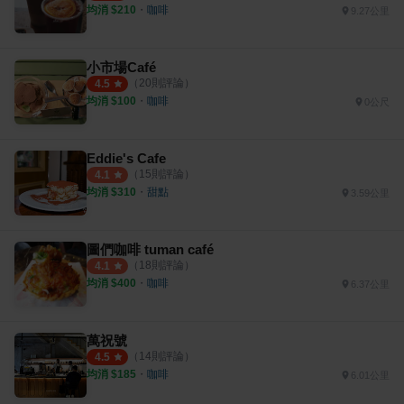
均消 $
210
・
咖啡
9.27公里
小市場Café
（
20
則評論）
4.5
均消 $
100
・
咖啡
0公尺
Eddie's Cafe
（
15
則評論）
4.1
均消 $
310
・
甜點
3.59公里
圖們咖啡 tuman café
（
18
則評論）
4.1
均消 $
400
・
咖啡
6.37公里
萬祝號
（
14
則評論）
4.5
均消 $
185
・
咖啡
6.01公里