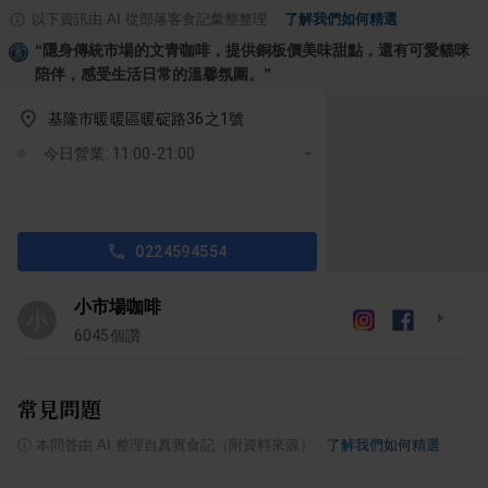
以下資訊由 AI 從部落客食記彙整整理
·
了解我們如何精選
“
隱身傳統市場的文青咖啡，提供銅板價美味甜點，還有可愛貓咪
陪伴，感受生活日常的溫馨氛圍。
”
基隆市暖暖區暖碇路36之1號
今日營業: 11:00-21:00
0224594554
小市場咖啡
小
6045
個讚
常見問題
ⓘ
本問答由 AI 整理自真實食記（附資料來源）
·
了解我們如何精選