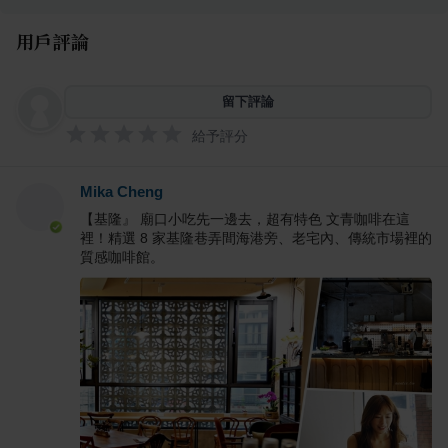
用戶評論
留下評論
給予評分
Mika Cheng
【基隆』 廟口小吃先一邊去，超有特色 文青咖啡在這
裡！精選 8 家基隆巷弄間海港旁、老宅內、傳統市場裡的
質感咖啡館。