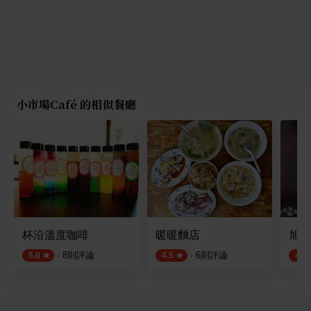
小市場Café 的相似餐廳
杯沿溫度咖啡
暖暖麵店
旭家
·
8
則評論
·
6
則評論
5.0
4.5
4.5