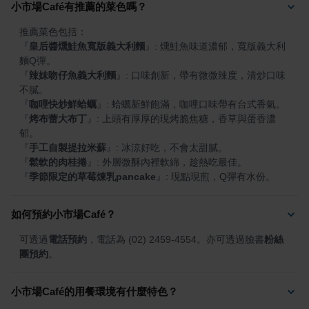
小市場Café有推薦的菜色嗎？
『
皇后醬燻鮭魚寬版義大利麵
』
: 燻鮭魚味道濃郁，寬版義大利
『
辣妹吻仔魚義大利麵
』
: 口味創新，帶有微微辣度，清炒口味
『
咖哩快炒鮮蛤蠣
』
『
烤布蕾大布丁
』
: 上頭有厚厚的現烤脆焦糖，香草與蛋香濃
『
手工自製提拉米蘇
』
『
鬆軟的肉桂捲
』
『
季節限定的草莓煉乳pancake
』
: 現點現煎，Q彈有水份。
如何預約小市場Café？
可透過
電話預約
，電話為 (02) 2459-4554。亦可透過臉書
粉絲
團預約
。
小市場Café的用餐環境有什麼特色？