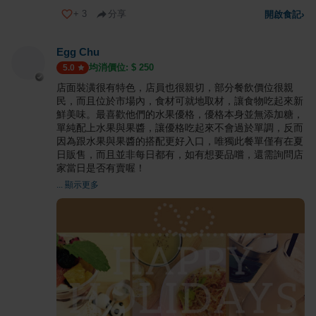
+
3
分享
開啟食記
›
Egg Chu
均消價位: $
250
5.0
店面裝潢很有特色，店員也很親切，部分餐飲價位很親
民，而且位於市場內，食材可就地取材，讓食物吃起來新
鮮美味。最喜歡他們的水果優格，優格本身並無添加糖，
單純配上水果與果醬，讓優格吃起來不會過於單調，反而
因為跟水果與果醬的搭配更好入口，唯獨此餐單僅有在夏
日販售，而且並非每日都有，如有想要品嚐，還需詢問店
家當日是否有賣喔！
... 顯示更多