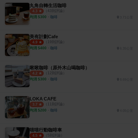
丸角自轉生活咖啡
（
43
則評論）
4.3
均消 $
300
・
咖啡
3.71公里
美有計劃Cafe
（
19
則評論）
4.9
均消 $
400
・
咖啡
6.35公里
啾啾咖啡（原外木山喝咖啡）
（
12
則評論）
4.2
均消 $
300
・
咖啡
8.69公里
LOKA CAFE
（
11
則評論）
3.7
均消 $
200
・
咖啡
4.05公里
喵喵行動咖啡車
（
5
則評論）
4.5