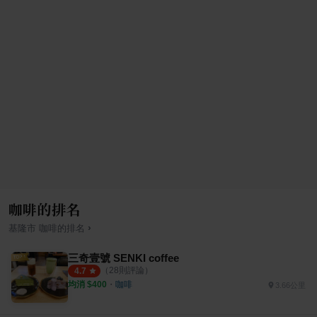
咖啡的排名
›
基隆市
咖啡
的排名
三奇壹號 SENKI coffee
（
28
則評論）
4.7
均消 $
400
・
咖啡
3.66公里