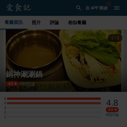
在 APP 開啟
餐廳資訊
照片
評論
相似餐廳
1
/
2
鍋神涮涮鍋
4
則評論
·
4.8
5
4.8
5 星：1 則評論
4
4 星：1 則評論
3
3 星：0 則評論
4.8
2
2 星：0 則評論
4
則評論
1
1 星：0 則評論