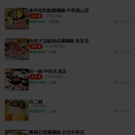
食尚吃到飽涮涮鍋 中和員山店
（
26
則評論）
4.7
均消 $
460
・
吃到飽
4.26公里
肉老大頂級肉品涮涮鍋 永安店
（
312
則評論）
5.0
均消 $
800
・
火鍋
1.35公里
狂一鍋 中和永貞店
（
26
則評論）
4.8
均消 $
350
・
火鍋
1.25公里
石二鍋
（
9
則評論）
均消 $
218
・
火鍋
5.34公里
養鍋石頭涮涮鍋 台北中和店