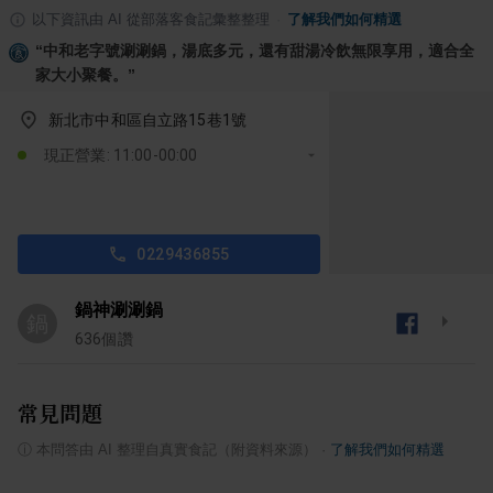
以下資訊由 AI 從部落客食記彙整整理
·
了解我們如何精選
“
中和老字號涮涮鍋，湯底多元，還有甜湯冷飲無限享用，適合全
家大小聚餐。
”
新北市中和區自立路15巷1號
現正營業: 11:00-00:00
0229436855
鍋神涮涮鍋
鍋
636
個讚
常見問題
ⓘ
本問答由 AI 整理自真實食記（附資料來源）
·
了解我們如何精選