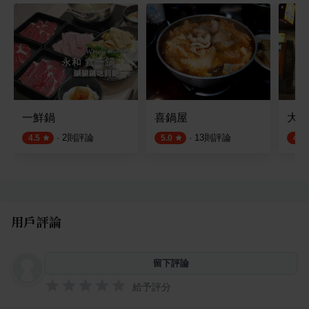
一鮮鍋
喜鍋屋
大豚
·
2
則評論
·
13
則評論
4.5
5.0
4.5
用戶評論
留下評論
給予評分