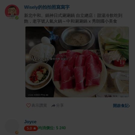
Wisely的拍拍照寫寫字
新北中和。鍋神日式涮涮鍋 自立總店︱甜湯冷飲吃到
飽，老字號人氣火鍋～中和涮涮鍋 x 秀朗國小美食
表示讚賞
分享
開啟食記
›
Joyce
均消價位: $
240
5.0