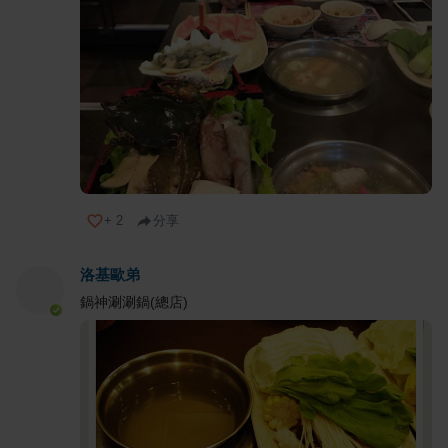
+
2
分享
洛基歐弟
鍋神涮涮鍋(總店)