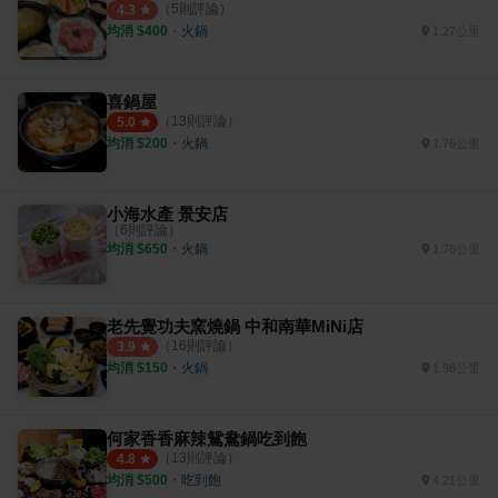
（
5
則評論）
4.3
均消 $
400
・
火鍋
1.27公里
喜鍋屋
（
13
則評論）
5.0
均消 $
200
・
火鍋
1.76公里
小海水產 景安店
（
6
則評論）
均消 $
650
・
火鍋
1.76公里
老先覺功夫窯燒鍋 中和南華MiNi店
（
16
則評論）
3.9
均消 $
150
・
火鍋
1.98公里
何家香香麻辣鴛鴦鍋吃到飽
（
13
則評論）
4.8
均消 $
500
・
吃到飽
4.21公里