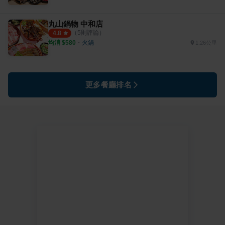
丸山鍋物 中和店
（
5
則評論）
4.8
均消 $
580
・
火鍋
1.26公里
更多餐廳排名