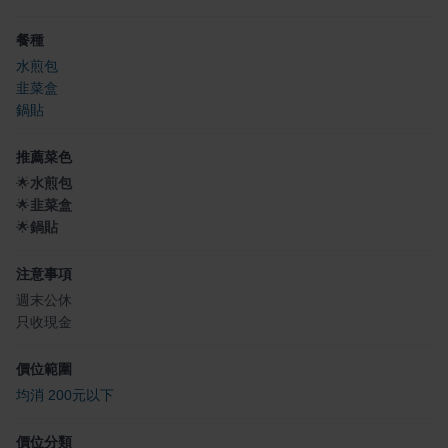
餐種
水煎包
韭菜盒
鍋貼
推薦菜色
🌟
水煎包
🌟
韭菜盒
🌟
鍋貼
注意事項
週末公休
只收現金
價位範圍
均消 200元以下
價位分類