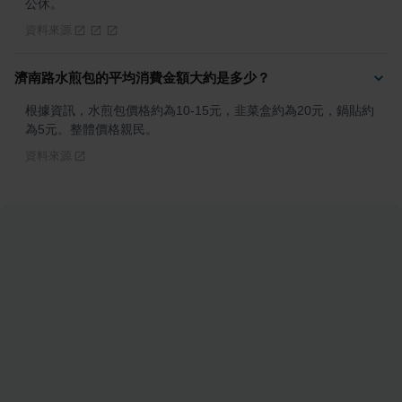
公休。
資料來源
濟南路水煎包的平均消費金額大約是多少？
根據資訊，水煎包價格約為10-15元，韭菜盒約為20元，鍋貼約
為5元。整體價格親民。
資料來源