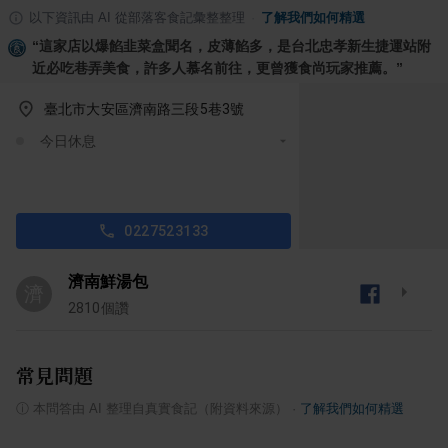
以下資訊由 AI 從部落客食記彙整整理
·
了解我們如何精選
“
這家店以爆餡韭菜盒聞名，皮薄餡多，是台北忠孝新生捷運站附
近必吃巷弄美食，許多人慕名前往，更曾獲食尚玩家推薦。
”
臺北市大安區濟南路三段5巷3號
今日休息
0227523133
濟南鮮湯包
濟
2810
個讚
常見問題
ⓘ
本問答由 AI 整理自真實食記（附資料來源）
·
了解我們如何精選