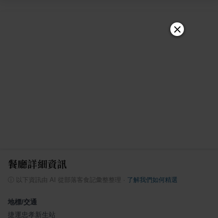
餐廳詳細資訊
ⓘ
以下資訊由 AI 從部落客食記彙整整理
·
了解我們如何精選
地標/交通
捷運忠孝新生站