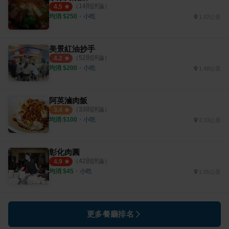
（
14
則評論）
4.5
均消 $
250
・
小吃
1.02公里
美景紅油抄手
（
52
則評論）
4.2
均消 $
200
・
小吃
1.48公里
阿英滷肉飯
（
33
則評論）
3.4
均消 $
100
・
小吃
2.33公里
彰化肉圓
（
42
則評論）
4.9
均消 $
45
・
小吃
1.05公里
更多餐廳排名