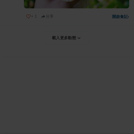
+
1
分享
開啟食記
›
載入更多動態