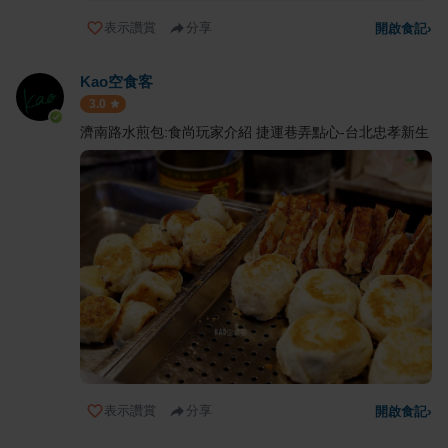
表示讚賞
分享
開啟食記
›
Kao空食客
3.0
濟南路水煎包:食尚玩家介紹 捷運巷弄點心-台北忠孝新生
表示讚賞
分享
開啟食記
›