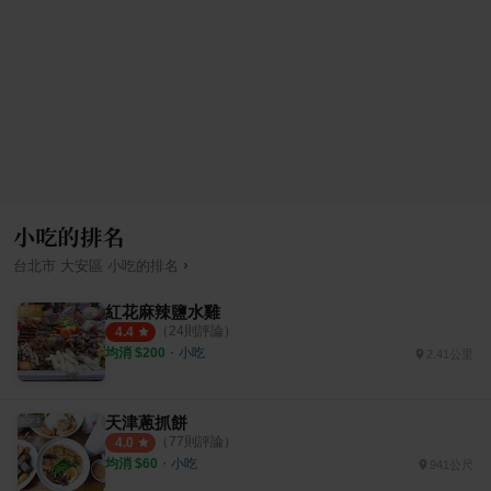
小吃的排名
›
台北市
大安區
小吃
的排名
紅花麻辣鹽水雞
（
24
則評論）
4.4
均消 $
200
・
小吃
2.41公里
天津蔥抓餅
（
77
則評論）
4.0
均消 $
60
・
小吃
941公尺