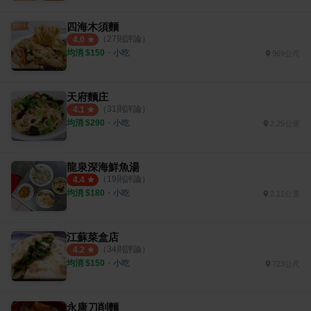
四海木須麵
（
27
則評論）
4.0
均消 $
150
・
小吃
969公尺
天府麵庄
（
31
則評論）
4.1
均消 $
290
・
小吃
2.25公里
龍泉深海鮮魚湯
（
19
則評論）
4.4
均消 $
180
・
小吃
2.11公里
江蘇菜盒店
（
34
則評論）
4.2
均消 $
150
・
小吃
723公尺
永康刀削麵