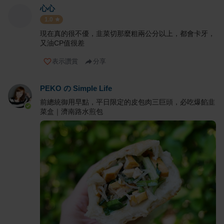
心心
1.0
現在真的很不優，韭菜切那麼粗兩公分以上，都會卡牙，
又油CP值很差
表示讚賞
分享
PEKO の Simple Life
前總統御用早點，平日限定的皮包肉三巨頭，必吃爆餡韭
菜盒｜濟南路水煎包