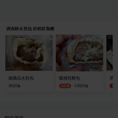
濟南路水煎包 的相似餐廳
御膳品水煎包
餓補煎酥包
濟南
3
則評論
·
11
則評論
4.3
4.6
用戶評論