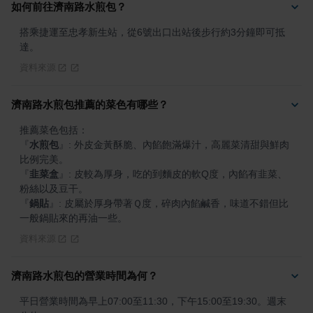
如何前往濟南路水煎包？
搭乘捷運至忠孝新生站，從6號出口出站後步行約3分鐘即可抵
達。
資料來源
濟南路水煎包推薦的菜色有哪些？
『
水煎包
』
: 外皮金黃酥脆、內餡飽滿爆汁，高麗菜清甜與鮮肉
『
韭菜盒
』
: 皮較為厚身，吃的到麵皮的軟Q度，內餡有韭菜、
『
鍋貼
』
: 皮屬於厚身帶著Ｑ度，碎肉內餡鹹香，味道不錯但比
一般鍋貼來的再油一些。
資料來源
濟南路水煎包的營業時間為何？
平日營業時間為早上07:00至11:30，下午15:00至19:30。週末