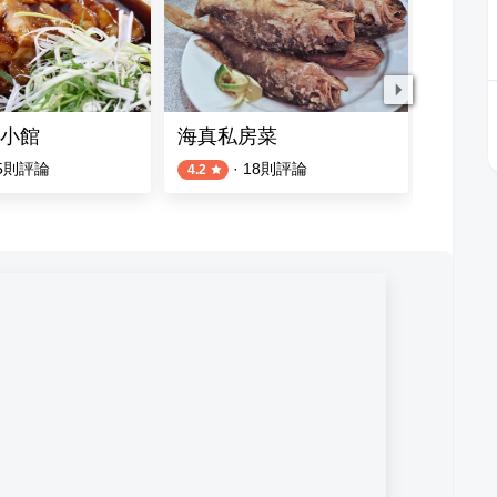
小館
海真私房菜
佳佳小
5
則評論
·
18
則評論
4.2
4.5