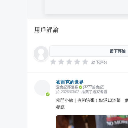
用戶評論
留下評論
給予評分
布雷克的世界
愛食記部落客
(
3277
篇食記)
於
2026/03/02
推薦了這家餐廳
侯門小館｜有夠誇張！點滿10道菜一
餐廳