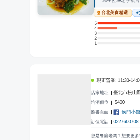
民生社區老字號台
台北
美食精選
5
5 星：5 則評論
4
4 星：1 則評論
3
3 星：0 則評論
2
2 星：0 則評論
1
1 星：0 則評論
現正營業: 11:30-14:00,
臺北市松山區
店家地址
|
$
400
均消價位
|
侯門小
臉書頁面
|
0227600708
訂位電話
|
您是餐廳老闆？想要更多