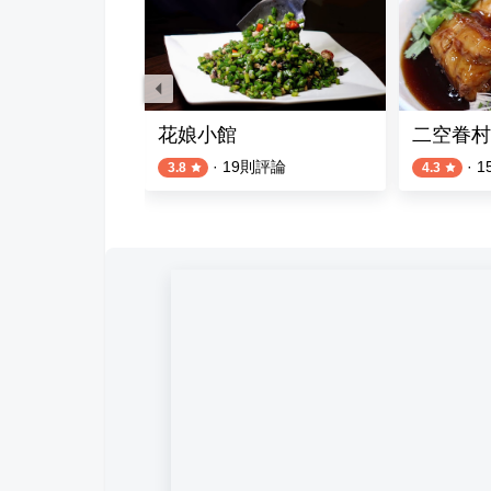
花娘小館
二空眷村
則評論
·
19
則評論
·
1
3.8
4.3