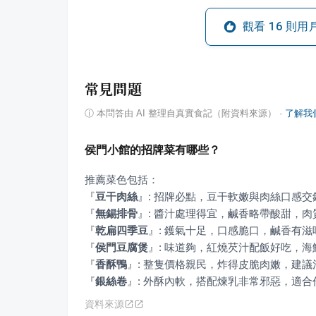
觀看
16
則用
常見問題
ⓘ
本問答由 AI 整理自真實食記（附資料來源）
·
了解我
侯門小館的招牌菜有哪些？
『
豆干肉絲
』
『
無錫排骨
』
『
乾扁四季豆
』
『
侯門豆腐煲
』
『
香酥鴨
』
『
銀絲卷
』
: 外酥內軟，搭配煉乳非常邪惡，適
資料來源