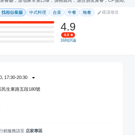
菜餐廳，道地家常菜口味，價格親民，適合朋友聚餐，CP值高。
建議修改
找相似餐廳
中式料理
合菜
午餐
晚餐
4.9
4.9
16
則評論
 17:30-20:30
民生東路五段180號
館
行銷服務請至
店家專區