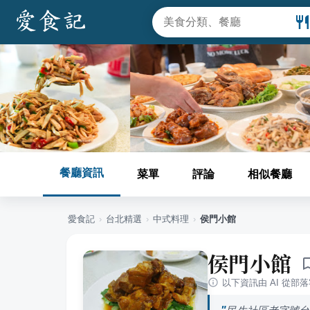
餐廳資訊
菜單
評論
相似餐廳
愛食記
›
台北
精選
›
中式料理
›
侯門小館
侯門小館
以下資訊由 AI 從部