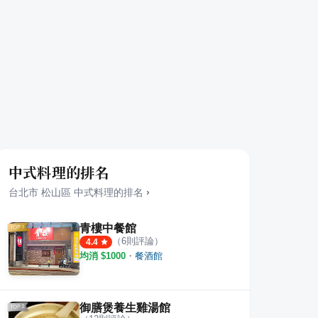
中式料理的排名
台北市
松山區
中式料理
的排名
›
青樓中餐館
（
6
則評論）
4.4
均消 $
1000
・
餐酒館
御膳煲養生雞湯館