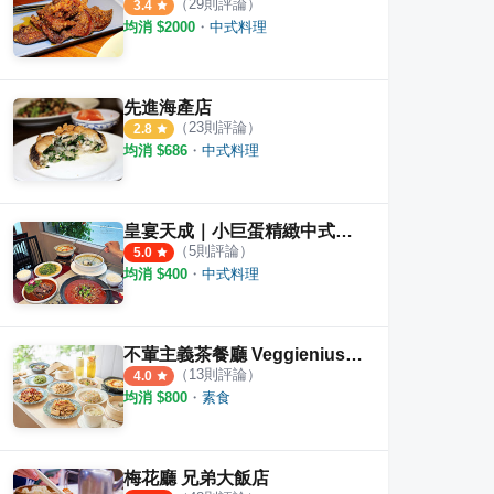
（
29
則評論）
3.4
均消 $
2000
・
中式料理
先進海產店
（
23
則評論）
2.8
均消 $
686
・
中式料理
皇宴天成｜小巨蛋精緻中式料理
（
5
則評論）
5.0
均消 $
400
・
中式料理
不葷主義茶餐廳 Veggienius 台北店
（
13
則評論）
4.0
均消 $
800
・
素食
梅花廳 兄弟大飯店