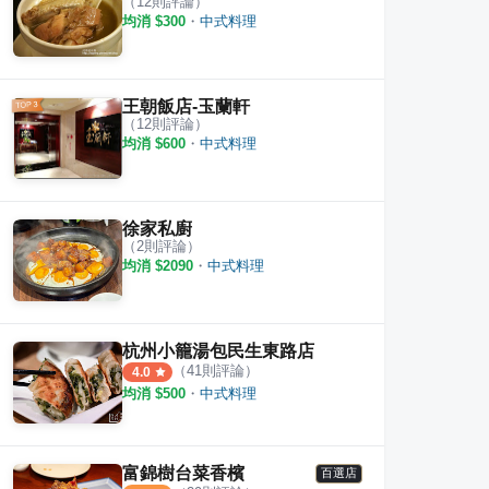
（
12
則評論）
均消 $
300
・
中式料理
王朝飯店-玉蘭軒
（
12
則評論）
均消 $
600
・
中式料理
徐家私廚
（
2
則評論）
均消 $
2090
・
中式料理
杭州小籠湯包民生東路店
（
41
則評論）
4.0
均消 $
500
・
中式料理
富錦樹台菜香檳
百選店