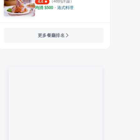
（
48
則評論）
4.4
均消 $
500
・
港式料理
更多餐廳排名
吃店
招治飯店
小北
·
13
則評論
·
31
則評論
4.6
4.4