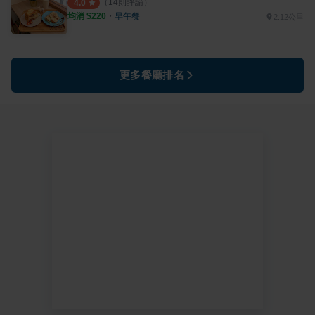
（
14
則評論）
4.0
均消 $
220
・
早午餐
2.12公里
更多餐廳排名