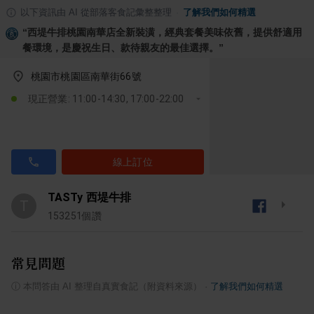
以下資訊由 AI 從部落客食記彙整整理
·
了解我們如何精選
“
西堤牛排桃園南華店全新裝潢，經典套餐美味依舊，提供舒適用
餐環境，是慶祝生日、款待親友的最佳選擇。
”
桃園市桃園區南華街66號
現正營業: 11:00-14:30, 17:00-22:00
線上訂位
TASTy 西堤牛排
T
153251
個讚
常見問題
ⓘ
本問答由 AI 整理自真實食記（附資料來源）
·
了解我們如何精選