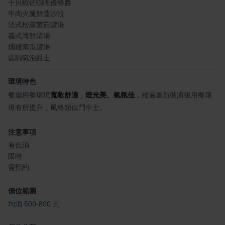
干貝蝦佐咖哩優格醬
牛肉火腿鮮蔬沙拉
法式松露菌菇濃湯
義式海鮮清湯
燻雞南瓜濃湯
藍調氣泡爵士
環境特色
餐廳用餐環境
寬敞舒適
，
燈光美、氣氛佳
，經過重新裝潢後用餐環
境有所提升，風格類似鬥牛士。
注意事項
有低消
限時
需預約
價位範圍
均消 500-800 元