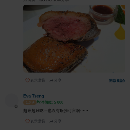
表示讚賞
分享
開啟食記
›
Eva Tseng
均消價位: $
800
1.0
越來越難吃～也沒有服務可言啊⋯⋯
表示讚賞
分享