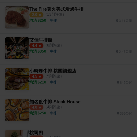
The Fire著火美式炭烤牛排
（
13
則評論）
2.0
均消 $
250
・
牛排
3.11公里
艾佳牛排館
（
8
則評論）
4.4
均消 $
350
・
牛排
2.47公里
小時厚牛排 桃園旗艦店
（
5
則評論）
4.5
均消 $
210
・
牛排
642公尺
知名度牛排 Steak House
（
4
則評論）
4.0
均消 $
250
・
牛排
386公尺
桃司廚