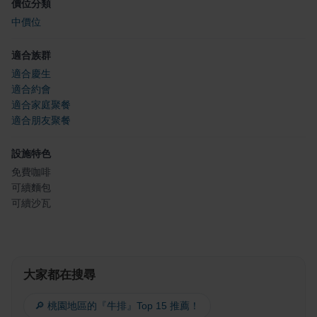
價位分類
中價位
適合族群
適合慶生
適合約會
適合家庭聚餐
適合朋友聚餐
設施特色
免費咖啡
可續麵包
可續沙瓦
大家都在搜尋
🔎 桃園地區的『牛排』Top 15 推薦！