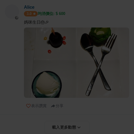
Alice
均消價位: $
600
3.0
媽咪生日🎂🎉
表示讚賞
分享
載入更多動態