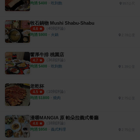
均消 $
400
・
吃到飽
957公尺
牧石鍋物 Mushi Shabu-Shabu
（
40
則評論）
4.6
均消 $
900
・
火鍋
2.78公里
饗厚牛排 桃園店
（
36
則評論）
4.7
均消 $
400
・
吃到飽
1.39公里
老乾杯
（
10
則評論）
4.5
均消 $
1800
・
燒肉
2.75公里
漫嚼MANGIA 原 帕朵拉義式餐廳
（
18
則評論）
4.6
均消 $
950
・
義式料理
2.75公里