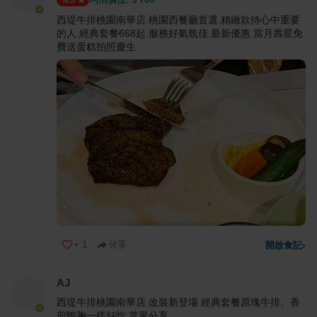
4.5
西堤牛排桃園南華店.桃園西餐廳首選.精緻款待心中重要
的人.經典套餐668起.服務好氣氛佳.最新優惠.當月壽星免
費送蛋糕拍照慶生
+
1
分享
開啟食記
›
AJ
西堤牛排桃園南華店 改裝新登場 經典套餐原塊牛排、香
煎鴨胸一樣好吃 菜單分享