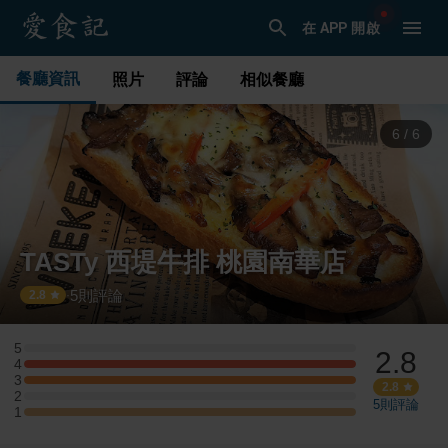
在 APP 開啟
餐廳資訊
照片
評論
相似餐廳
1
/
6
TASTy 西堤牛排 桃園南華店
5
則評論
·
2.8
5
2.8
5 星：0 則評論
4
4 星：1 則評論
3
3 星：1 則評論
2.8
2
2 星：0 則評論
5
則評論
1
1 星：1 則評論