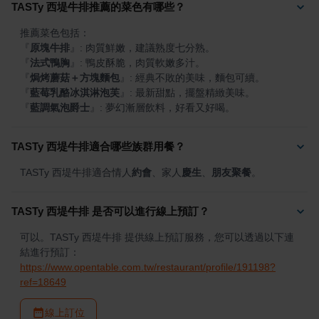
TASTy 西堤牛排推薦的菜色有哪些？
『
原塊牛排
』
『
法式鴨胸
』
『
焗烤蘑菇＋方塊麵包
』
『
藍莓乳酪冰淇淋泡芙
』
『
藍調氣泡爵士
』
: 夢幻漸層飲料，好看又好喝。
TASTy 西堤牛排適合哪些族群用餐？
TASTy 西堤牛排適合情人
約會
、家人
慶生
、
朋友聚餐
。
TASTy 西堤牛排 是否可以進行線上預訂？
可以。TASTy 西堤牛排 提供線上預訂服務，您可以透過以下連
結進行預訂：
https://www.opentable.com.tw/restaurant/profile/191198?
ref=18649
線上訂位