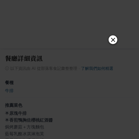
餐廳詳細資訊
ⓘ
以下資訊由 AI 從部落客食記彙整整理
·
了解我們如何精選
餐種
牛排
推薦菜色
🌟
原塊牛排
🌟
香煎鴨胸佐櫻桃紅酒醬
焗烤蘑菇＋方塊麵包
藍莓乳酪冰淇淋泡芙