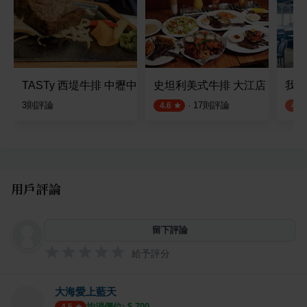
TASTy 西堤牛排 中壢中山店
史坦利美式牛排 大江店
我家
3
則評論
·
17
則評論
4.6
4.1
用戶評論
留下評論
給予評分
大海愛上藍天
均消價位: $
700