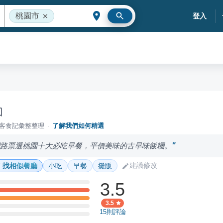
桃園市
登入
落客食記彙整整理
·
了解我們如何精選
網路票選桃園十大必吃早餐，平價美味的古早味飯糰。
建議修改
找相似餐廳
小吃
早餐
攤販
3.5
3.5
15
則評論