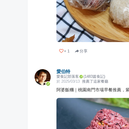
+
1
分享
愛伯特
愛食記部落客
(
1483
篇食記)
於
2025/03/13
推薦了這家餐廳
阿婆飯糰｜桃園南門市場早餐推薦，