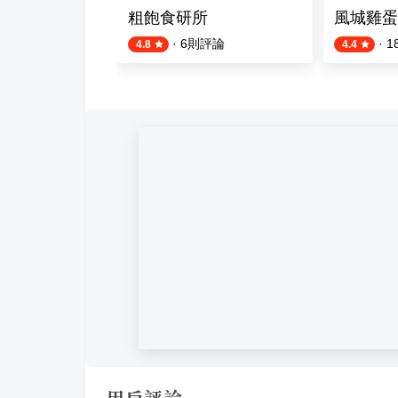
店
粗飽食研所
風城雞蛋
·
6
則評論
·
1
4.8
4.4