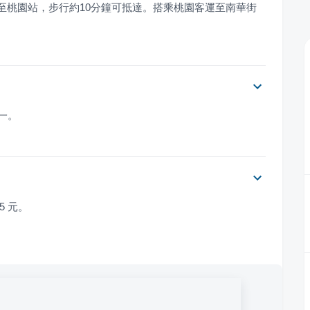
至桃園站，步行約10分鐘可抵達。搭乘桃園客運至南華街
週一。
5 元。