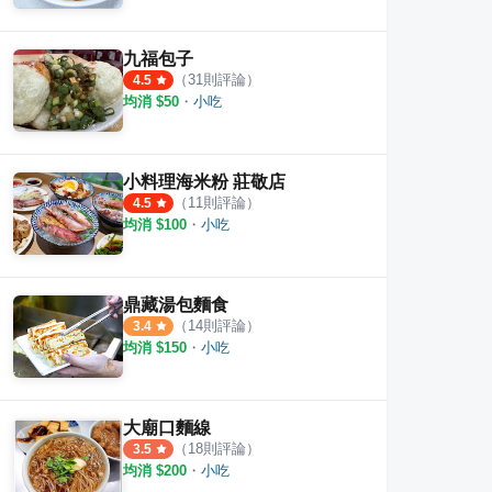
九福包子
（
31
則評論）
4.5
均消 $
50
・
小吃
小料理海米粉 莊敬店
（
11
則評論）
4.5
均消 $
100
・
小吃
鼎藏湯包麵食
（
14
則評論）
3.4
均消 $
150
・
小吃
大廟口麵線
（
18
則評論）
3.5
均消 $
200
・
小吃