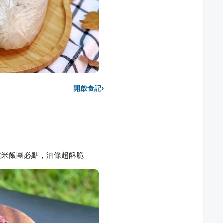
›
開啟食記
紫米飯團必點，油條超酥脆