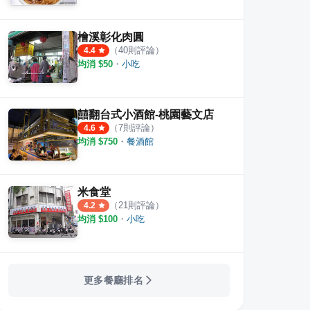
糰&刈包王
楊梅大成路蛋餅飯糰早餐店
まい
論
7
則評論
4.3
檜溪彰化肉圓
（
40
則評論）
4.4
均消 $
50
・
小吃
囍翻台式小酒館-桃園藝文店
（
7
則評論）
4.6
均消 $
750
・
餐酒館
米食堂
（
21
則評論）
4.2
均消 $
100
・
小吃
更多餐廳排名