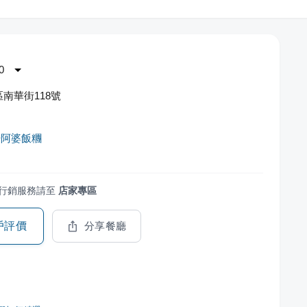
0
南華街118號
場阿婆飯糰
行銷服務請至
店家專區
戶評價
分享餐廳