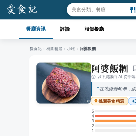
餐廳資訊
評論
相似餐廳
愛食記
›
桃園
精選
›
小吃
›
阿婆飯糰
阿婆飯糰
以下資訊由 AI 從部
在地經營40年，
桃園
美食精選
5
5 星：0 則評論
4
4 星：1 則評論
3
3 星：1 則評論
2
2 星：0 則評論
1
1 星：0 則評論