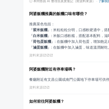
ⓘ
本問答由 AI 整理自真實食記（附資料來源）
·
了解我
阿婆飯糰推薦的飯糰口味有哪些？
『
紫米飯糰
』
『
白米飯糰
』
『
荷包蛋飯糰
』
『
滷蛋飯糰
』
: 在飯糰中加入滷蛋，味道溫潤耐吃
資料來源
阿婆飯糰附近有停車場嗎？
餐廳附近有文昌公園或南門公園地下停車場可供
資料來源
如何前往阿婆飯糰？