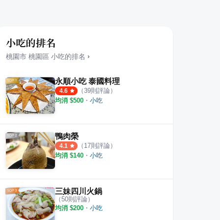
小吃的排名
桃園市
桃園區
小吃
的排名
›
永順小吃 泰國料理
（
39
則評論）
4.6
均消 $
500
・
小吃
鴨肉榮
（
17
則評論）
4.1
均消 $
140
・
小吃
三妹四川火鍋
（
50
則評論）
均消 $
200
・
小吃