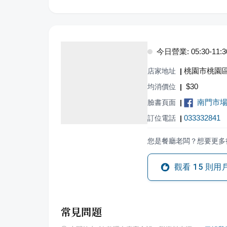
今日營業: 05:30-11:3
桃園市桃園區
店家地址
|
$
30
均消價位
|
南門市
臉書頁面
|
033332841
訂位電話
|
您是餐廳老闆？想要更多
觀看
15
則用
常見問題