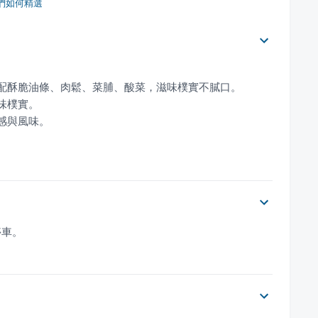
們如何精選
。
停車。