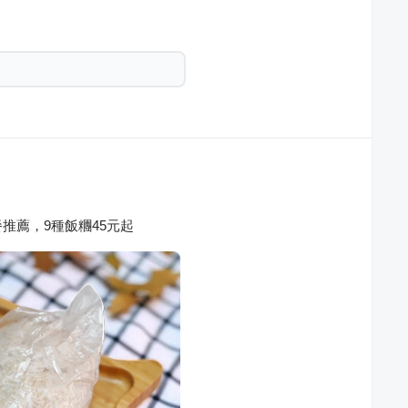
推薦，9種飯糰45元起