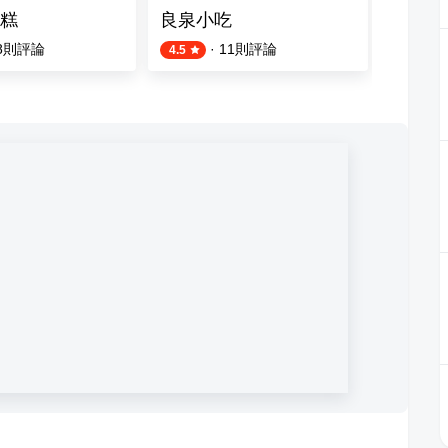
糕
良泉小吃
二魚飯
8
則評論
·
11
則評論
12
則評
4.5