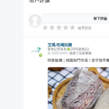
用戶評論
留下評論
給予評分
艾瑪 吃喝玩樂
愛食記部落客
(
3181
篇食記)
於
2025/10/03
推薦了這家餐廳
阿婆飯糰｜桃園南門市場！老字號早餐