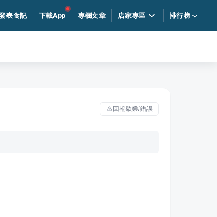
發表食記
下載App
專欄文章
店家專區
排行榜
回報歇業/錯誤