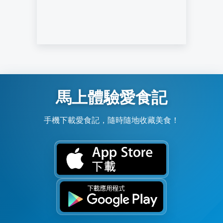
馬上體驗愛食記
手機下載愛食記，隨時隨地收藏美食！