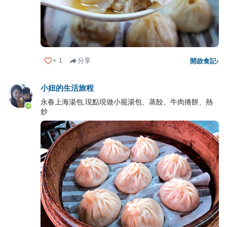
+
1
分享
開啟食記
›
小妞的生活旅程
永春上海湯包,現點現做小籠湯包、蒸餃、牛肉捲餅、熱
炒