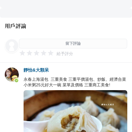
用戶評論
留下評論
給予評分
靜怡&大顆呆
永春上海湯包 三重美食 三重平價湯包、炒飯、經濟合菜
小米粥25元好大一碗 菜單及價格 三重商工美食!