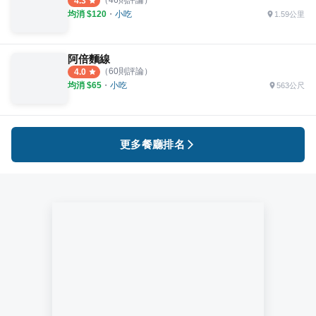
4.3
均消 $
120
・
小吃
1.59公里
阿倍麵線
（
60
則評論）
4.0
均消 $
65
・
小吃
563公尺
更多餐廳排名