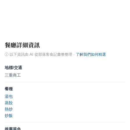
餐廳詳細資訊
ⓘ
以下資訊由 AI 從部落客食記彙整整理
·
了解我們如何精選
地標/交通
三重商工
餐種
湯包
蒸餃
熱炒
炒飯
推薦菜色