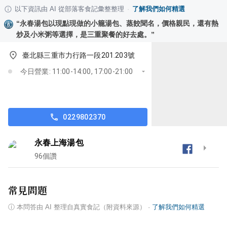
以下資訊由 AI 從部落客食記彙整整理
·
了解我們如何精選
“
永春湯包以現點現做的小籠湯包、蒸餃聞名，價格親民，還有熱
炒及小米粥等選擇，是三重聚餐的好去處。
”
臺北縣三重市力行路一段201.203號
今日營業: 11:00-14:00, 17:00-21:00
0229802370
永春上海湯包
96
個讚
常見問題
ⓘ
本問答由 AI 整理自真實食記（附資料來源）
·
了解我們如何精選