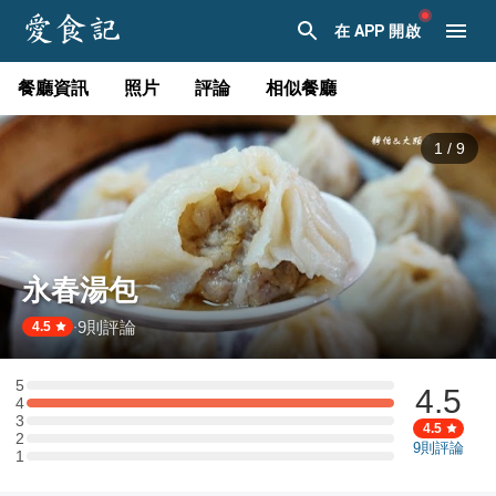
在 APP 開啟
餐廳資訊
照片
評論
相似餐廳
1
/
9
永春湯包
9
則評論
·
4.5
5
4.5
5 星：0 則評論
4
4 星：1 則評論
3
3 星：0 則評論
4.5
2
2 星：0 則評論
9
則評論
1
1 星：0 則評論