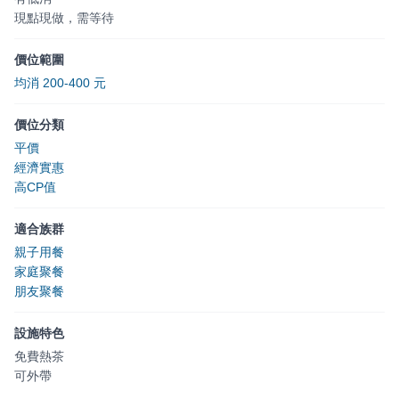
現點現做，需等待
價位範圍
均消 200-400 元
價位分類
平價
經濟實惠
高CP值
適合族群
親子用餐
家庭聚餐
朋友聚餐
設施特色
免費熱茶
可外帶