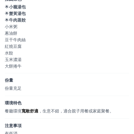
🌟
小籠湯包
🌟
蟹黃湯包
🌟
牛肉蒸餃
小米粥
蔥油餅
豆干牛肉絲
紅燒豆腐
水餃
玉米濃湯
大餅捲牛
份量
份量充足
環境特色
餐廳環境
寬敞舒適
，生意不錯，適合親子用餐或家庭聚餐。
注意事項
有低消