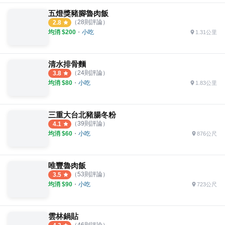
五燈獎豬腳魯肉飯
（
28
則評論）
2.8
均消 $
200
・
小吃
1.31公里
清水排骨麵
（
24
則評論）
3.8
均消 $
80
・
小吃
1.83公里
三重大台北豬腸冬粉
（
39
則評論）
4.1
均消 $
60
・
小吃
876公尺
唯豐魯肉飯
（
53
則評論）
3.5
均消 $
90
・
小吃
723公尺
雲林鍋貼
（
46
則評論）