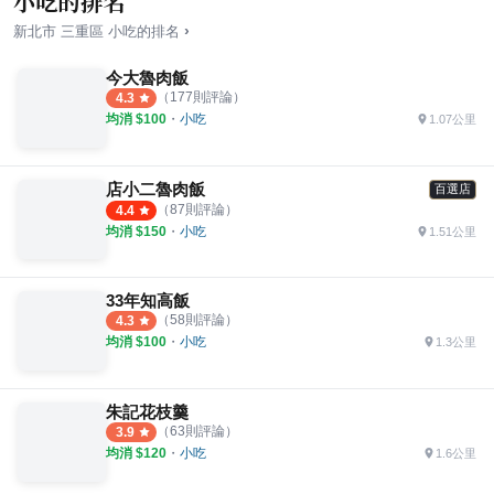
小吃的排名
›
新北市
三重區
小吃
的排名
今大魯肉飯
（
177
則評論）
4.3
均消 $
100
・
小吃
1.07公里
店小二魯肉飯
百選店
（
87
則評論）
4.4
均消 $
150
・
小吃
1.51公里
33年知高飯
（
58
則評論）
4.3
均消 $
100
・
小吃
1.3公里
朱記花枝羹
（
63
則評論）
3.9
均消 $
120
・
小吃
1.6公里