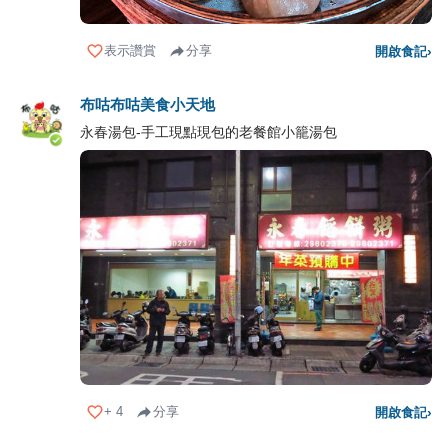
表示讚賞
分享
開啟食記
›
布咕布咕美食小天地
永春湯包-手工現點現包的老餐館小籠湯包
+
4
分享
開啟食記
›