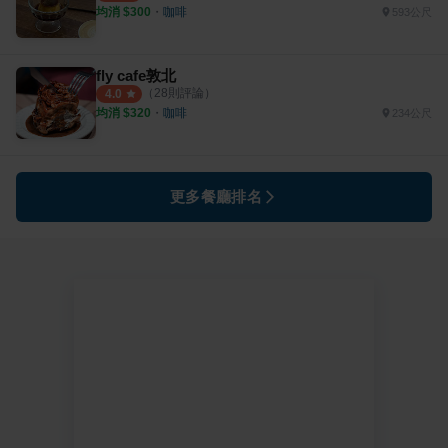
均消 $
300
・
咖啡
593公尺
fly cafe敦北
（
28
則評論）
4.0
均消 $
320
・
咖啡
234公尺
更多餐廳排名