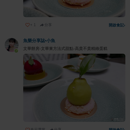
+
1
分享
開啟食記
›
魚樂分享誌•小魚
文華餅房-文華東方法式甜點-高貴不貴精緻蛋糕
表示讚賞
分享
開啟食記
›