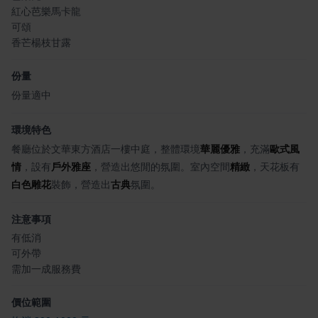
紅心芭樂馬卡龍
可頌
香芒楊枝甘露
份量
份量適中
環境特色
餐廳位於文華東方酒店一樓中庭，整體環境
華麗優雅
，充滿
歐式風
情
，設有
戶外雅座
，營造出悠閒的氛圍。室內空間
精緻
，天花板有
白色雕花
裝飾，營造出
古典
氛圍。
注意事項
有低消
可外帶
需加一成服務費
價位範圍