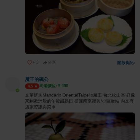
+
3
分享
開啟食記
›
魔王的碗公
均消價位: $
400
4.5
文華餅坊Mandarin OrientalTaipei x魔王 台北松山區 好像
來到歐洲般的午後甜點日 捷運南京復興/小巨蛋站 內文有
店家資訊與菜單