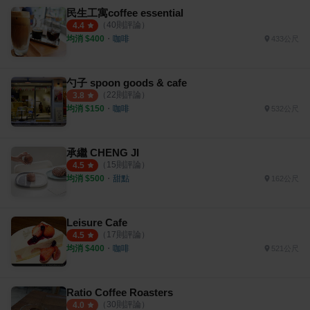
民生工寓coffee essential
（
40
則評論）
4.4
均消 $
400
・
咖啡
433公尺
勺子 spoon goods & cafe
（
22
則評論）
3.8
均消 $
150
・
咖啡
532公尺
承繼 CHENG JI
（
15
則評論）
4.5
均消 $
500
・
甜點
162公尺
Leisure Cafe
（
17
則評論）
4.5
均消 $
400
・
咖啡
521公尺
Ratio Coffee Roasters
（
30
則評論）
4.0