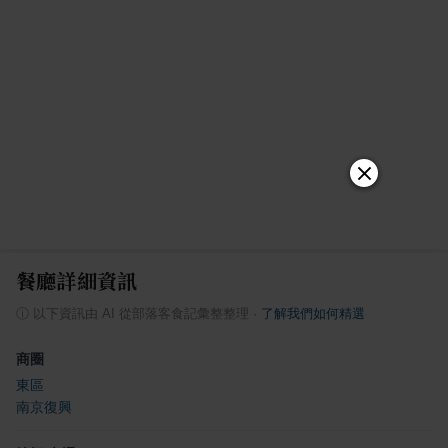
餐廳詳細資訊
ⓘ
以下資訊由 AI 從部落客食記彙整整理
·
了解我們如何精選
商圈
東區
南京復興