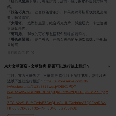
『
紅心芭樂馬卡龍
』
: 香氣討喜，甜而不膩，酥脆外殼與鬆軟內
『
抹茶巧克力
』
: 結合抹茶甘納許、抹茶海綿慕斯蛋糕與鳳梨果
『
太陽塔
』
: 造型如皇冠，結合巧克力片、酥脆塔皮、卡士達醬
『
葡萄捲
』
『
香蕉新樂園
』
: 結合香蕉、芒果百香果的多層次風味，搭配榛
果脆餅。
資料來源
東方文華酒店 - 文華餅房 是否可以進行線上預訂？
可以。東方文華酒店 - 文華餅房 提供線上預訂服務，您可以透
過以下連結進行預訂：
https://autoreserve.com/zh-
tw/restaurants/2USz9775wqsjADEfCJPQ?
rwg_token=AFd1xnERUNPylQK6PPWJzQLTRQJVRSnhiutytjz
kw-
ZFCIA2vS_B_fhZvrlaEZDpQj1xQkUNZXNq9eA7Q0FbqRBvx
HHgdiuCtXd96T32wIN-nvBN0h8GYco%3D