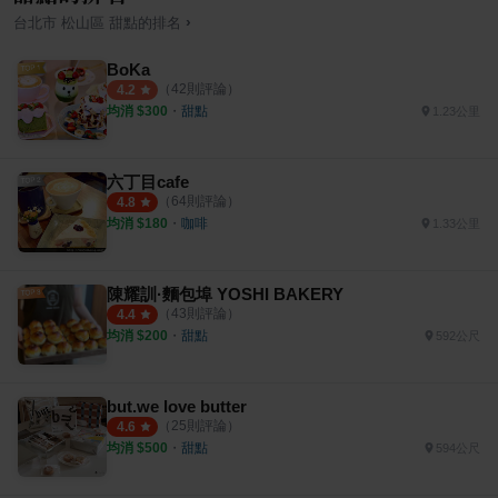
›
台北市
松山區
甜點
的排名
BoKa
（
42
則評論）
4.2
均消 $
300
・
甜點
1.23公里
六丁目cafe
（
64
則評論）
4.8
均消 $
180
・
咖啡
1.33公里
陳耀訓·麵包埠 YOSHI BAKERY
（
43
則評論）
4.4
均消 $
200
・
甜點
592公尺
but.we love butter
（
25
則評論）
4.6
均消 $
500
・
甜點
594公尺