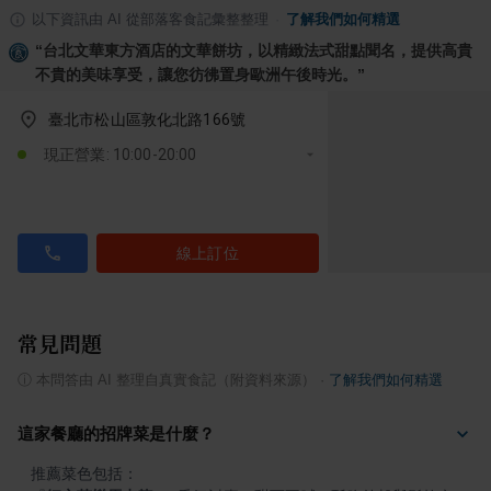
以下資訊由 AI 從部落客食記彙整整理
·
了解我們如何精選
“
台北文華東方酒店的文華餅坊，以精緻法式甜點聞名，提供高貴
不貴的美味享受，讓您彷彿置身歐洲午後時光。
”
臺北市松山區敦化北路166號
現正營業: 10:00-20:00
線上訂位
常見問題
ⓘ
本問答由 AI 整理自真實食記（附資料來源）
·
了解我們如何精選
這家餐廳的招牌菜是什麼？