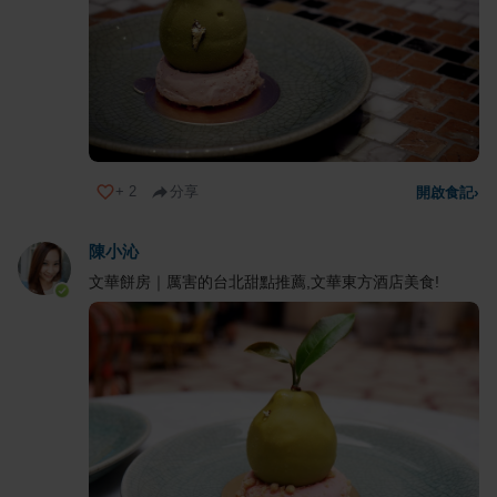
+
2
分享
開啟食記
›
陳小沁
文華餅房｜厲害的台北甜點推薦,文華東方酒店美食!