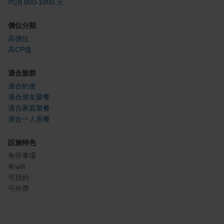
均消 800-1000 元
價位分類
高價位
高CP值
適合族群
適合約會
適合朋友聚餐
適合家庭聚餐
適合一人用餐
設施特色
有停車場
有wifi
可預約
可外帶