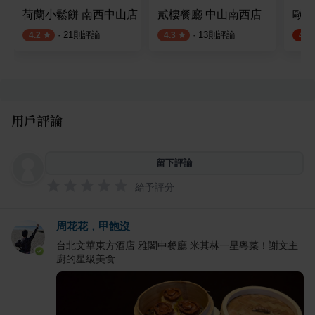
荷蘭小鬆餅 南西中山店
貳樓餐廳 中山南西店
歐麗
·
21
則評論
·
13
則評論
4.2
4.3
4.7
用戶評論
留下評論
給予評分
周花花，甲飽沒
台北文華東方酒店 雅閣中餐廳 米其林一星粵菜！謝文主
廚的星級美食