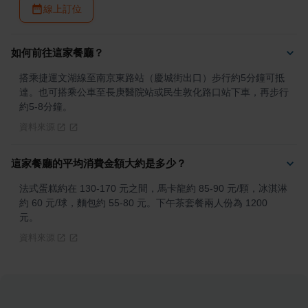
線上訂位
如何前往這家餐廳？
搭乘捷運文湖線至南京東路站（慶城街出口）步行約5分鐘可抵
達。也可搭乘公車至長庚醫院站或民生敦化路口站下車，再步行
約5-8分鐘。
資料來源
這家餐廳的平均消費金額大約是多少？
法式蛋糕約在 130-170 元之間，馬卡龍約 85-90 元/顆，冰淇淋
約 60 元/球，麵包約 55-80 元。下午茶套餐兩人份為 1200 
元。
資料來源