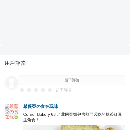
用戶評論
留下評論
給予評分
希薇亞の食在玩味
Corner Bakery 63 台北國賓麵包房熱門必吃的抹茶紅豆
生角食！