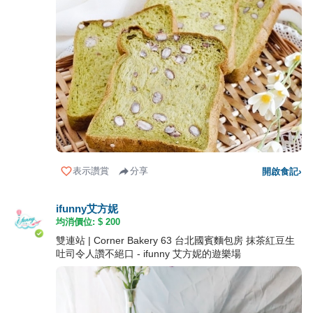
表示讚賞
分享
開啟食記
›
ifunny艾方妮
均消價位: $
200
雙連站 | Corner Bakery 63 台北國賓麵包房 抹茶紅豆生
吐司令人讚不絕口 - ifunny 艾方妮的遊樂場