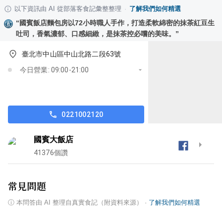
以下資訊由 AI 從部落客食記彙整整理
·
了解我們如何精選
“
國賓飯店麵包房以72小時職人手作，打造柔軟綿密的抹茶紅豆生
吐司，香氣濃郁、口感細緻，是抹茶控必嚐的美味。
”
臺北市中山區中山北路二段63號
今日營業: 09:00-21:00
0221002120
國賓大飯店
41376
個讚
常見問題
ⓘ
本問答由 AI 整理自真實食記（附資料來源）
·
了解我們如何精選