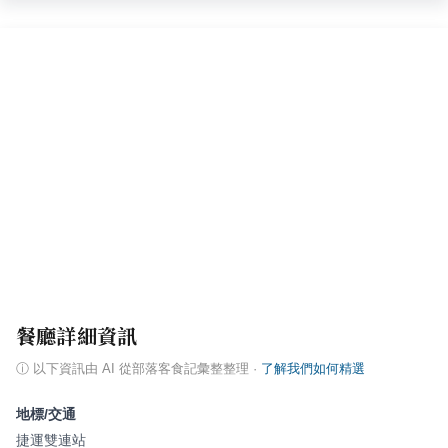
餐廳詳細資訊
ⓘ
以下資訊由 AI 從部落客食記彙整整理
·
了解我們如何精選
地標/交通
捷運雙連站