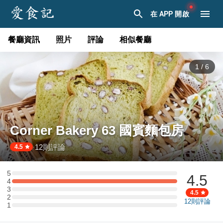
在 APP 開啟
餐廳資訊
照片
評論
相似餐廳
1
/
6
Corner Bakery 63 國賓麵包房
12
則評論
·
4.5
5
4.5
5 星：0 則評論
4
4 星：1 則評論
3
3 星：0 則評論
4.5
2
2 星：0 則評論
12
則評論
1
1 星：0 則評論