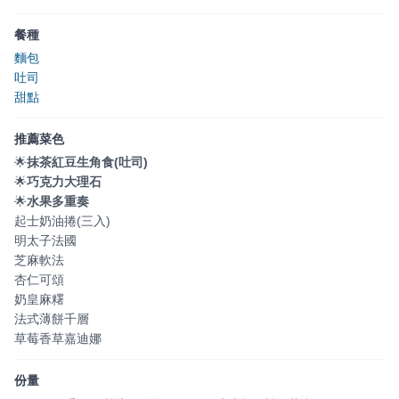
餐種
麵包
吐司
甜點
推薦菜色
🌟
抹茶紅豆生角食(吐司)
🌟
巧克力大理石
🌟
水果多重奏
起士奶油捲(三入)
明太子法國
芝麻軟法
杏仁可頌
奶皇麻糬
法式薄餅千層
草莓香草嘉迪娜
份量