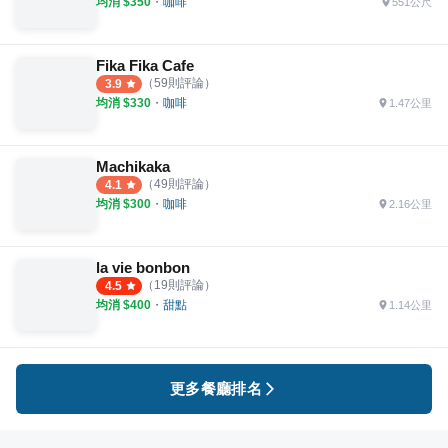
均消 $
350
・
咖啡
551公尺
Fika Fika Cafe
（
59
則評論）
3.9
均消 $
330
・
咖啡
1.47公里
Machikaka
（
49
則評論）
4.1
均消 $
300
・
咖啡
2.16公里
la vie bonbon
（
19
則評論）
4.5
均消 $
400
・
甜點
1.14公里
更多餐廳排名