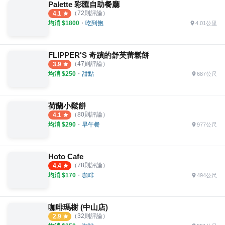
Palette 彩匯自助餐廳
（
72
則評論）
4.1
均消 $
1800
・
吃到飽
4.01公里
FLIPPER'S 奇蹟的舒芙蕾鬆餅
（
47
則評論）
3.9
均消 $
250
・
甜點
687公尺
荷蘭小鬆餅
（
80
則評論）
4.1
均消 $
290
・
早午餐
977公尺
Hoto Cafe
（
78
則評論）
4.4
均消 $
170
・
咖啡
494公尺
咖啡瑪榭 (中山店)
（
32
則評論）
2.9