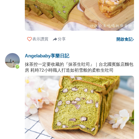
表示讚賞
分享
開啟食記
›
Angelababy享樂日記
抹茶控一定要收藏的『抹茶生吐司』｜台北國賓飯店麵包
房 耗時72小時職人打造如初雪般的柔軟生吐司