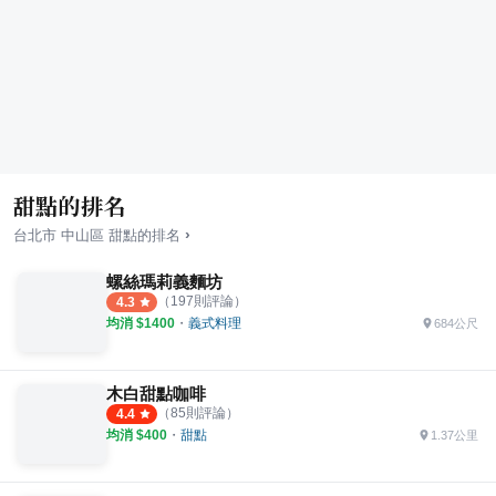
甜點的排名
›
台北市
中山區
甜點
的排名
螺絲瑪莉義麵坊
（
197
則評論）
4.3
均消 $
1400
・
義式料理
684公尺
木白甜點咖啡
（
85
則評論）
4.4
均消 $
400
・
甜點
1.37公里