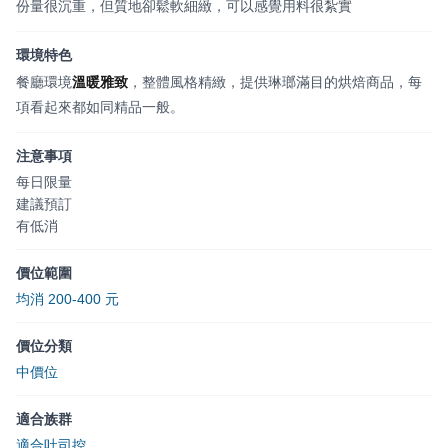
份量很沉重，但質地卻鬆軟細緻，可以感覺用料很紮實
環境特色
餐廳環境
溫暖雅致
，整體風格精緻，提供琳瑯滿目的烘焙商品，每
項看起來都如同精品一般。
注意事項
每日限量
建議預訂
有低消
價位範圍
均消 200-400 元
價位分類
中價位
適合族群
適合吐司控