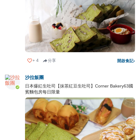
+
4
分享
開啟食記
›
沙拉飯團
日本爆紅生吐司【抹茶紅豆生吐司】Corner Bakery63國
賓麵包房每日限量