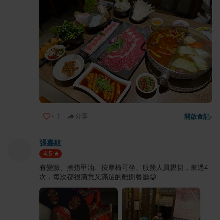
+
1
分享
開啟食記
›
張嘉紋
4.5
有變臉、擦指甲油、按摩椅可坐、服務人員親切，來過4
次，每次都很滿意又滿足的離開餐廳😀