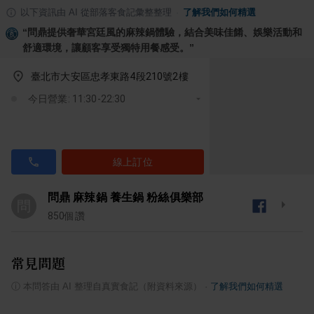
以下資訊由 AI 從部落客食記彙整整理
·
了解我們如何精選
“
問鼎提供奢華宮廷風的麻辣鍋體驗，結合美味佳餚、娛樂活動和
舒適環境，讓顧客享受獨特用餐感受。
”
臺北市大安區忠孝東路4段210號2樓
今日營業: 11:30-22:30
線上訂位
問鼎 麻辣鍋 養生鍋 粉絲俱樂部
問
850
個讚
常見問題
ⓘ
本問答由 AI 整理自真實食記（附資料來源）
·
了解我們如何精選