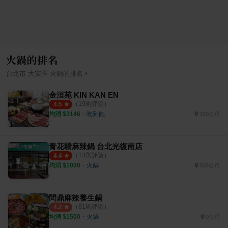
火鍋的排名
›
台北市
大安區
火鍋
的排名
金洹苑 KIN KAN EN
（
19
則評論）
4.5
均消 $
3146
・
吃到飽
350公尺
青花驕麻辣鍋 台北光復南店
（
13
則評論）
4.4
均消 $
1000
・
火鍋
568公尺
問鼎麻辣養生鍋
（
81
則評論）
4.2
均消 $
1500
・
火鍋
0公尺