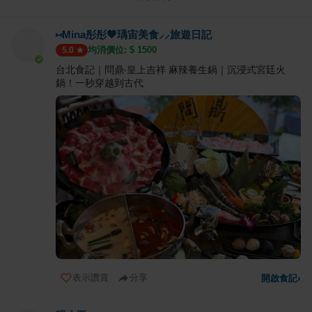
⑅Mina彤彤🖤瑀宙美食⸝⸝旅遊日記
均消價位: $
1500
5.0
台北食記｜問鼎‧皇上吉祥 麻辣養生鍋｜沉浸式宮廷火
鍋！一秒穿越到古代
表示讚賞
分享
開啟食記
›