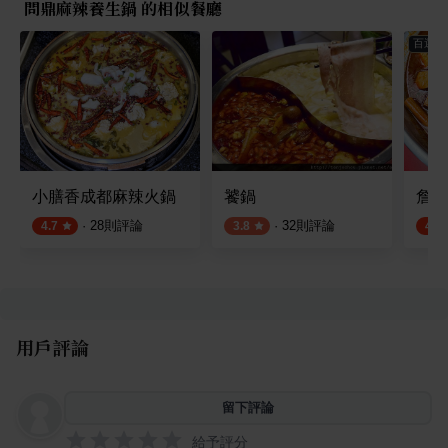
問鼎麻辣養生鍋 的相似餐廳
百選店
小膳香成都麻辣火鍋
饕鍋
詹記
·
28
則評論
·
32
則評論
4.7
3.8
4.5
用戶評論
留下評論
給予評分