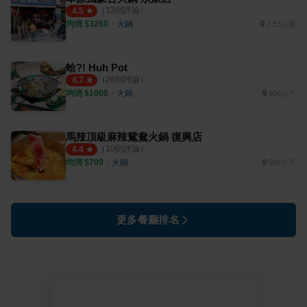
（
13
則評論）
4.5
均消 $
3260
・
火鍋
2.53公里
蛤?! Huh Pot
（
26
則評論）
4.7
均消 $
1000
・
火鍋
606公尺
馬辣頂級麻辣鴛鴦火鍋 復興店
（
10
則評論）
4.4
均消 $
700
・
火鍋
907公尺
更多餐廳排名