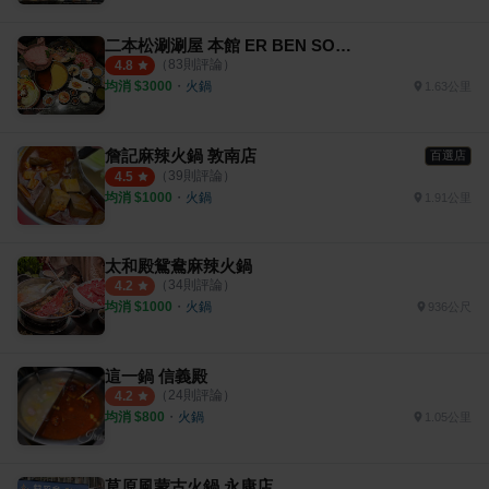
二本松涮涮屋 本館 ER BEN SONG SHABU
（
83
則評論）
4.8
均消 $
3000
・
火鍋
1.63公里
詹記麻辣火鍋 敦南店
百選店
（
39
則評論）
4.5
均消 $
1000
・
火鍋
1.91公里
太和殿鴛鴦麻辣火鍋
（
34
則評論）
4.2
均消 $
1000
・
火鍋
936公尺
這一鍋 信義殿
（
24
則評論）
4.2
均消 $
800
・
火鍋
1.05公里
草原風蒙古火鍋 永康店