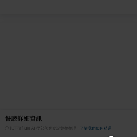
餐廳詳細資訊
ⓘ
以下資訊由 AI 從部落客食記彙整整理
·
了解我們如何精選