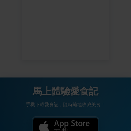
馬上體驗愛食記
手機下載愛食記，隨時隨地收藏美食！