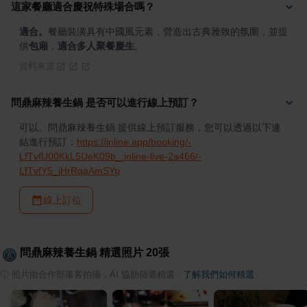
這家餐廳適合慶祝特殊場合嗎？
適合。
餐廳裝潢具有中國風元素，營造出古典雅致的氛圍，並提
供
包廂
，
適合多人聚餐
慶生
。
資料來源
問鼎麻辣養生鍋 是否可以進行線上預訂？
可以。問鼎麻辣養生鍋 提供線上預訂服務，您可以透過以下連
結進行預訂：
https://inline.app/booking/-
LfTvfU00KkL5UeK09b_:inline-live-2a466/-
LfTvfY5_iHrRqaAmSYp
線上訂位
問鼎麻辣養生鍋
精選照片
20
張
ⓘ
照片由合作部落客拍攝，AI 協助篩選精選
·
了解我們如何精選