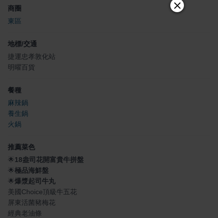
商圈
東區
地標/交通
捷運忠孝敦化站
明曜百貨
餐種
麻辣鍋
養生鍋
火鍋
推薦菜色
🌟
18盎司花開富貴牛拼盤
🌟
極品海鮮盤
🌟
爆漿起司牛丸
美國Choice頂級牛五花
屏東活菌豬梅花
經典老油條