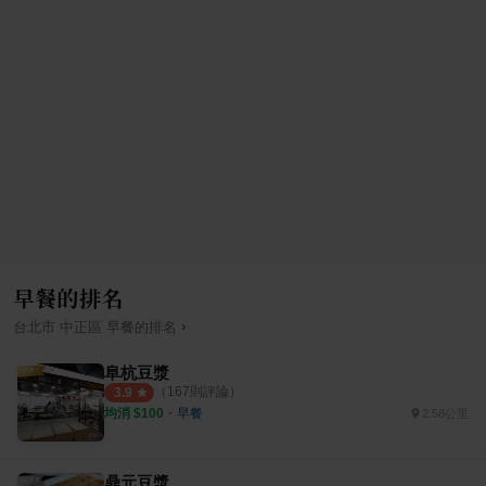
早餐的排名
›
台北市
中正區
早餐
的排名
阜杭豆漿
（
167
則評論）
3.9
均消 $
100
・
早餐
2.58公里
鼎元豆漿