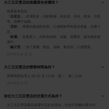
大三元豆漿店的推薦菜色有哪些？
『
韭菜盒
』
: 皮薄餡多，內餡飽滿，有韭菜、冬粉、蝦米、豆乾
『
蛋餅
』
: 厚實的蔥油餅加蛋，口感鬆軟帶有蔥花香氣，份量十
『
飯糰
』
: 份量驚人，內餡有肉鬆、油條、菜圃等，糯米飯軟硬
『
鹹豆漿
』
: 加了菜圃、蝦皮、油條、蔥花等，口感豐富。
資料來源
大三元豆漿店的營業時間為何？
營業時間為早上 06:15 至 11:00，週一、週二公休。
資料來源
前往大三元豆漿店的交通方式為何？
大三元豆漿店鄰近捷運中正紀念堂站，但步行距離約需20分