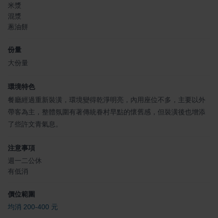
米漿
混漿
蔥油餅
份量
大份量
環境特色
餐廳經過重新裝潢，環境變得乾淨明亮，內用座位不多，主要以外
帶客為主，整體氛圍有著傳統眷村早點的懷舊感，但裝潢後也增添
了些許文青氣息。
注意事項
週一二公休
有低消
價位範圍
均消 200-400 元