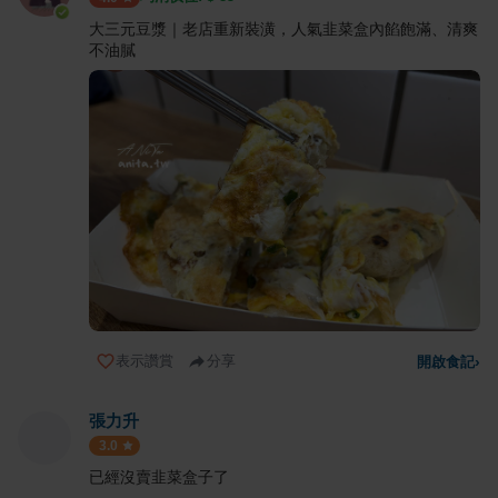
大三元豆漿｜老店重新裝潢，人氣韭菜盒內餡飽滿、清爽
不油膩
表示讚賞
分享
開啟食記
›
張力升
3.0
已經沒賣韭菜盒子了