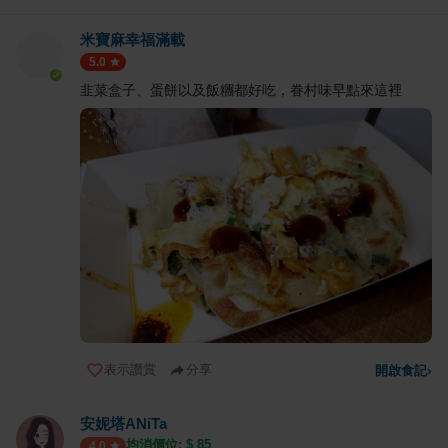
米寶麻幸福滿載
5.0
韭菜盒子、蛋餅以及飯糰都好吃，眷村味早點來這裡
表示讚賞
分享
開啟食記
›
安妮塔ANiTa
均消價位: $
85
4.0