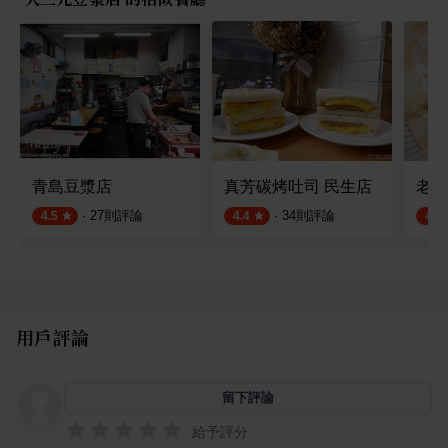
青島豆漿店
真芳碳烤吐司 民生店
老漿
·
27
則評論
·
34
則評論
4.5
4.4
4.6
用戶評論
留下評論
給予評分