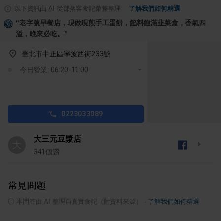
以下資訊由 AI 從部落客食記彙整整理
·
了解我們如何精選
“
老字號早餐店，現做現煎手工蛋餅，餡料飽滿韭菜盒，香氣四
溢，晚來必吃。
”
臺北市中正區寧波西街233號
今日營業: 06:20-11:00
0223033089
大三元豆漿店
大
341
個讚
常見問題
ⓘ
本問答由 AI 整理自真實食記（附資料來源）
·
了解我們如何精選