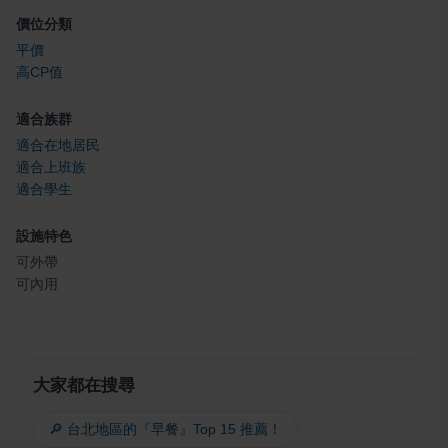
價位分類
平價
高CP值
適合族群
適合在地居民
適合上班族
適合學生
設施特色
可外帶
可內用
大家都在搜尋
🔎 台北地區的『早餐』Top 15 推薦！