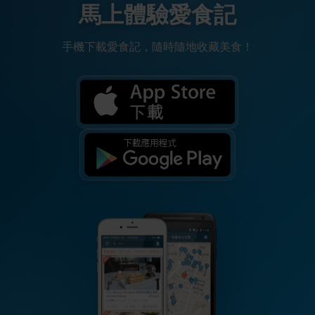
馬上體驗愛食記
手機下載愛食記，隨時隨地收藏美食！