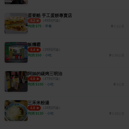
蛋要酷 手工蛋餅專賣店
（
48
則評論）
4.2
均消 $
75
・
早餐
2.2公里
飯糰霸
（
28
則評論）
4.4
均消 $
50
・
小吃
2.35公里
阿姊的碳烤三明治
（
37
則評論）
4.8
均消 $
100
・
小吃
3公里
三禾米粉湯
（
18
則評論）
4.8
均消 $
130
・
小吃
2.03公里