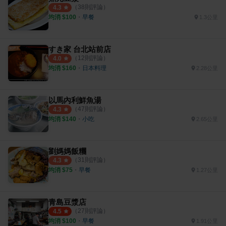
（
38
則評論）
4.3
均消 $
100
・
早餐
1.3公里
すき家 台北站前店
（
12
則評論）
4.0
均消 $
160
・
日本料理
2.28公里
以馬內利鮮魚湯
（
47
則評論）
4.3
均消 $
140
・
小吃
2.65公里
劉媽媽飯糰
（
31
則評論）
4.3
均消 $
75
・
早餐
1.27公里
青島豆漿店
（
27
則評論）
4.5
均消 $
100
・
早餐
1.91公里