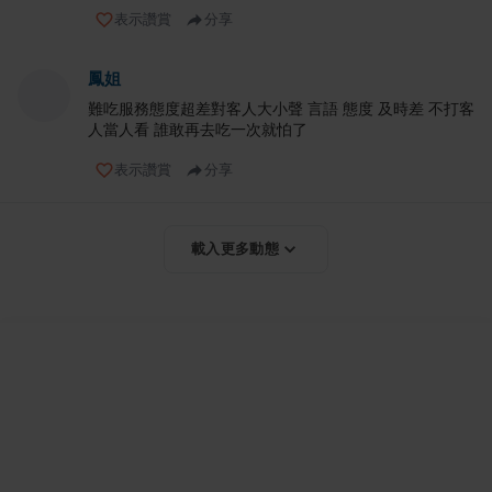
表示讚賞
分享
鳳姐
難吃服務態度超差對客人大小聲 言語 態度 及時差 不打客
人當人看 誰敢再去吃一次就怕了
表示讚賞
分享
載入更多動態