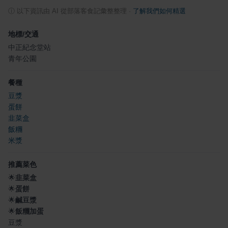
ⓘ
以下資訊由 AI 從部落客食記彙整整理
·
了解我們如何精選
地標/交通
中正紀念堂站
青年公園
餐種
豆漿
蛋餅
韭菜盒
飯糰
米漿
推薦菜色
🌟
韭菜盒
🌟
蛋餅
🌟
鹹豆漿
🌟
飯糰加蛋
豆漿