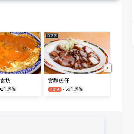
百選店
食坊
賣麵炎仔
北港甜
02
則評論
·
69
則評論
4.0
4.7