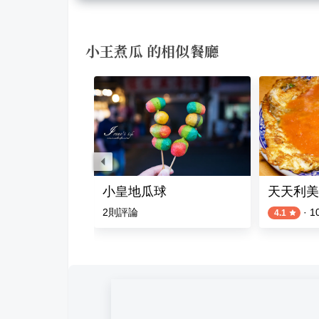
小王煮瓜 的相似餐廳
飯
小皇地瓜球
天天利美
則評論
2
則評論
·
1
4.1