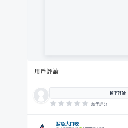
用戶評論
留下評論
給予評分
鯊魚大口咬