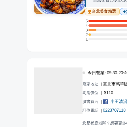
華西街夜市必吃米
台北
美食精選
5
5 星：15 則評論
4
4 星：34 則評論
3
3 星：3 則評論
2
2 星：1 則評論
1
1 星：0 則評論
今日營業: 09:30-20:4
臺北市萬華區
店家地址
|
$
110
均消價位
|
小王清
臉書頁面
|
0223707118
訂位電話
|
您是餐廳老闆？想要更多