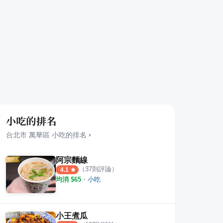
小吃的排名
台北市
萬華區
小吃
的排名
›
阿宗麵線
（
37
則評論）
4.1
均消 $
65
・
小吃
小王煮瓜