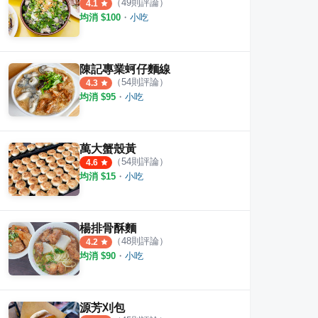
（
49
則評論）
4.1
均消 $
100
・
小吃
陳記專業蚵仔麵線
（
54
則評論）
4.3
均消 $
95
・
小吃
萬大蟹殼黃
（
54
則評論）
4.6
均消 $
15
・
小吃
楊排骨酥麵
（
48
則評論）
4.2
均消 $
90
・
小吃
源芳刈包