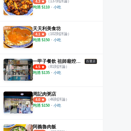
（
137
則評論）
4.3
均消 $
110
・
小吃
天天利美食坊
（
102
則評論）
4.1
均消 $
150
・
小吃
一甲子餐飲 祖師廟焢肉飯、刈包
百選店
（
81
則評論）
4.5
均消 $
135
・
小吃
周記肉粥店
（
46
則評論）
4.0
均消 $
150
・
小吃
阿義魯肉飯