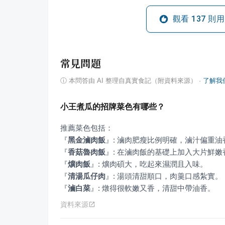
觀看
137
則用
常見問題
ⓘ
本問答由 AI 整理自真實食記（附資料來源）
·
了解我
小王煮瓜的招牌菜色有哪些？
『
黑金滷肉飯
』
『
香菇魯肉飯
』
『
爌肉飯
』
『
清湯瓜仔肉
』
『
滷白菜
』
: 燉得很軟嫩又香，清甜中帶油香。
資料來源