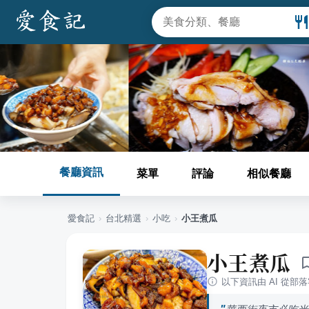
餐廳資訊
菜單
評論
相似餐廳
愛食記
›
台北
精選
›
小吃
›
小王煮瓜
小王煮瓜
以下資訊由 AI 從部