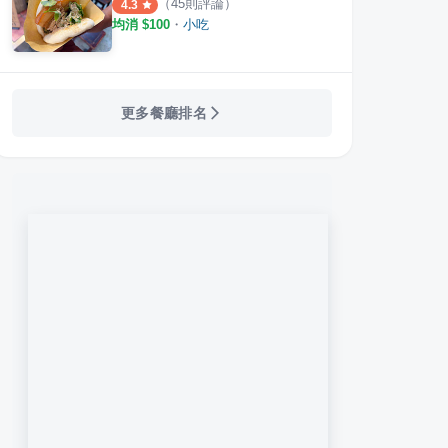
（
45
則評論）
4.3
均消 $
100
・
小吃
更多餐廳排名
湯
盛園絲瓜小籠湯包
寧夏
·
33
則評論
·
54
則評論
3.9
4.2