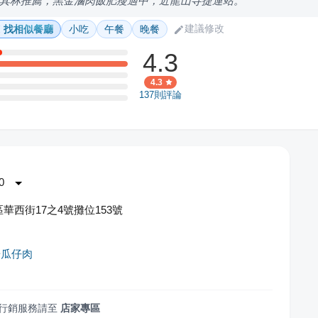
其林推薦，黑金滷肉飯肥瘦適中，近龍山寺捷運站。
建議修改
找相似餐廳
小吃
午餐
晚餐
4.3
4.3
137
則評論
0
華西街17之4號攤位153號
湯瓜仔肉
行銷服務請至
店家專區