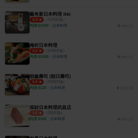
藝奇新日本料理 ikki
（
22
則評論）
4.4
均消 $
1000
・
日本料理
848公尺
梅村日本料理
（
10
則評論）
4.5
均消 $
1000
・
日本料理
894公尺
朝鑫壽司 (朝日壽司)
（
29
則評論）
5.0
均消 $
320
・
日本料理
3.07公里
添財日本料理武昌店
（
5
則評論）
3.8
均消 $
300
・
日本料理
691公尺