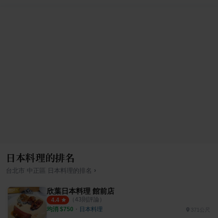
日本料理的排名
›
台北市
中正區
日本料理
的排名
欣葉日本料理 館前店
（
43
則評論）
4.4
均消 $
750
・
日本料理
371公尺