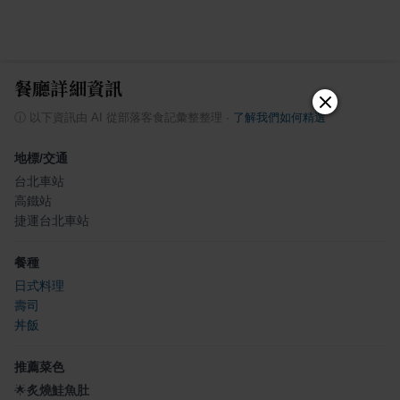
餐廳詳細資訊
ⓘ
以下資訊由 AI 從部落客食記彙整整理
·
了解我們如何精選
地標/交通
台北車站
高鐵站
捷運台北車站
餐種
日式料理
壽司
丼飯
推薦菜色
🌟
炙燒鮭魚肚