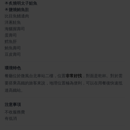
🌟
炙燒明太子鮭魚
🌟
鹽燒鮪魚肚
比目魚鰭邊肉
洋蔥鮭魚
海鱺握壽司
蛋壽司
鱈魚肝
鮪魚壽司
豆皮壽司
環境特色
餐廳位於微風台北車站二樓，位置
非常好找
，對面是乾杯。對於需
要搭乘高鐵的旅客來說，地理位置極為便利，可以在用餐後快速抵
達高鐵站。
注意事項
不收服務費
有低消