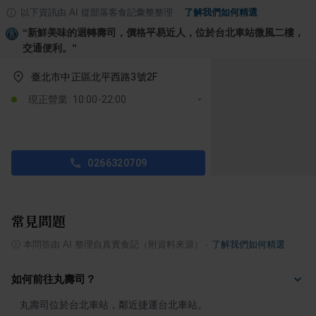
以下資訊由 AI 從部落客食記彙整整理
·
了解我們如何精選
“
新鮮美味的迴轉壽司，價格平易近人，位於台北車站微風二樓，
交通便利。
”
臺北市中正區北平西路3號2F
現正營業: 10:00-22:00
0266320709
常見問題
ⓘ
本問答由 AI 整理自真實食記（附資料來源）
·
了解我們如何精選
如何前往丸壽司？
丸壽司位於台北車站，鄰近捷運台北車站。