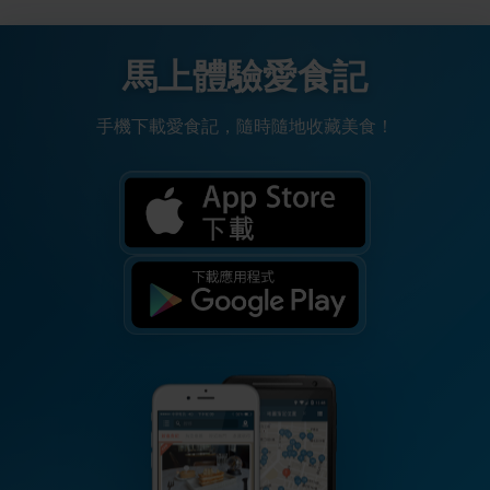
馬上體驗愛食記
手機下載愛食記，隨時隨地收藏美食！