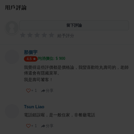
用戶評論
留下評論
給予評分
那個宇
均消價位: $
900
4.5
我覺得這些評價都是價格論，我蠻喜歡吃丸壽司的，老師
傅還會有隱藏菜單。
我是壽司饕客！
+
1
分享
Tsun Liao
電話錯誤喔，是一般住家，非餐廳電話
+
1
分享