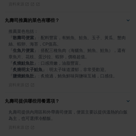
資料來源
丸壽司推薦的菜色有哪些？
『
散壽司便當
』
: 配料豐富，有鮪魚、鮭魚、玉子、黃瓜、蟹肉
『
生魚片便當
』
: 搭配三種魚肉（海鱺魚、鮪魚、鮭魚），還有
『
炙燒鮭魚肚
』
『
炙燒明太子鮭魚
』
『
鹽燒鮪魚肚
』
: 炙燒過，鮪魚鮮味與鹽味互補，口感佳。
資料來源
丸壽司提供哪些用餐選項？
丸壽司提供內用區和外帶壽司便當，便當主要以提供溫熱的白飯
為主，也可選擇冷醋飯。
資料來源