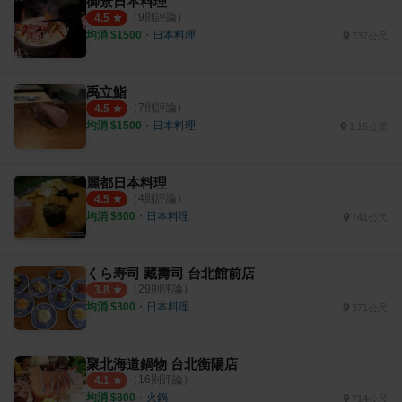
御景日本料理
（
9
則評論）
4.5
均消 $
1500
・
日本料理
737公尺
禹立鮨
（
7
則評論）
4.5
均消 $
1500
・
日本料理
1.15公里
麗都日本料理
（
4
則評論）
4.5
均消 $
600
・
日本料理
741公尺
くら寿司 藏壽司 台北館前店
（
29
則評論）
3.8
均消 $
300
・
日本料理
371公尺
聚北海道鍋物 台北衡陽店
（
16
則評論）
4.1
均消 $
800
・
火鍋
714公尺