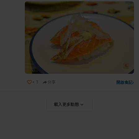
+
3
分享
開啟食記
›
載入更多動態