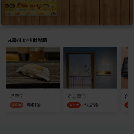
丸壽司 的相似餐廳
野壽司
立志壽司
合點
·
6
則評論
·
6
則評論
4.0
4.6
4.4