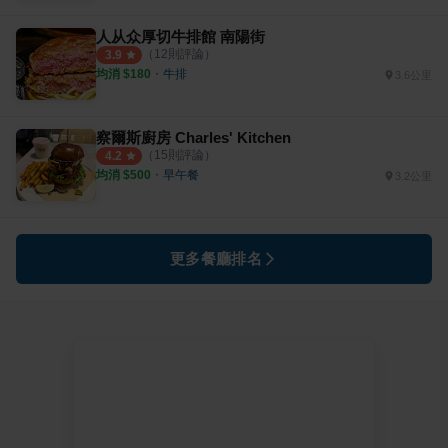
人从众厚切牛排館 南陽街
（
12
則評論）
3.9
均消 $
180
・
牛排
3.6公里
察爾斯廚房 Charles' Kitchen
（
15
則評論）
4.2
均消 $
500
・
早午餐
3.2公里
更多餐廳排名