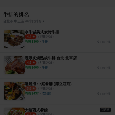
牛排的排名
›
台北市
中正區
牛排
的排名
水牛城美式炭烤牛排
（
39
則評論）
4.4
均消 $
300
・
牛排
1.87公里
瀧厚炙燒熟成牛排 台北.北車店
（
17
則評論）
4.5
均消 $
600
・
牛排
3.91公里
魅麗海 中庭餐廳 (德立莊店)
（
38
則評論）
3.6
均消 $
437
・
吃到飽
3.83公里
大嗑西式餐館
百選店
（
50
則評論）
4.4