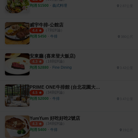
均消 $
1500
・
義式料理
2.87公里
威宇牛排-公館店
（
7
則評論）
4.4
均消 $
450
・
牛排
380公尺
安東廳 (喜來登大飯店)
（
18
則評論）
4.3
均消 $
2880
・
Fine Dining
3.42公里
PRIME ONE牛排館 (台北花園大酒店)
（
34
則評論）
4.5
均消 $
2000
・
牛排
3.47公里
YumYum 好吃好吃2號店
（
34
則評論）
4.3
均消 $
400
・
牛排
19公尺