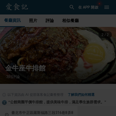
在 APP 開啟
餐廳資訊
照片
評論
相似餐廳
2
/
2
金牛座牛排館
3
則評論
·
以下資訊由 AI 從部落客食記彙整整理
·
了解我們如何精選
“
公館商圈平價牛排館，提供美味牛排，滿足學生族群需求。
”
臺北市中正區羅斯福路三段316巷8弄8