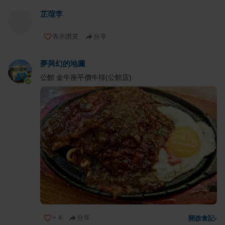
芷瑄李
表示讚賞
分享
夢與幻的地圖
公館 金牛座平價牛排(公館店)
+
4
分享
開啟食記
›