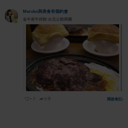
Maruko與美食有個約會
金牛座牛排館‧台北公館商圈
+
2
分享
開啟食記
›