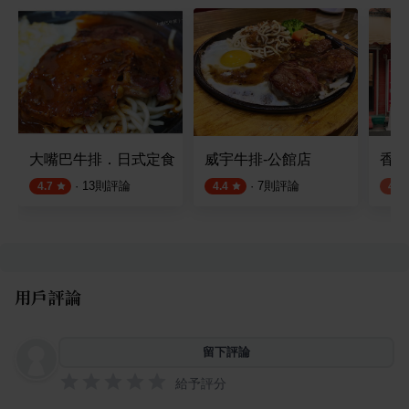
大嘴巴牛排．日式定食
威宇牛排-公館店
香和
·
13
則評論
·
7
則評論
4.7
4.4
4.0
用戶評論
留下評論
給予評分