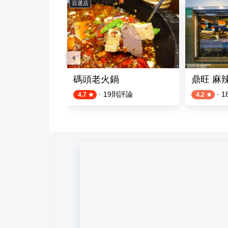
百選店
鍋 敦南店
碼頭老火鍋
鼎旺 麻
則評論
·
19
則評論
·
1
4.7
4.2