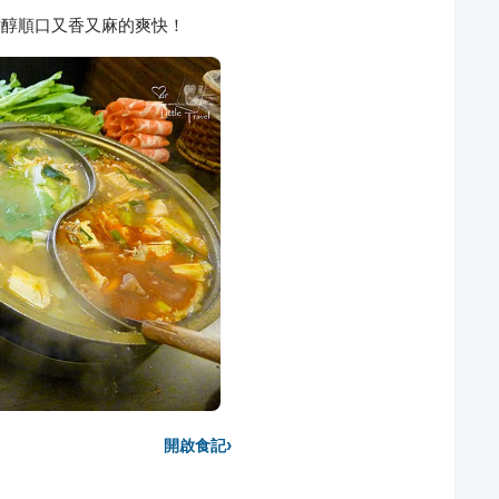
甘醇順口又香又麻的爽快！
›
開啟食記