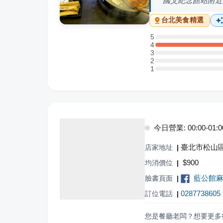
國父紀念館站附近
台北
美食精選
5
5 星：0 則評論
4
4 星：2 則評論
3
3 星：0 則評論
2
2 星：0 則評論
1
1 星：0 則評論
今日營業: 00:00-01:00,
臺北市松山區
店家地址
|
$
900
均消價位
|
藍公館麻
臉書頁面
|
0287738605
訂位電話
|
您是餐廳老闆？想要更多