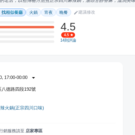
的老店，以祖傳秘方熬煮正宗四川麻辣鍋，湯頭甘醇香麻，溫潤美
建議修改
找相似餐廳
火鍋
宵夜
晚餐
4.5
4.5
14
則評論
 17:00-00:00
八德路四段192號
辣火鍋(正宗四川口味)
行銷服務請至
店家專區