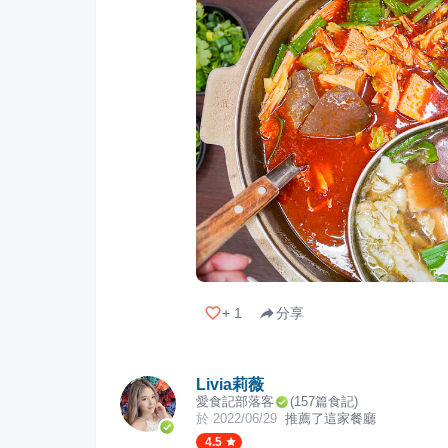
+
1
分享
Livia莉薇
愛食記部落客
(
157
篇食記)
於
2022/06/29
推薦了這家餐廳
4.5