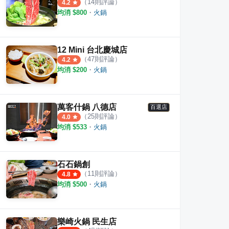
（
14
則評論）
4.2
均消 $
800
・
火鍋
12 Mini 台北慶城店
（
47
則評論）
4.2
均消 $
200
・
火鍋
萬客什鍋 八德店
百選店
（
25
則評論）
4.0
均消 $
533
・
火鍋
石石鍋創
（
11
則評論）
4.8
均消 $
500
・
火鍋
樂崎火鍋 民生店