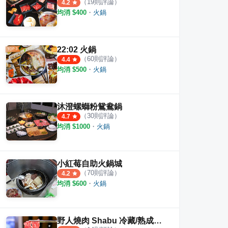
（
19
則評論）
4.2
均消 $
400
・
火鍋
22:02 火鍋
（
60
則評論）
4.4
均消 $
500
・
火鍋
辣鍋
花麻辣
青花
·
41
則評論
·
21
則評論
4.3
4.4
沐澄螺螄粉鴛鴦鍋
（
30
則評論）
4.7
均消 $
1000
・
火鍋
小紅莓自助火鍋城
（
70
則評論）
4.2
均消 $
600
・
火鍋
野人燒肉 Shabu 冷藏/熟成高級肉專門