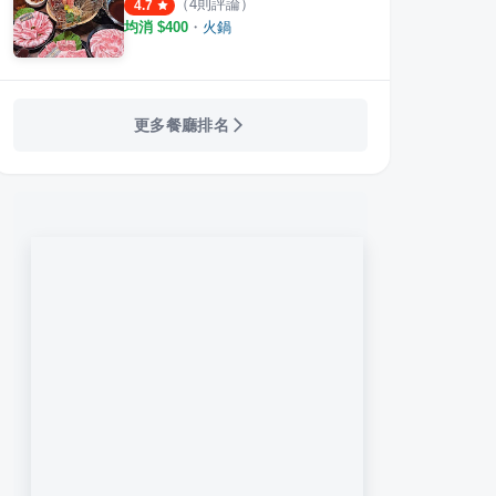
（
4
則評論）
4.7
均消 $
400
・
火鍋
更多餐廳排名