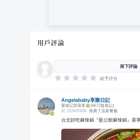
用戶評論
留下評論
給予評分
Angelababy享樂日記
愛食記部落客
(
4672
篇食記)
於
2024/03/06
推薦了這家餐廳
台北好吃麻辣鍋『藍公館麻辣鍋』菜