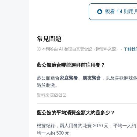
觀看
14
則用
常見問題
ⓘ
本問答由 AI 整理自真實食記（附資料來源）
·
了解我
藍公館適合哪些族群前往用餐？
藍公館適合
家庭聚餐
、
朋友聚會
，以及喜歡麻辣
過於刺激。
資料來源
藍公館的平均消費金額大約是多少？
根據紀錄，兩人用餐約花費 2070 元，平均一人約 
均一人約 500 元。