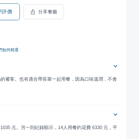
戶評價
分享餐廳
們如何精選
鍋的饕客。也有適合帶長輩一起用餐，因為口味溫潤，不會
1035 元。另一則紀錄顯示，14人用餐約花費 6330 元，平