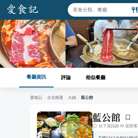
餐廳資訊
評論
相似餐廳
愛食記
›
台北
精選
›
火鍋
›
藍公館
藍公館
以下資訊由 AI 從部