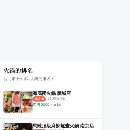
火鍋的排名
台北市
松山區
火鍋
的排名
›
海底撈火鍋 慶城店
（
10
則評論）
4.2
均消 $
500
・
火鍋
馬辣頂級麻辣鴛鴦火鍋 南京店