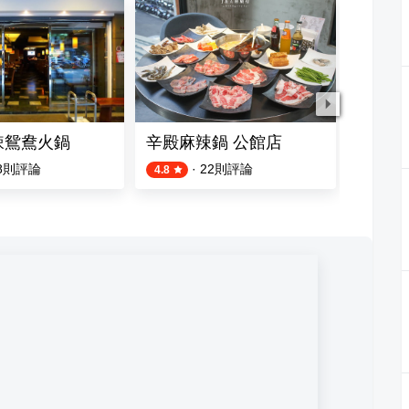
辣鴛鴦火鍋
辛殿麻辣鍋 公館店
橋頭麻
8
則評論
·
22
則評論
4.8
4.0