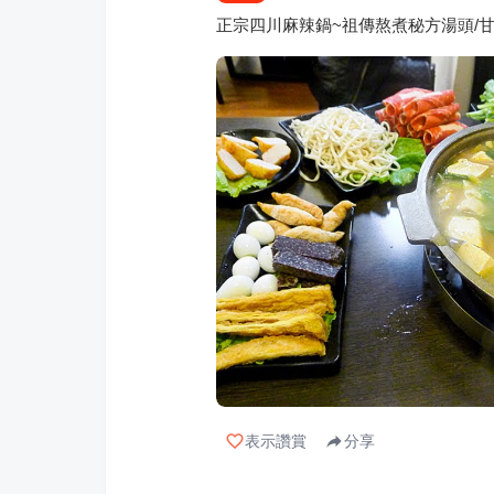
正宗四川麻辣鍋~祖傳熬煮秘方湯頭/
表示讚賞
分享