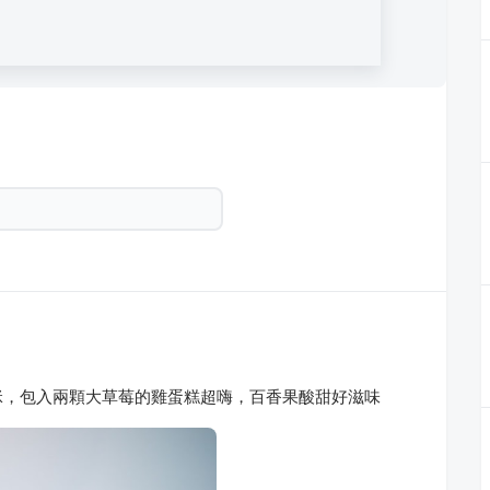
咪，包入兩顆大草莓的雞蛋糕超嗨，百香果酸甜好滋味