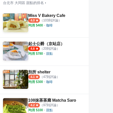
台北市
大同區
甜點
的排名
›
Miss V Bakery Cafe
（
103
則評論）
4.0
均消 $
400
・
咖啡
體雞蛋糕
品。好乳酪蛋糕
30
·
8
則評論
5.0
5.0
起士公爵（京站店）
（
20
則評論）
4.6
均消 $
780
・
甜點
別所 shelter
（
47
則評論）
4.1
均消 $
300
・
咖啡
108抹茶茶廊 Matcha Saro
（
97
則評論）
4.2
均消 $
100
・
甜點