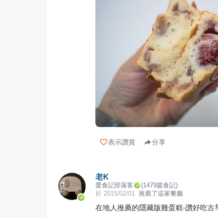
表示讚賞
分享
老K
愛食記部落客
(
1479
篇食記)
於
2015/02/01
推薦了這家餐廳
在地人推薦的隱藏版雞蛋糕-讚好吃古