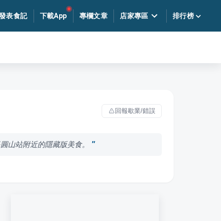
發表食記
下載App
專欄文章
店家專區
排行榜
回報歇業/錯誤
是圓山站附近的隱藏版美食。