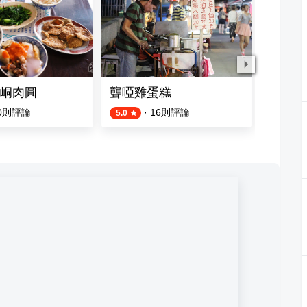
峒肉圓
聾啞雞蛋糕
六壬立
0
則評論
·
16
則評論
3
則評論
5.0