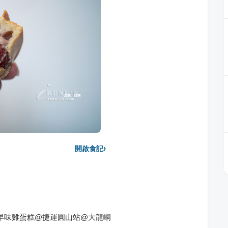
›
開啟食記
早味雞蛋糕@捷運圓山站@大龍峒