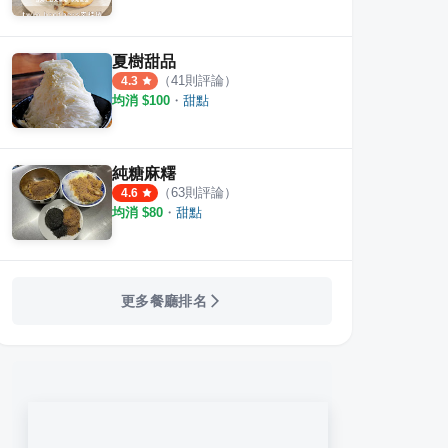
夏樹甜品
（
41
則評論）
4.3
均消 $
100
・
甜點
純糖麻糬
（
63
則評論）
4.6
均消 $
80
・
甜點
更多餐廳排名