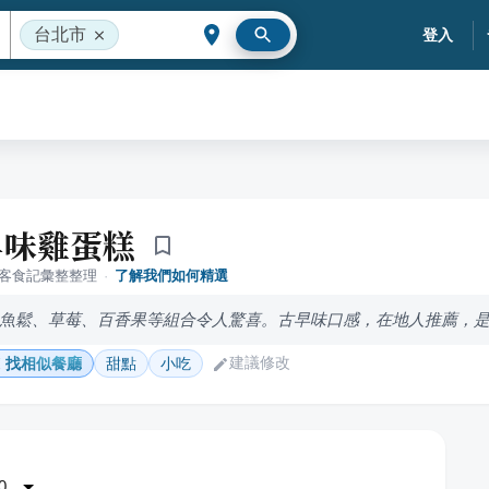
台北市
登入
早味雞蛋糕
落客食記彙整整理
·
了解我們如何精選
魚鬆、草莓、百香果等組合令人驚喜。古早味口感，在地人推薦，
建議修改
找相似餐廳
甜點
小吃
0