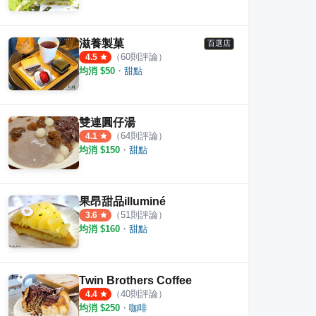
滋養製菓
百選店
（
60
則評論）
4.5
均消 $
50
・
甜點
雙連圓仔湯
（
64
則評論）
4.1
均消 $
150
・
甜點
果昂甜品illuminé
（
51
則評論）
3.6
均消 $
160
・
甜點
Twin Brothers Coffee
（
40
則評論）
4.4
均消 $
250
・
咖啡