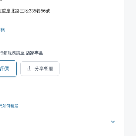
重慶北路三段335巷56號
蛋糕
行銷服務請至
店家專區
評價
分享餐廳
們如何精選