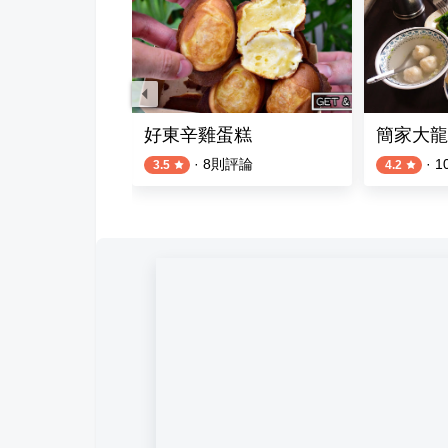
炸蛋餅)
好東辛雞蛋糕
簡家大龍
則評論
·
8
則評論
·
1
3.5
4.2