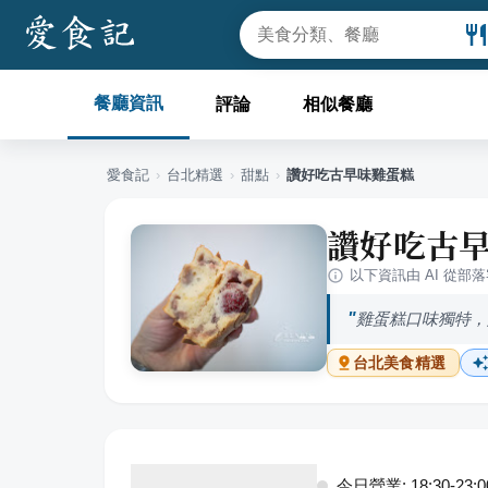
餐廳資訊
評論
相似餐廳
愛食記
›
台北
精選
›
甜點
›
讚好吃古早味雞蛋糕
讚好吃古
以下資訊由 AI 從部
雞蛋糕口味獨特，
台北
美食精選
今日營業: 18:30-23:0