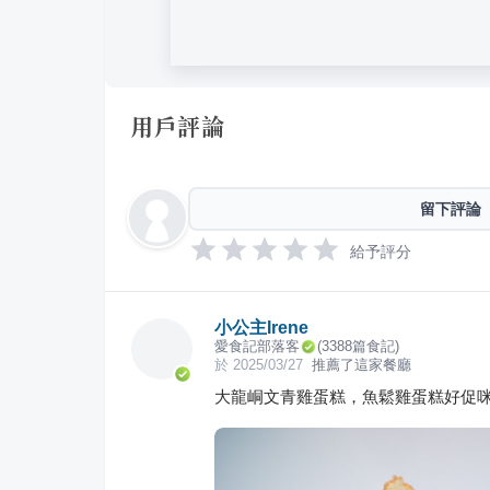
用戶評論
留下評論
給予評分
小公主Irene
愛食記部落客
(
3388
篇食記)
於
2025/03/27
推薦了這家餐廳
大龍峒文青雞蛋糕，魚鬆雞蛋糕好促