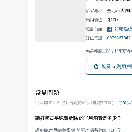
臺北市大同區
店家地址
|
$
100
均消價位
|
好吃雞
臉書頁面
|
0979367942
訂位電話
|
您是餐廳老闆？想要更多
觀看
5
則用戶
常見問題
ⓘ
本問答由 AI 整理自真實食記（附資料來源）
·
了解我
讚好吃古早味雞蛋糕 的平均消費是多少？
讚好吃古早味雞蛋糕 的平均消費約為 100 元。