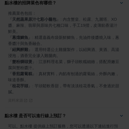
點水樓的招牌菜色有哪些？
『
天然蔬果原汁七彩小籠包
』
: 內含蟹皇、松露、九層塔、XO
醬、麻辣、翡翠與原味共七種口味，手工19摺，皮薄餡香湯汁
『
蔥㸆鯽魚
』
: 精選嘉義布袋新鮮鯽魚，先油炸後醬燒入味，蔥
『
紹興醉雞
』
: 選用特選公土雞腿製作，以紹興酒、黃酒、高湯
『
蟹粉獅頭煲
』
: 江浙料理名菜，獅子頭軟糯細緻，搭配滑嫩豆
『
香煎蘿蔔糕
』
: 真材實料，內餡有刨過的蘿蔔絲，外酥內嫩，
『
桂花芋頭
』
: 芋頭鬆軟香甜，帶有淡淡桂花香氣，不會過於甜
膩。
資料來源
點水樓 是否可以進行線上預訂？
可以。點水樓 提供線上預訂服務，您可以透過以下連結進行預