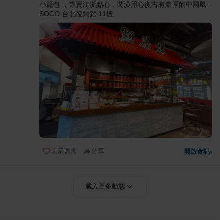
小籠包 ，專賣江浙點心，裝潢用心復古有濃厚的中國風 -
SOGO 台北復興館 11樓
表示讚賞
分享
開啟食記
›
載入更多動態