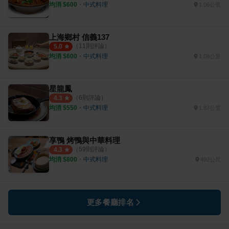
均消 $
600
・
中式料理
1.06公里
上海鄉村 信義137
（
11
則評論）
5.0
均消 $
600
・
中式料理
1.08公里
星龍鳳
（
6
則評論）
4.3
均消 $
550
・
中式料理
1.87公里
享鴨 烤鴨與中華料理
（
59
則評論）
4.3
均消 $
800
・
中式料理
492公尺
更多餐廳排名