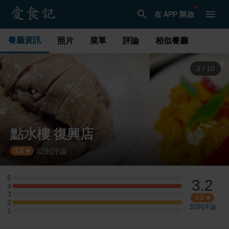
在 APP 開啟
餐廳資訊
照片
菜單
評論
相似餐廳
3
/
10
點水樓 復興店
32
則評論
·
3.2
5
3.2
5 星：0 則評論
4
4 星：1 則評論
3
3 星：0 則評論
3.2
2
2 星：1 則評論
32
則評論
1
1 星：0 則評論