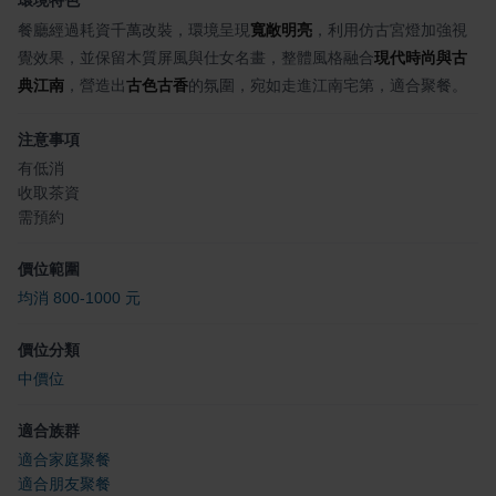
餐廳經過耗資千萬改裝，環境呈現
寬敞明亮
，利用仿古宮燈加強視
覺效果，並保留木質屏風與仕女名畫，整體風格融合
現代時尚與古
典江南
，營造出
古色古香
的氛圍，宛如走進江南宅第，適合聚餐。
注意事項
有低消
收取茶資
需預約
價位範圍
均消 800-1000 元
價位分類
中價位
適合族群
適合家庭聚餐
適合朋友聚餐