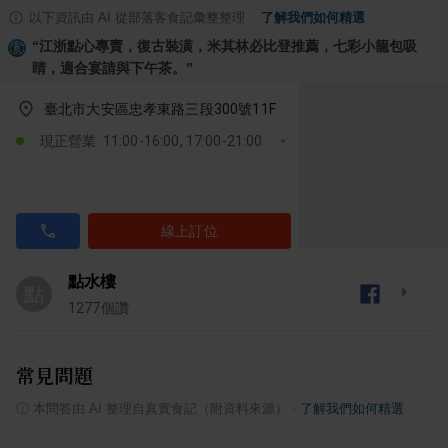
以下資訊由 AI 從部落客食記彙整整理
·
了解我們如何精選
“
江浙點心專賣，復古裝潢，米其林必比登推薦，七彩小籠包吸
睛，適合宴請與下午茶。
”
臺北市大安區忠孝東路三段300號11F
現正營業: 11:00-16:00, 17:00-21:00
線上訂位
點水樓
點
1277
個讚
常見問題
ⓘ
本問答由 AI 整理自真實食記（附資料來源）
·
了解我們如何精選