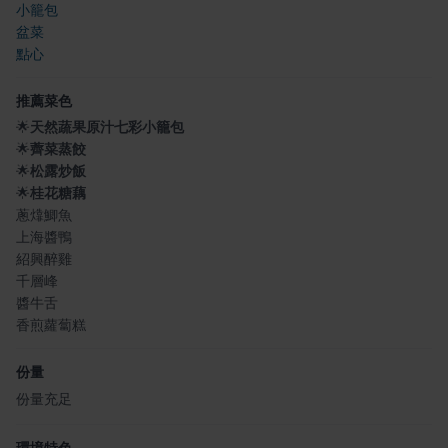
小籠包
盆菜
點心
推薦菜色
🌟
天然蔬果原汁七彩小籠包
🌟
薺菜蒸餃
🌟
松露炒飯
🌟
桂花糖藕
蔥㸆鯽魚
上海醬鴨
紹興醉雞
千層峰
醬牛舌
香煎蘿蔔糕
份量
份量充足
環境特色