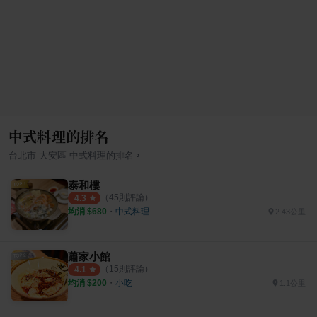
中式料理的排名
›
台北市
大安區
中式料理
的排名
泰和樓
（
45
則評論）
4.3
均消 $
680
・
中式料理
2.43公里
蕭家小館
（
15
則評論）
4.1
均消 $
200
・
小吃
1.1公里