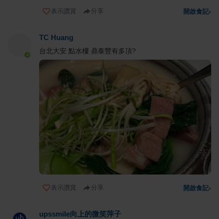
表示讚賞
分享
開啟食記
›
TC Huang
台北大安 點水樓 鼎泰豐有多頂?
表示讚賞
分享
開啟食記
›
upssmile向上的微笑萍子