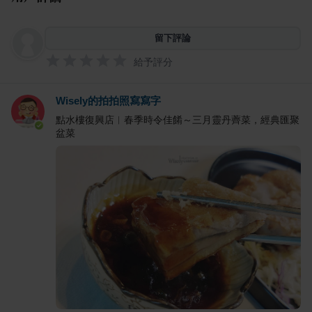
留下評論
給予評分
Wisely的拍拍照寫寫字
點水樓復興店︱春季時令佳餚～三月靈丹薺菜，經典匯聚
盆菜