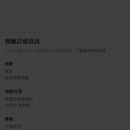
餐廳詳細資訊
ⓘ
以下資訊由 AI 從部落客食記彙整整理
·
了解我們如何精選
商圈
東區
忠孝復興商圈
地標/交通
捷運忠孝復興站
SOGO 復興館
餐種
江浙料理