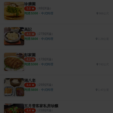
珍膳園
（
8
則評論）
5.0
均消 $
300
・
中式料理
966公尺
高記
（
27
則評論）
4.1
均消 $
600
・
中式料理
1.29公里
彭家園
（
17
則評論）
4.2
均消 $
300
・
中式料理
742公尺
湘八老
（
29
則評論）
4.4
均消 $
600
・
中式料理
1.47公里
五月雪客家私房珍釀
（
23
則評論）
4.4