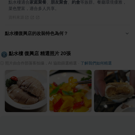
點水樓適合
家庭聚餐
、
朋友聚會
、
約會
等族群。餐廳環境優雅，
菜色豐富，適合多人共享。
資料來源
點水樓復興店的改裝特色為何？
點水樓 復興店
精選照片
20
張
ⓘ
照片由合作部落客拍攝，AI 協助篩選精選
·
了解我們如何精選