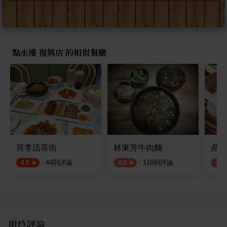
點水樓 復興店 的相似餐廳
荷李活茶街
林東芳牛肉麵
鼎泰
·
44
則評論
·
116
則評論
4.5
4.0
4.3
用戶評論