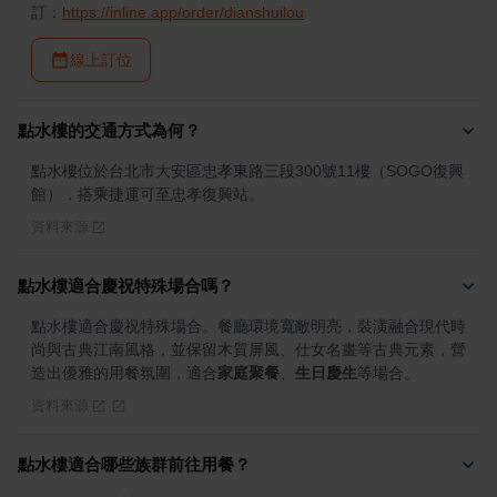
訂：
https://inline.app/order/dianshuilou
線上訂位
點水樓的交通方式為何？
點水樓位於台北市大安區忠孝東路三段300號11樓（SOGO復興
館），搭乘捷運可至忠孝復興站。
資料來源
點水樓適合慶祝特殊場合嗎？
點水樓適合慶祝特殊場合。餐廳環境寬敞明亮，裝潢融合現代時
尚與古典江南風格，並保留木質屏風、仕女名畫等古典元素，營
造出優雅的用餐氛圍，適合
家庭聚餐
、
生日慶生
等場合。
資料來源
點水樓適合哪些族群前往用餐？