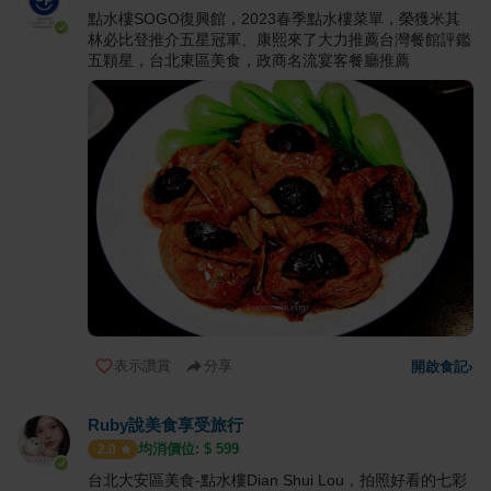
點水樓SOGO復興館，2023春季點水樓菜單，榮獲米其
林必比登推介五星冠軍、康熙來了大力推薦台灣餐館評鑑
五顆星，台北東區美食，政商名流宴客餐廳推薦
表示讚賞
分享
開啟食記
›
Ruby說美食享受旅行
均消價位: $
599
2.0
台北大安區美食-點水樓Dian Shui Lou，拍照好看的七彩