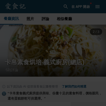
在 APP 開啟
餐廳資訊
照片
評論
相似餐廳
2
/
3
卡帛素食烘培‧義式廚房(總店)
5
則評論
·
以下資訊由 AI 從部落客食記彙整整理
·
了解我們如何精選
“
卡帛素食義式廚房提供美味、份量十足的素食料理，價格親民，
還有蛋糕餅乾可供選擇。
”