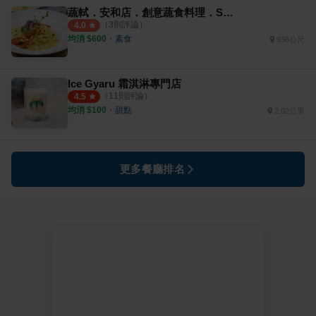
蔬軾．安和店．創意蔬食料理．So Veg Restaurant
（
3
則評論）
4.0
均消 $
600
・
素食
938公尺
Ice Gyaru 霜淇淋專門店
（
11
則評論）
4.5
均消 $
100
・
甜點
2.02公里
更多餐廳排名