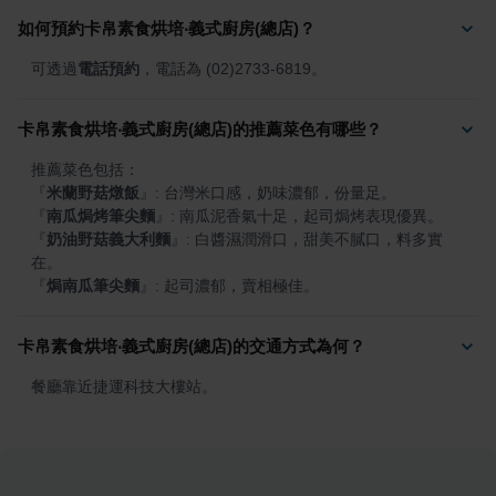
如何預約卡帛素食烘培‧義式廚房(總店)？
可透過
電話預約
，電話為 (02)2733-6819。
卡帛素食烘培‧義式廚房(總店)的推薦菜色有哪些？
『
米蘭野菇燉飯
』
『
南瓜焗烤筆尖麵
』
『
奶油野菇義大利麵
』
: 白醬濕潤滑口，甜美不膩口，料多實
『
焗南瓜筆尖麵
』
: 起司濃郁，賣相極佳。
卡帛素食烘培‧義式廚房(總店)的交通方式為何？
餐廳靠近捷運科技大樓站。