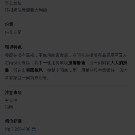
野菇焗飯
培根奶油青醬義大利麵
份量
份量充足
環境特色
餐廳裝潢有風格，不像傳統素食店，空間分為櫃檯商品展示區及左
右兩側用餐區，其中一側用餐環境
溫馨舒適
，另一側則有
大大的插
畫
，營造出
異國氣氛
，整體空間像 L 型，用餐時段生意很好，店內
常有家庭一同前來用餐。
注意事項
有低消
限時
價位範圍
均消 200-400 元