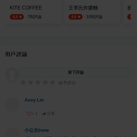
KITE COFFEE
王李氏炸醬麵
拾穗B
·
7
則評論
·
10
則評論
4.4
4.6
5.0
用戶評論
留下評論
給予評分
Anny Lin
+
1
分享
小公主Irene