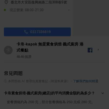
臺北市大安區復興南路二段308巷5號
現正營業: 08:00-21:30
0227336819
卡帛-kapok 無蛋素食烘焙 義式廚房 港
卡
式餐點
4646
個讚
常見問題
ⓘ
本問答由 AI 整理自真實食記（附資料來源）
·
了解我們如何精選
卡帛素食烘培‧義式廚房(總店)的平均消費金額約為多少？
套餐價格約為 200 元，部分套餐價格為 250 元或 280 元。