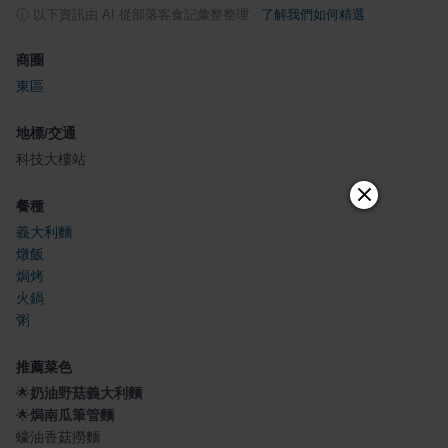
ⓘ
以下資訊由 AI 從部落客食記彙整整理
·
了解我們如何精選
商圈
東區
地標/交通
科技大樓站
餐種
義大利麵
燉飯
焗烤
火鍋
粥
推薦菜色
🌟
奶油野菇義大利麵
🌟
焗南瓜筆管麵
蠔油香菇撈麵