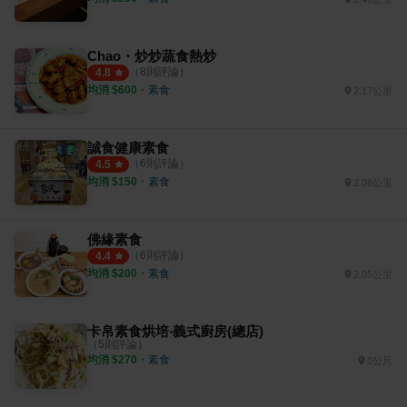
Chao・炒炒蔬食熱炒
（
8
則評論）
4.8
均消 $
600
・
素食
2.17公里
誠食健康素食
（
6
則評論）
4.5
均消 $
150
・
素食
2.08公里
佛緣素食
（
6
則評論）
4.4
均消 $
200
・
素食
2.05公里
卡帛素食烘培‧義式廚房(總店)
（
5
則評論）
均消 $
270
・
素食
0公尺