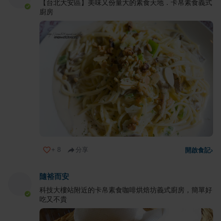
【台北大安區】美味又份量大的素食天地．卡帛素食義式
廚房
+
8
分享
開啟食記
›
隨裕而安
科技大樓站附近的卡帛素食咖啡烘焙坊義式廚房，簡單好
吃又不貴