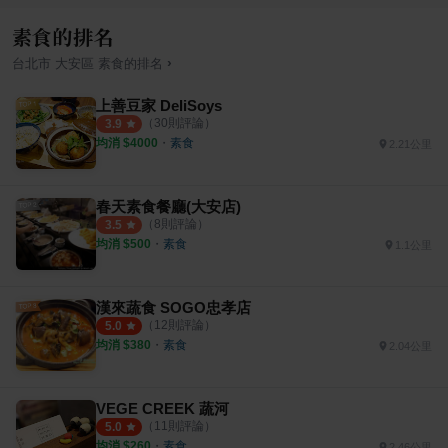
素食的排名
›
台北市
大安區
素食
的排名
上善豆家 DeliSoys
（
30
則評論）
3.9
均消 $
4000
・
素食
2.21公里
春天素食餐廳(大安店)
（
8
則評論）
3.5
均消 $
500
・
素食
1.1公里
漢來蔬食 SOGO忠孝店
（
12
則評論）
5.0
均消 $
380
・
素食
2.04公里
VEGE CREEK 蔬河
（
11
則評論）
5.0
均消 $
260
・
素食
2.46公里