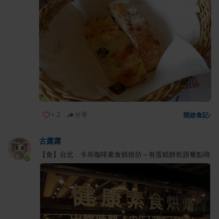
+
2
分享
開啟食記
›
古露露
【食】台北．卡帛咖啡素食烘焙坊～有蛋糕餅乾跟餐點唷