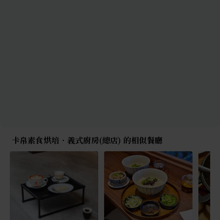
卡帛素食烘培‧義式廚房(總店) 的相似餐廳