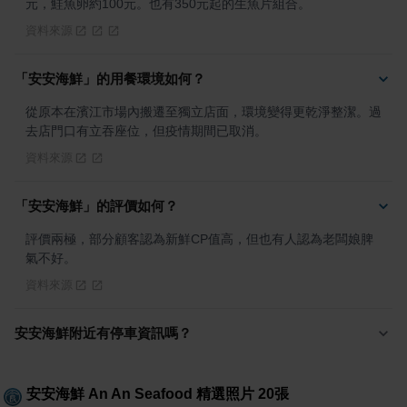
元，鮭魚卵約100元。也有350元起的生魚片組合。
資料來源
「安安海鮮」的用餐環境如何？
從原本在濱江市場內搬遷至獨立店面，環境變得更乾淨整潔。過
去店門口有立吞座位，但疫情期間已取消。
資料來源
「安安海鮮」的評價如何？
評價兩極，部分顧客認為新鮮CP值高，但也有人認為老闆娘脾
氣不好。
資料來源
安安海鮮附近有停車資訊嗎？
安安海鮮 An An Seafood
精選照片
20
張