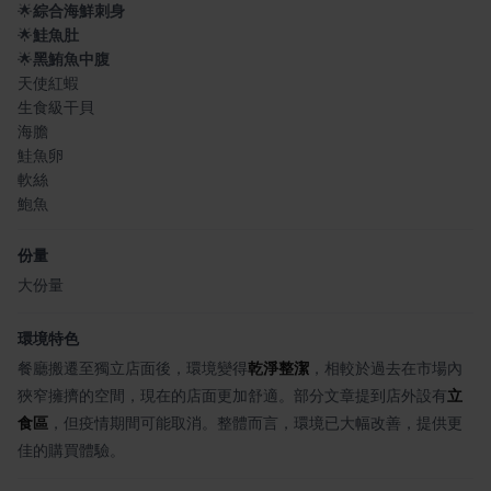
🌟
綜合海鮮刺身
🌟
鮭魚肚
🌟
黑鮪魚中腹
天使紅蝦
生食級干貝
海膽
鮭魚卵
軟絲
鮑魚
份量
大份量
環境特色
餐廳搬遷至獨立店面後，環境變得
乾淨整潔
，相較於過去在市場內
狹窄擁擠的空間，現在的店面更加舒適。部分文章提到店外設有
立
食區
，但疫情期間可能取消。整體而言，環境已大幅改善，提供更
佳的購買體驗。