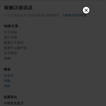
餐廳詳細資訊
ⓘ
以下資訊由 AI 從部落客食記彙整整理
·
了解我們如何精選
地標/交通
行天宮站
濱江市場
捷運行天宮站
捷運中山國中站
台北車站
高鐵
餐種
生魚片
丼飯
海鮮
推薦菜色
🌟
綜合生魚片