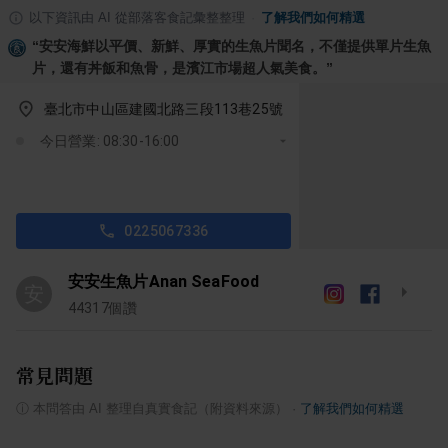
以下資訊由 AI 從部落客食記彙整整理
·
了解我們如何精選
“
安安海鮮以平價、新鮮、厚實的生魚片聞名，不僅提供單片生魚
片，還有丼飯和魚骨，是濱江市場超人氣美食。
”
臺北市中山區建國北路三段113巷25號
今日營業: 08:30-16:00
0225067336
安安生魚片Anan SeaFood
安
44317
個讚
常見問題
ⓘ
本問答由 AI 整理自真實食記（附資料來源）
·
了解我們如何精選