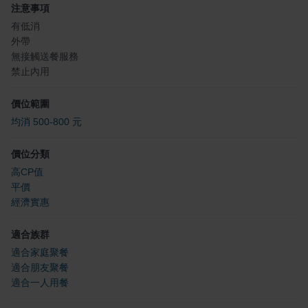
注意事項
有低消
外帶
無接觸送餐服務
禁止內用
價位範圍
均消 500-800 元
價位分類
高CP值
平價
經濟實惠
適合族群
適合家庭聚餐
適合朋友聚餐
適合一人用餐