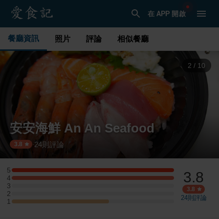
在 APP 開啟
餐廳資訊
照片
評論
相似餐廳
3
/
10
安安海鮮 An An Seafood
24
則評論
·
3.8
5
3.8
5 星：5 則評論
4
4 星：5 則評論
3
3 星：0 則評論
3.8
2
2 星：0 則評論
24
則評論
1
1 星：3 則評論