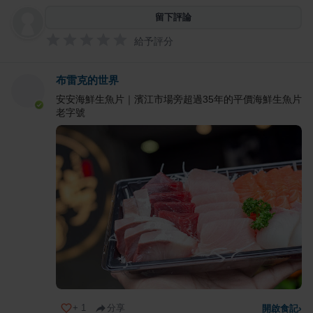
留下評論
給予評分
布雷克的世界
安安海鮮生魚片｜濱江市場旁超過35年的平價海鮮生魚片
老字號
+
1
分享
開啟食記
›