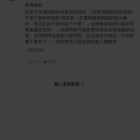
東西新鮮
但是不太懂闆娘為何要因為我說：”請幫我挑新鮮的就好/
不要不新鮮的就好”而生氣（其實我被老闆娘的怒火嚇
到，而忘記自己原句說了什麼），但我確信我的口氣非常
客氣還笑笑的⋯，但老闆娘可能是覺得我是在質疑她的品
質，反問我問這個是什麼問題，說這個是什麼話，叫我乾
脆不要買了⋯（我其實也只是想買給家人嚐鮮呀⋯
... 顯示更多
+
1
分享
載入更多動態