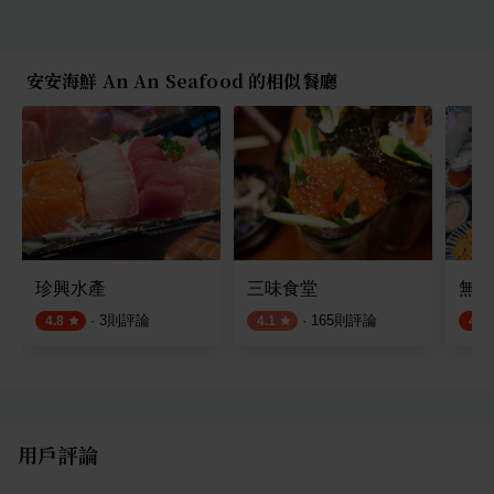
安安海鮮 An An Seafood 的相似餐廳
珍興水產
三味食堂
無一
·
3
則評論
·
165
則評論
4.8
4.1
4.5
用戶評論