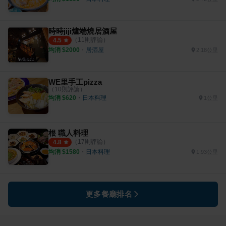
時時jiji爐端燒居酒屋
（
11
則評論）
4.5
均消 $
2000
・
居酒屋
2.18公里
WE里手工pizza
（
10
則評論）
均消 $
620
・
日本料理
1公里
根 職人料理
（
17
則評論）
4.8
均消 $
1580
・
日本料理
1.93公里
更多餐廳排名