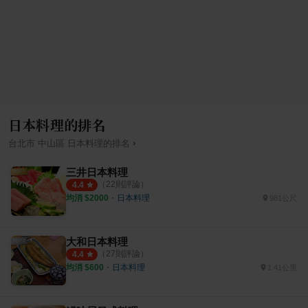
日本料理的排名
›
台北市
中山區
日本料理
的排名
三井日本料理
（
22
則評論）
4.4
均消 $
2000
・
日本料理
981公尺
大和日本料理
（
27
則評論）
4.4
均消 $
600
・
日本料理
1.41公里