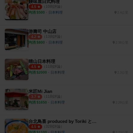
鰻味屋日式料理
（
10
則評論）
4.5
均消 $
500
・
日本料理
2.4公里
游壽司 中山店
（
13
則評論）
4.2
均消 $
800
・
日本料理
2.36公里
晴山日本料理
（
11
則評論）
4.5
均消 $
2000
・
日本料理
2.3公里
米匠Mi Jian
（
11
則評論）
3.7
均消 $
1650
・
日本料理
2.28公里
台北鳥喜 produced by Toriki とり喜
（
32
則評論）
4.5
均消 $
1100
・
日本料理
2.72公里