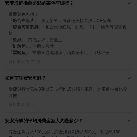
安安海鮮推薦必點的菜色有哪些？
『
綜合生魚片
』
『
綜合海鮮刺身
』
: 包含天使紅蝦、鮭魚、干貝、鮪魚等豐富食
『
軟絲
』
『
鮭魚卵
』
『
黑鮪魚
』
: 當季東港黑鮪魚，油脂感十足，口感綿密
資料來源
如何前往安安海鮮？
從捷運行天宮站3號出口步行約15分鐘可抵達。開車前往會比較
方便。
資料來源
安安海鮮的平均消費金額大約是多少？
綜合生魚片約500元起，綜合海鮮刺身約600元，軟絲約150