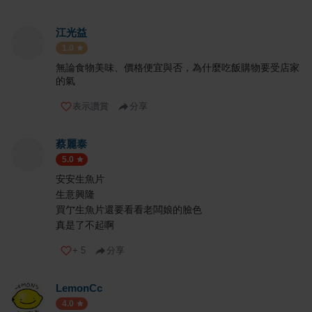
江光益
1.0
無論食物美味、價格便宜與否，為什麼吃飯購物要受店家
的氣
表示讚賞
分享
蔡麗泰
5.0
安安生魚片
生意興隆
買亇生魚片還要看看老闆娘的臉色
真是了不起啊
+
5
分享
LemonCc
4.0