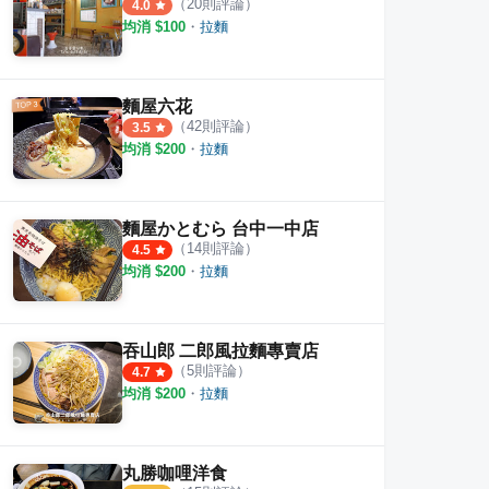
（
20
則評論）
4.0
均消 $
100
・
拉麵
麵屋六花
（
42
則評論）
3.5
均消 $
200
・
拉麵
麵屋かとむら 台中一中店
（
14
則評論）
4.5
均消 $
200
・
拉麵
吞山郎 二郎風拉麵專賣店
（
5
則評論）
4.7
均消 $
200
・
拉麵
丸勝咖哩洋食