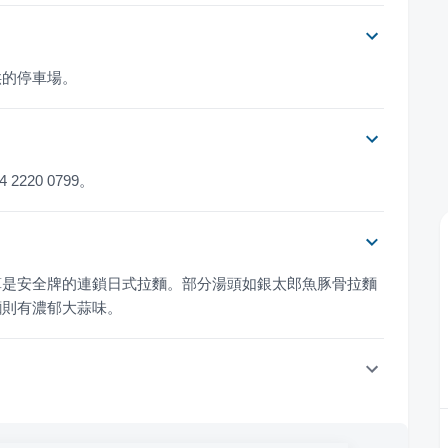
供的停車場。
 2220 0799。
算是安全牌的連鎖日式拉麵。部分湯頭如銀太郎魚豚骨拉麵
麵則有濃郁大蒜味。