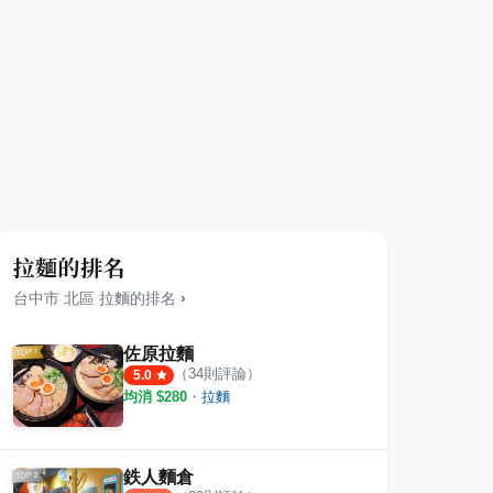
拉麵的排名
台中市
北區
拉麵
的排名
›
佐原拉麵
（
34
則評論）
5.0
均消 $
280
・
拉麵
鉄人麵倉