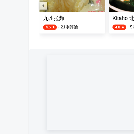
九州拉麵
Kitah
評論
·
21
則評論
·
5
4.5
4.8