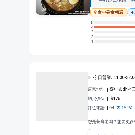
主打日式拉麵，期
台中
美食精選
5
5 星：0 則評論
4
4 星：2 則評論
3
3 星：0 則評論
2
2 星：0 則評論
1
1 星：0 則評論
今日營業: 11:00-22:0
臺中市北區三
店家地址
|
$
176
均消價位
|
0422215252
訂位電話
|
您是餐廳老闆？想要更多