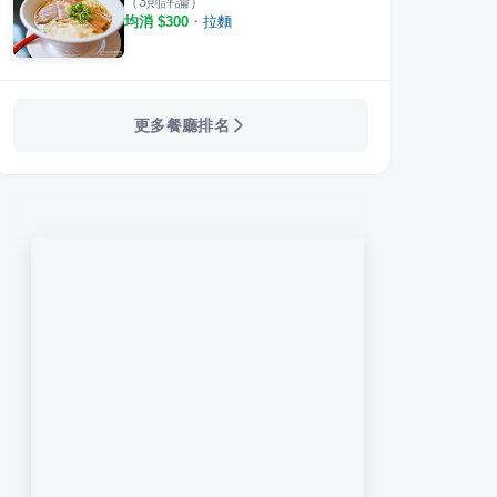
（
3
則評論）
均消 $
300
・
拉麵
更多餐廳排名