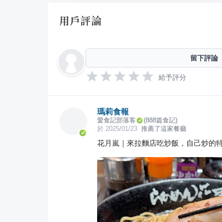
用戶評論
留下評論
給予評分
瑪莉食報
愛食記部落客
(
888
篇食記)
於
2025/01/23
推薦了這家餐廳
花月嵐｜來拉麵店吃炒飯，自己炒的