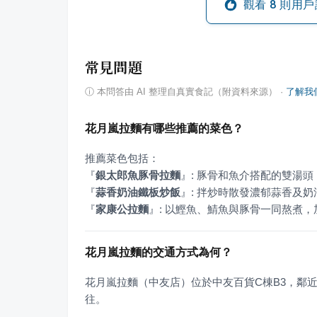
觀看
8
則用戶
常見問題
ⓘ
本問答由 AI 整理自真實食記（附資料來源）
·
了解我
花月嵐拉麵有哪些推薦的菜色？
『
銀太郎魚豚骨拉麵
』
『
蒜香奶油鐵板炒飯
』
『
家康公拉麵
』
: 以鰹魚、鯖魚與豚骨一同熬煮
花月嵐拉麵的交通方式為何？
花月嵐拉麵（中友店）位於中友百貨C棟B3，鄰
往。