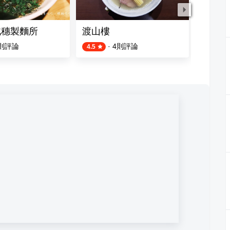
o 北穗製麵所
渡山樓
花月嵐
則評論
·
4
則評論
4.5
3.6