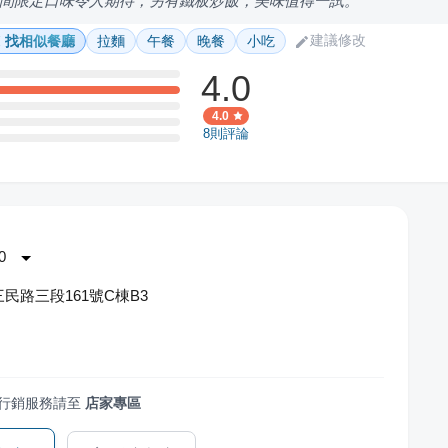
間限定口味令人期待，另有鐵板炒飯，美味值得一試。
建議修改
找相似餐廳
拉麵
午餐
晚餐
小吃
4.0
4.0
8
則評論
0
民路三段161號C棟B3
行銷服務請至
店家專區