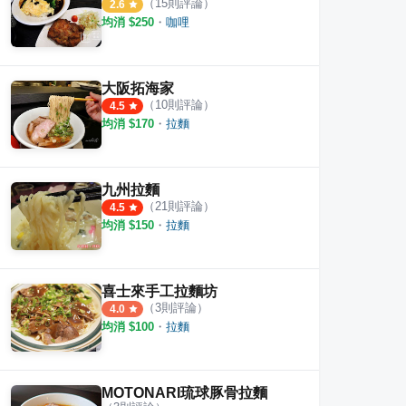
（
15
則評論）
2.6
均消 $
250
・
咖哩
拉麵
福屋拉麵
麵吉
·
9
則評論
·
11
則評論
4.6
4.5
大阪拓海家
（
10
則評論）
4.5
均消 $
170
・
拉麵
九州拉麵
（
21
則評論）
4.5
均消 $
150
・
拉麵
喜士來手工拉麵坊
（
3
則評論）
4.0
均消 $
100
・
拉麵
MOTONARI琉球豚骨拉麵