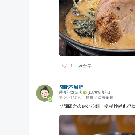
+
1
分享
簡肥不減肥
愛食記部落客
(
1078
篇食記)
於
2021/01/03
推薦了這家餐廳
期間限定家康公拉麵，鐵板炒飯也很