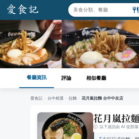
餐廳資訊
評論
相似餐廳
愛食記
›
台中
精選
›
拉麵
›
花月嵐拉麵 台中中友店
花月嵐拉麵
以下資訊由 AI 從部