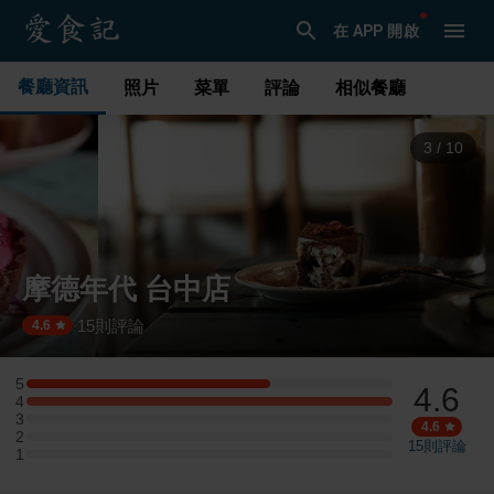
在 APP 開啟
餐廳資訊
照片
菜單
評論
相似餐廳
3
/
10
摩德年代 台中店
15
則評論
·
4.6
5
4.6
5 星：2 則評論
4
4 星：3 則評論
3
3 星：0 則評論
4.6
2
2 星：0 則評論
15
則評論
1
1 星：0 則評論