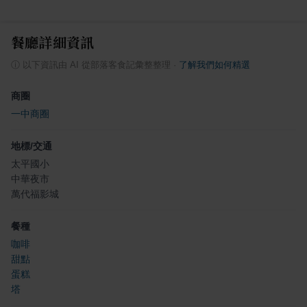
餐廳詳細資訊
ⓘ
以下資訊由 AI 從部落客食記彙整整理
·
了解我們如何精選
商圈
一中商圈
地標/交通
太平國小
中華夜市
萬代福影城
餐種
咖啡
甜點
蛋糕
塔