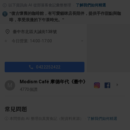
以下資訊由 AI 從部落客食記彙整整理
·
了解我們如何精選
“
復古懷舊的咖啡館，有可愛貓咪店長陪伴，提供手作甜點與咖
啡，享受浪漫的下午茶時光。
”
臺中市北區大誠街138號
今日營業: 14:00-17:00
0422252422
Modism Café 摩德年代《臺中》
M
4770
個讚
常見問題
ⓘ
本問答由 AI 整理自真實食記（附資料來源）
·
了解我們如何精選