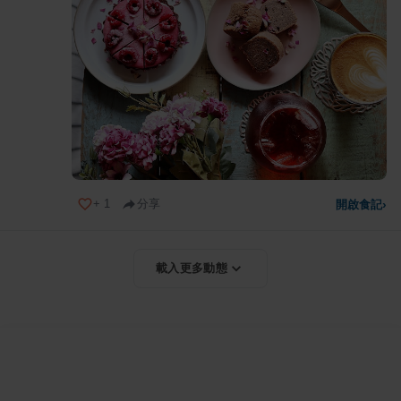
+
1
分享
開啟食記
›
載入更多動態