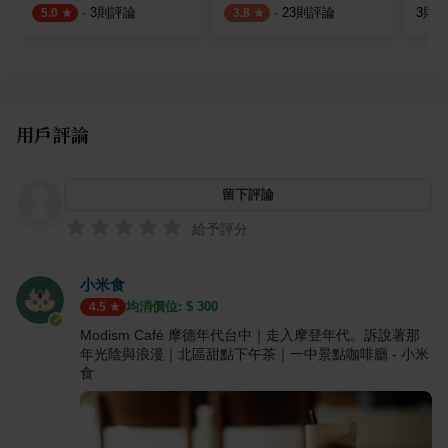
·
3
則評論
·
23
則評論
3
則
5.0
3.8
用戶評論
留下評論
給予評分
小米食
均消價位: $
300
4.5
Modism Café 摩德年代台中｜走入摩登年代。訴說著那
年光陰與浪漫｜北區甜點下午茶｜一中景點咖啡廳 - 小米
食