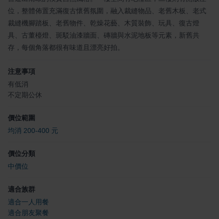
位，整體佈置充滿復古懷舊氛圍，融入裁縫物品、老舊木板、老式
裁縫機腳踏板、老舊物件、乾燥花藝、木質裝飾、玩具、復古燈
具、古董檯燈、斑駁油漆牆面、磚牆與水泥地板等元素，新舊共
存，每個角落都很有味道且漂亮好拍。
注意事項
有低消
不定期公休
價位範圍
均消 200-400 元
價位分類
中價位
適合族群
適合一人用餐
適合朋友聚餐