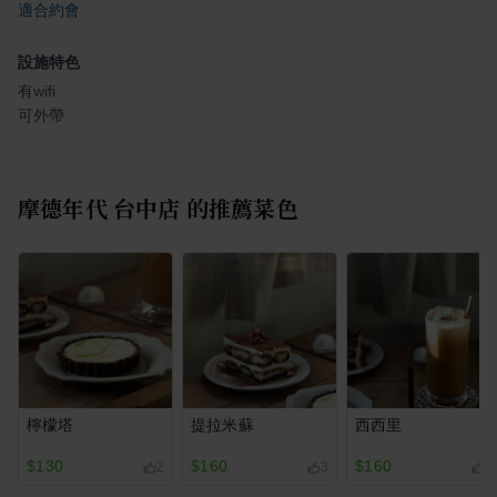
適合約會
設施特色
有wifi
可外帶
摩德年代 台中店
的推薦菜色
檸檬塔
提拉米蘇
西西里
$130
$160
$160
2
3
1