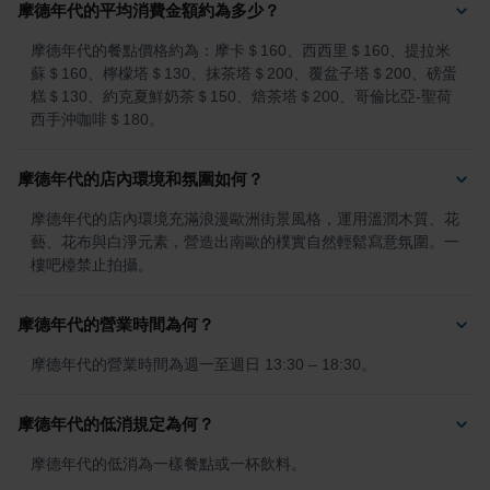
摩德年代的平均消費金額約為多少？
摩德年代的餐點價格約為：摩卡＄160、西西里＄160、提拉米
蘇＄160、檸檬塔＄130、抹茶塔＄200、覆盆子塔＄200、磅蛋
糕＄130、約克夏鮮奶茶＄150、焙茶塔＄200、哥倫比亞-聖荷
西手沖咖啡＄180。
摩德年代的店內環境和氛圍如何？
摩德年代的店內環境充滿浪漫歐洲街景風格，運用溫潤木質、花
藝、花布與白淨元素，營造出南歐的樸實自然輕鬆寫意氛圍。一
樓吧檯禁止拍攝。
摩德年代的營業時間為何？
摩德年代的營業時間為週一至週日 13:30 – 18:30。
摩德年代的低消規定為何？
摩德年代的低消為一樣餐點或一杯飲料。