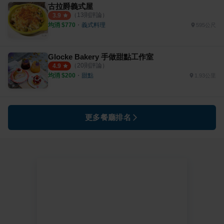
古拉爵義式屋
（
13
則評論）
3.9
均消 $
770
・
義式料理
595公尺
Glocke Bakery 手做甜點工作室
（
20
則評論）
4.9
均消 $
200
・
甜點
1.93公里
更多餐廳排名