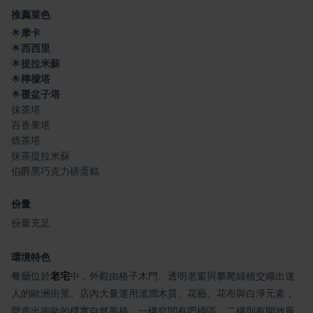
推薦菜色
🌟
摩卡
🌟
西西里
🌟
提拉米蘇
🌟
檸檬塔
🌟
覆盆子塔
抹茶塔
百香果塔
焙茶塔
抹茶提拉米蘇
伯爵黑巧克力磅蛋糕
份量
份量充足
環境特色
餐廳位於
老宅
中，外觀由格子木門、透明老窗與攀爬綠植交織出迷
人的歐洲街景。店內大量運用溫潤木質、花藝、花布與白淨元素，
營造出南歐的樸實自然風格。一樓空間有吧檯區，二樓則有開放座