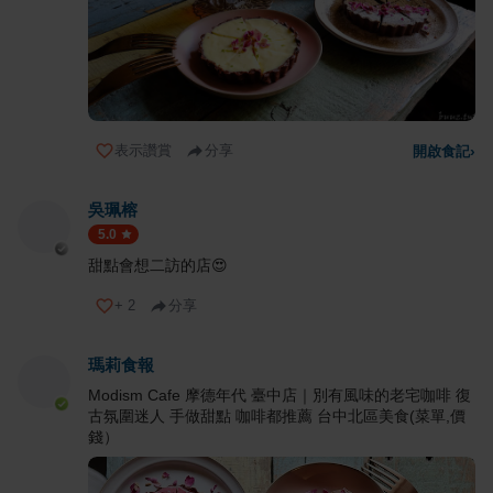
表示讚賞
分享
開啟食記
›
吳珮榕
5.0
甜點會想二訪的店😍
+
2
分享
瑪莉食報
Modism Cafe 摩德年代 臺中店｜別有風味的老宅咖啡 復
古氛圍迷人 手做甜點 咖啡都推薦 台中北區美食(菜單,價
錢）