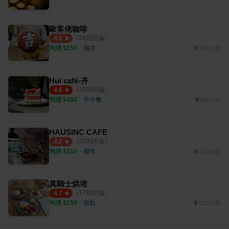
歐客佬咖啡
（
26
則評論）
4.2
均消 $
150
・
咖啡
1.96公里
Hui café-卉
（
22
則評論）
4.6
均消 $
450
・
早午餐
665公尺
HAUSINC CAFE
（
20
則評論）
4.2
均消 $
210
・
咖啡
2.09公里
真騎士烘培
（
17
則評論）
4.7
均消 $
150
・
甜點
3.22公里