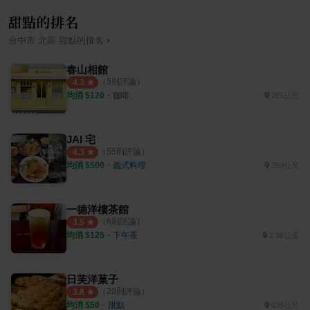
甜點的排名
›
台中市
北區
甜點
的排名
春山相館
（
5
則評論）
4.3
均消 $
120
・
咖啡
265公尺
JAI 宅
（
55
則評論）
4.3
均消 $
500
・
義式料理
259公尺
一德洋樓茶館
（
6
則評論）
3.5
均消 $
125
・
下午茶
2.36公里
日芙洋菓子
（
20
則評論）
3.8
均消 $
50
・
甜點
636公尺