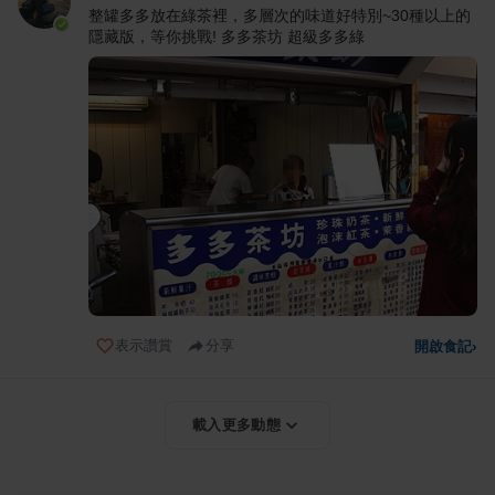
整罐多多放在綠茶裡，多層次的味道好特別~30種以上的
隱藏版，等你挑戰! 多多茶坊 超級多多綠
表示讚賞
分享
開啟食記
›
載入更多動態