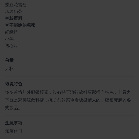
蝶豆花雪碧
珍珠奶茶
🌟
核廢料
🌟
不能說的秘密
紅綠燈
小黑
透心涼
份量
大杯
環境特色
多多茶坊的外觀很樸素，沒有時下流行飲料店那樣有特色，乍看之
下就是家傳統飲料店，攤子前的菜單看板挺驚人的，密密麻麻的各
式飲品。
注意事項
無店休日