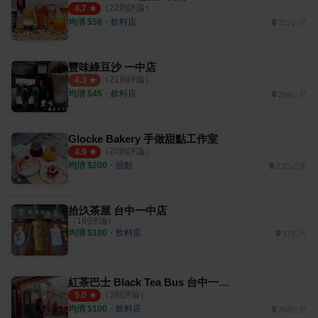
（
22
則評論）
4.7
均消 $
50
・
飲料店
357公尺
豐味綠豆沙 一中店
（
21
則評論）
4.3
均消 $
45
・
飲料店
204公尺
Glocke Bakery 手做甜點工作室
（
20
則評論）
4.9
均消 $
200
・
甜點
2.23公里
拾汣茶屋 台中一中店
（
1
則評論）
均消 $
100
・
飲料店
97公尺
紅茶巴士 Black Tea Bus 台中一中街站
（
3
則評論）
5.0
均消 $
100
・
飲料店
264公尺