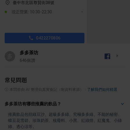
臺中市北區尊賢街38號
現正營業: 10:30-22:30
0422270806
多多茶坊
多
646
個讚
常見問題
ⓘ
本問答由 AI 整理自真實食記（附資料來源）
·
了解我們如何精選
多多茶坊有哪些推薦的飲品？
推薦飲品包括綠豆沙、超級多多綠、究極多多綠、不能的秘密、
蝶豆花雪碧、珍珠奶茶、核廢料、小黑、紅綠燈、紅魔鬼、小綠
綠、透心涼等。