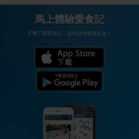
馬上體驗愛食記
手機下載愛食記，隨時隨地收藏美食！