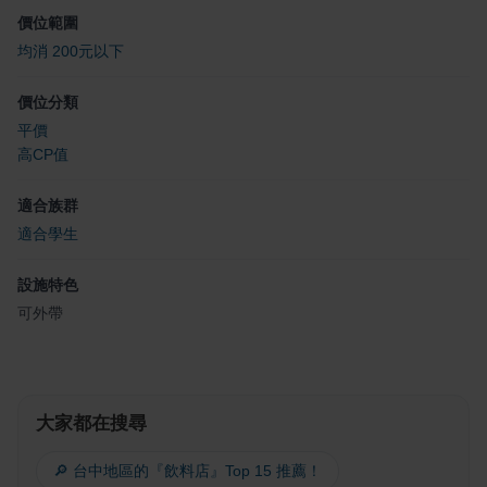
價位範圍
均消 200元以下
價位分類
平價
高CP值
適合族群
適合學生
設施特色
可外帶
大家都在搜尋
🔎 台中地區的『飲料店』Top 15 推薦！