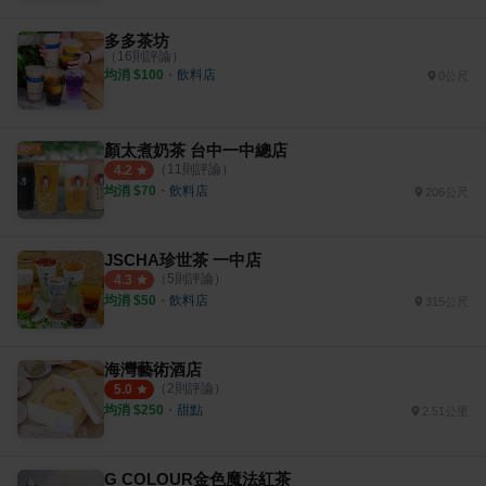
多多茶坊
（
16
則評論）
均消 $
100
・
飲料店
0公尺
顏太煮奶茶 台中一中總店
（
11
則評論）
4.2
均消 $
70
・
飲料店
206公尺
JSCHA珍世茶 一中店
（
5
則評論）
4.3
均消 $
50
・
飲料店
315公尺
海灣藝術酒店
（
2
則評論）
5.0
均消 $
250
・
甜點
2.51公里
G COLOUR金色魔法紅茶