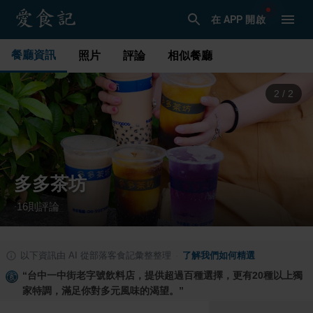
在 APP 開啟
餐廳資訊
照片
評論
相似餐廳
1
/
2
多多茶坊
16
則評論
·
以下資訊由 AI 從部落客食記彙整整理
·
了解我們如何精選
“
台中一中街老字號飲料店，提供超過百種選擇，更有20種以上獨
家特調，滿足你對多元風味的渴望。
”