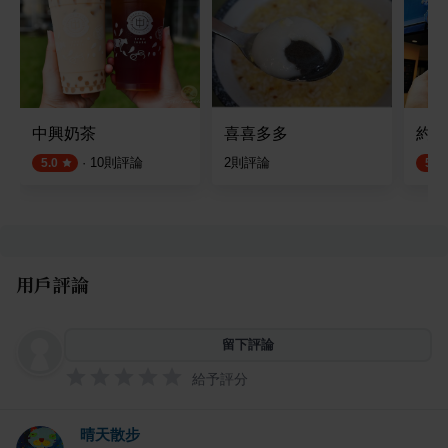
中興奶茶
喜喜多多
約翰
·
10
則評論
2
則評論
5.0
5.0
用戶評論
留下評論
給予評分
晴天散步