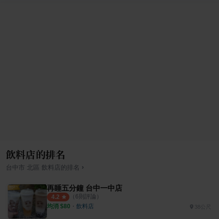
飲料店的排名
›
台中市
北區
飲料店
的排名
再睡五分鐘 台中一中店
（
6
則評論）
4.2
均消 $
80
・
飲料店
38公尺