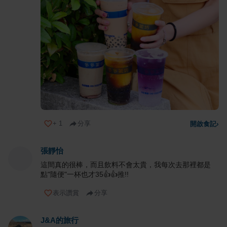
+
1
分享
開啟食記
›
張靜怡
這間真的很棒，而且飲料不會太貴，我每次去那裡都是
點"隨便"一杯也才35👍👍推!!
表示讚賞
分享
J&A的旅行