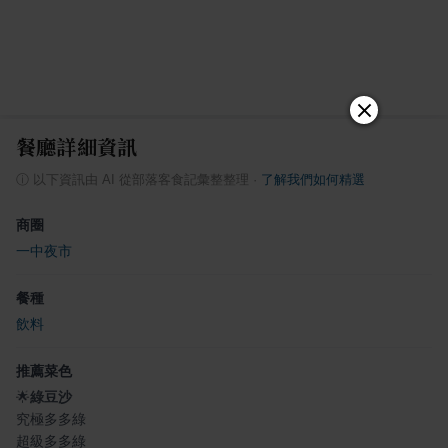
餐廳詳細資訊
ⓘ
以下資訊由 AI 從部落客食記彙整整理
·
了解我們如何精選
商圈
一中夜市
餐種
飲料
推薦菜色
🌟
綠豆沙
究極多多綠
超級多多綠