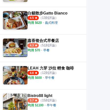
白貓散步Gatto Bianco
（
13
則評論）
4.5
均消 $
620
・
義式料理
嘉香複合式早餐店
（
51
則評論）
4.3
均消 $
70
・
早餐
LEAH 力芽 沙拉 輕食 咖啡
（
12
則評論）
4.6
均消 $
600
・
早午餐
Bistro88 light
（
15
則評論）
3.7
均消 $
1100
・
早午餐