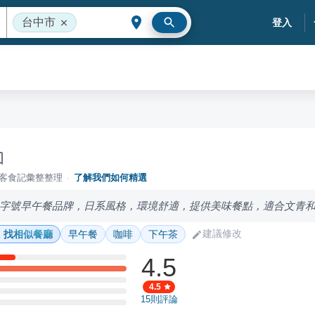
台中市
登入
落客食記彙整整理
·
了解我們如何精選
字號早午餐品牌，日系風格，環境舒適，提供美味餐點，適合文青
建議修改
找相似餐廳
早午餐
咖啡
下午茶
4.5
4.5
15
則評論