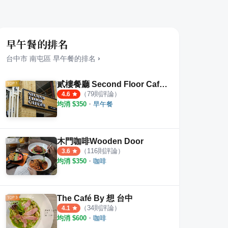
早午餐的排名
台中市
南屯區
早午餐
的排名
›
貳樓餐廳 Second Floor Cafe 公益店
（
79
則評論）
4.6
均消 $
350
・
早午餐
木門咖啡Wooden Door
（
116
則評論）
3.6
均消 $
350
・
咖啡
The Café By 想 台中
（
34
則評論）
4.1
均消 $
600
・
咖啡