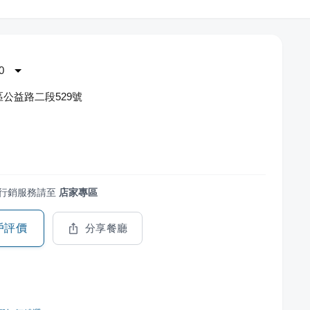
0
公益路二段529號
行銷服務請至
店家專區
戶評價
分享餐廳