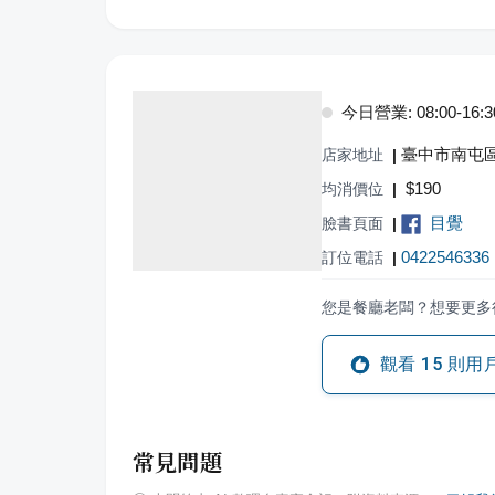
今日營業: 08:00-16:3
臺中市南屯區
店家地址
|
$
190
均消價位
|
目覺
臉書頁面
|
0422546336
訂位電話
|
您是餐廳老闆？想要更多
觀看
15
則用
常見問題