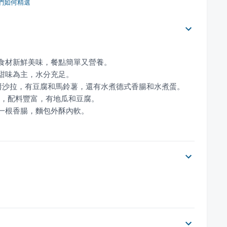
們如何精選
、一根香腸，麵包外酥內軟。