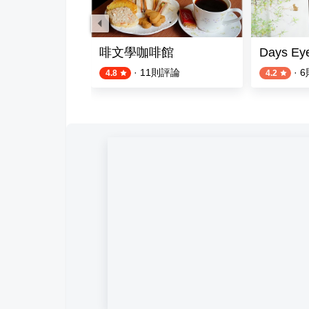
飲茶 公益店
啡文學咖啡館
Days Eye
則評論
·
11
則評論
·
6
4.8
4.2