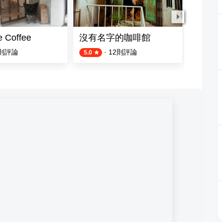
 Coffee
沒有名字的咖啡館
沐沐茶
則評論
·
12
則評論
5.0
4.8