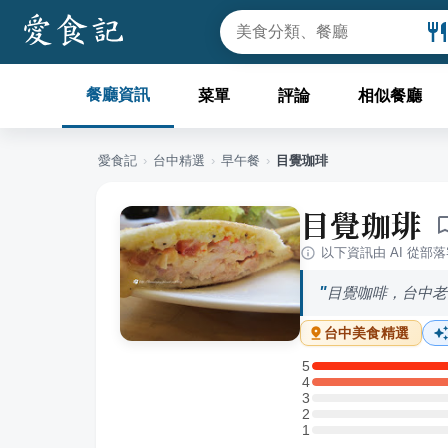
餐廳資訊
菜單
評論
相似餐廳
愛食記
›
台中
精選
›
早午餐
›
目覺珈琲
目覺珈琲
以下資訊由 AI 從部
目覺咖啡，台中老
台中
美食精選
5
5 星：1 則評論
4
4 星：2 則評論
3
3 星：0 則評論
2
2 星：0 則評論
1
1 星：0 則評論