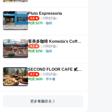
Pluto Espressoria
（
19
則評論）
旅 台中公益旗艦店
CAFE!N 硬咖啡 台中公益店
禾米
4.6
均消 $
270
・
咖啡
·
15
則評論
·
7
則評論
4.5
4.7
客美多咖啡 Komeda‘s Coffee 台中公益店
（
13
則評論）
4.3
均消 $
250
・
咖啡
SECOND FLOOR CAFE 貳樓台中秀泰文心
（
11
則評論）
4.7
均消 $
600
・
早午餐
更多餐廳排名