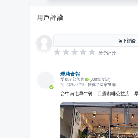
用戶評論
留下評論
給予評分
瑪莉食報
愛食記部落客
(
888
篇食記)
於
2026/02/16
推薦了這家餐廳
台中南屯早午餐｜目覺咖啡公益店：早