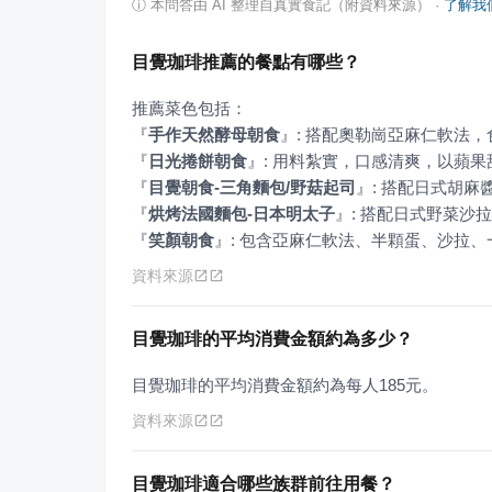
ⓘ
本問答由 AI 整理自真實食記（附資料來源）
·
了解我
目覺珈琲推薦的餐點有哪些？
『
手作天然酵母朝食
』
『
日光捲餅朝食
』
『
目覺朝食-三角麵包/野菇起司
』
『
烘烤法國麵包-日本明太子
』
『
笑顏朝食
』
: 包含亞麻仁軟法、半顆蛋、沙拉
資料來源
目覺珈琲的平均消費金額約為多少？
目覺珈琲的平均消費金額約為每人185元。
資料來源
目覺珈琲適合哪些族群前往用餐？