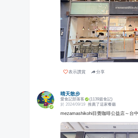
表示讚賞
分享
晴天散步
愛食記部落客
(
1139
篇食記)
於
2024/09/19
推薦了這家餐廳
mezamashikohi目覺咖啡公益店