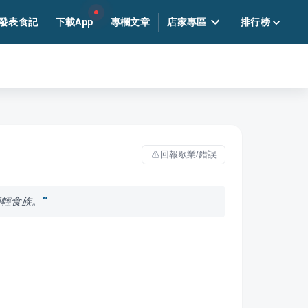
發表食記
下載App
專欄文章
店家專區
排行榜
回報歇業/錯誤
和輕食族。