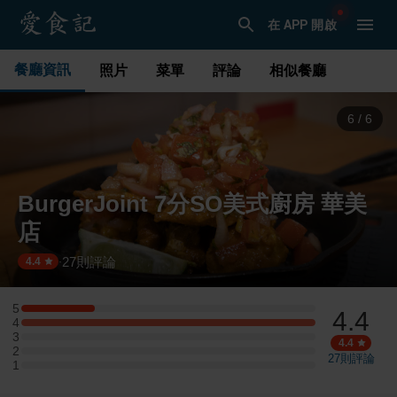
在 APP 開啟
餐廳資訊
照片
菜單
評論
相似餐廳
1
/
6
BurgerJoint 7分SO美式廚房 華美
店
27
則評論
·
4.4
5
4.4
5 星：1 則評論
4
4 星：4 則評論
3
3 星：0 則評論
4.4
2
2 星：0 則評論
27
則評論
1
1 星：0 則評論