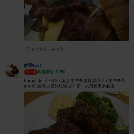
表示讚賞
分享
靜香EAT
均消價位: $
350
5.0
Burger Joint 7分So 漢堡 早午餐專賣(華美店)-早午餐都
好好吃 服務人員好親切 真的是一來還想再來的店