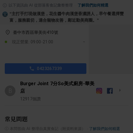
以下資訊由 AI 從部落客食記彙整整理
·
了解我們如何精選
“
主打手打現做漢堡，花生醬牛肉漢堡香濃誘人，早午餐選擇豐
富，服務親切，適合寵物友善，鄰近勤美商圈。
”
臺中市西區華美街410號
現正營業: 09:00-21:00
0423267339
Burger Joint 7分So美式廚房-華美
B
店
12917
個讚
常見問題
ⓘ
本問答由 AI 整理自真實食記（附資料來源）
·
了解我們如何精選