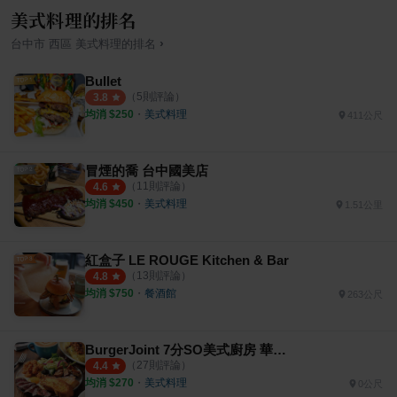
美式料理的排名
›
台中市
西區
美式料理
的排名
Bullet
（
5
則評論）
3.8
均消 $
250
・
美式料理
411公尺
冒煙的喬 台中國美店
（
11
則評論）
4.6
均消 $
450
・
美式料理
1.51公里
紅盒子 LE ROUGE Kitchen & Bar
（
13
則評論）
4.8
均消 $
750
・
餐酒館
263公尺
BurgerJoint 7分SO美式廚房 華美店
（
27
則評論）
4.4
均消 $
270
・
美式料理
0公尺