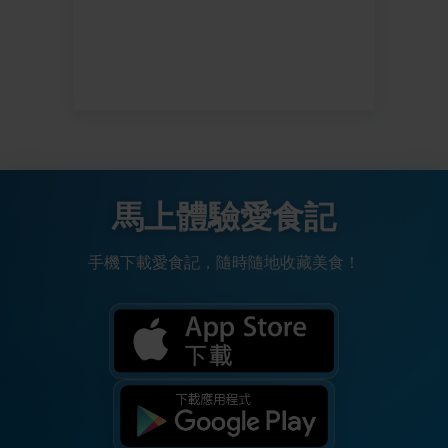
馬上體驗愛食記
手機下載愛食記，隨時隨地收藏美食！