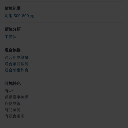
價位範圍
均消 500-800 元
價位分類
中價位
適合族群
適合朋友聚餐
適合家庭聚餐
適合情侶約會
設施特色
有wifi
運動賽事轉播
寵物友善
有兒童餐
有蔬食選項