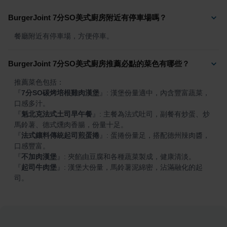
BurgerJoint 7分SO美式廚房附近有停車場嗎？
餐廳附近有停車場，方便停車。
BurgerJoint 7分SO美式廚房推薦必點的菜色有哪些？
『
7分SO碳烤培根雞肉漢堡
』
: 漢堡份量適中，內含豐富蔬菜，
『
魁北克法式土司早午餐
』
: 主餐為法式吐司，副餐有炒蛋、炒
『
法式鑲料傳統起司煎蛋捲
』
: 蛋捲份量足，搭配德州辣肉醬，
『
不加肉漢堡
』
『
起司牛肉堡
』
: 漢堡大份量，馬鈴薯泥綿密，沾滿融化的起
司。