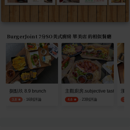
BurgerJoint 7分SO美式廚房 華美店 的相似餐廳
捌點玖 8.9 brunch
主觀廚房.subjective taste
漢來
·
16
則評論
·
23
則評論
3.8
4.6
3.9