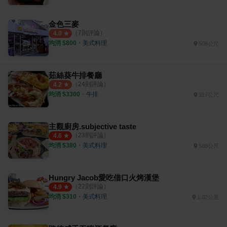
金色三麥
（
7
則評論）
4.0
均消 $
800
・
美式料理
508公尺
茹絲葵牛排餐廳
（
24
則評論）
4.2
均消 $
3300
・
牛排
317公尺
主觀廚房.subjective taste
（
23
則評論）
4.6
均消 $
380
・
美式料理
588公尺
Hungry Jacob愛吃借口火烤漢堡
（
22
則評論）
4.9
均消 $
310
・
美式料理
1.02公里