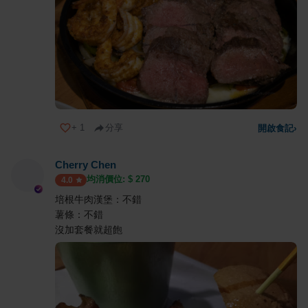
+
1
分享
開啟食記
›
Cherry Chen
均消價位: $
270
4.0
培根牛肉漢堡：不錯
薯條：不錯
沒加套餐就超飽