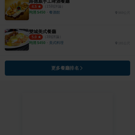
路德威手工啤酒餐廳
（
15
則評論）
4.5
均消 $
450
・
餐酒館
969公尺
雙城美式餐廳
（
3
則評論）
5.0
均消 $
450
・
美式料理
181公尺
更多餐廳排名