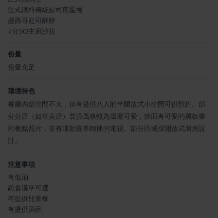
法式鑲料傳統起司煎蛋捲
墨西哥起司酥餅
7分SO主廚沙拉
份量
份量充足
環境特色
餐廳內部空間不大，但有提供八人的半開放式小空間可供預約。部
分分店（如華美店）裝潢風格較為溫馨可愛，牆面有可愛的黑板畫
和餐點照片，並有運動賽事轉播的電視。部分區域採開放式廚房設
計。
注意事項
有低消
蔬食漢堡可選
有提供兒童餐
有提供酒品