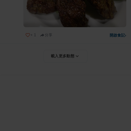
+
1
分享
開啟食記
›
載入更多動態