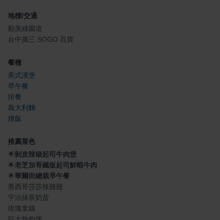
地標/交通
勤美綠園道
台中廣三 SOGO 百貨
餐種
美式漢堡
早午餐
排餐
義大利麵
燉飯
推薦菜色
🌟
剝皮辣椒起司牛肉堡
🌟
老芝加哥鐵板起司鮮蝦牛肉
🌟
華爾街總裁早午餐
墨西哥莎莎辣雞翅
宇治抹茶奶昔
玫瑰拿鐵
巨大熱狗堡