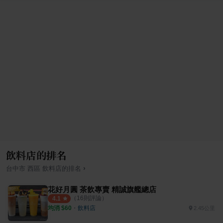
飲料店的排名
›
台中市
西區
飲料店
的排名
花好月圓 茶飲專賣 精誠旗艦總店
（
16
則評論）
4.1
均消 $
60
・
飲料店
2.45公里