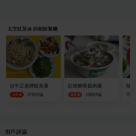
太空紅茶冰 的相似餐廳
台中正老牌魷魚羹
紅樹腳香菇肉羹
味香
·
27
則評論
·
10
則評論
7
則
4.5
4.0
用戶評論