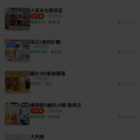
大茗本位製茶堂
（
6
則評論）
4.7
均消 $
70
・
飲料店
1.32公里
得正#美村計劃
（
2
則評論）
均消 $
100
・
飲料店
1.46公里
審計368新創聚落
（
1
則評論）
飲料店
・
甜點
1.15公里
優握握X酸奶大獅 勤美店
（
9
則評論）
4.4
均消 $
60
・
飲料店
1.61公里
大判燒