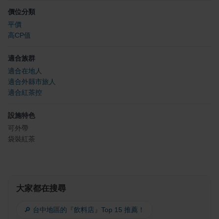
價位分類
平價
高CP值
適合族群
適合在地人
適合外縣市旅人
適合紅茶控
設施特色
可外帶
袋裝紅茶
大家都在搜尋
🔎 台中地區的『飲料店』Top 15 推薦！