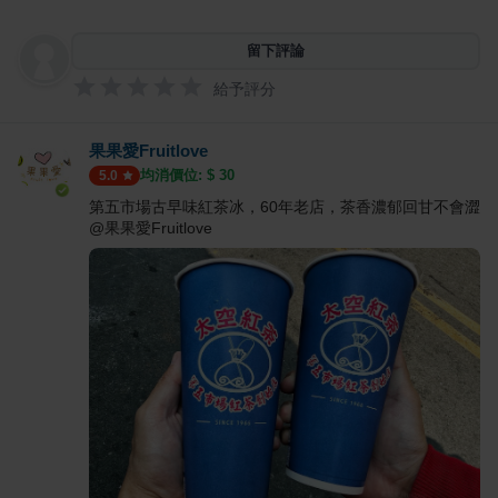
留下評論
給予評分
果果愛Fruitlove
均消價位: $
30
5.0
第五市場古早味紅茶冰，60年老店，茶香濃郁回甘不會澀
@果果愛Fruitlove