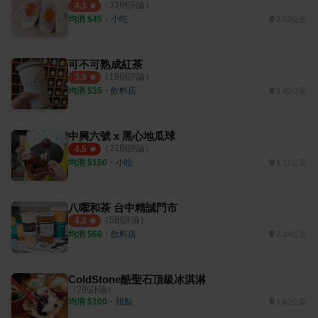
（
33
則評論）
4.1
均消 $
45
・
小吃
2.02公里
可不可熟成紅茶
（
19
則評論）
3.9
均消 $
35
・
飲料店
1.49公里
中興六號 x 黑心地瓜球
（
22
則評論）
4.5
均消 $
150
・
小吃
1.11公里
八曜和茶 台中精誠門市
（
5
則評論）
4.2
均消 $
60
・
飲料店
2.44公里
ColdStone酷聖石頂級冰淇淋
（
2
則評論）
均消 $
100
・
甜點
1.62公里