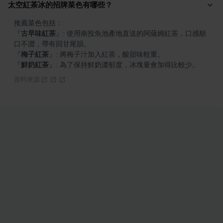
太空紅茶冰的招牌菜色有哪些？
『
古早味紅茶
』
: 使用南投魚池產地直送的阿薩姆紅茶，口感順
『
梅子紅茶
』
『
鮮奶紅茶
』
: 為了保持鮮奶濃郁度，冰塊量會加得比較少。
資料來源