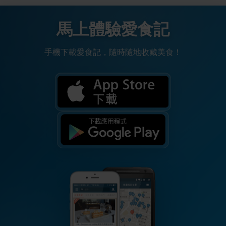
馬上體驗愛食記
手機下載愛食記，隨時隨地收藏美食！