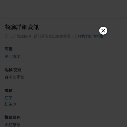
餐廳詳細資訊
ⓘ
以下資訊由 AI 從部落客食記彙整整理
·
了解我們如何精選
商圈
第五市場
地標/交通
台中文學館
餐種
紅茶
紅茶冰
推薦菜色
🌟
紅茶冰