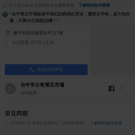
以下資訊由 AI 從部落客食記彙整整理
·
了解我們如何精選
“
台中第五市場超過半世紀的經典紅茶冰，濃郁古早味，超大包份
量，只要20元就能品嚐！
”
臺中市西區樂群街41之1號
今日營業: 07:20-13:30
0422729472
台中市公有第五市場
台
423
個讚
常見問題
ⓘ
本問答由 AI 整理自真實食記（附資料來源）
·
了解我們如何精選