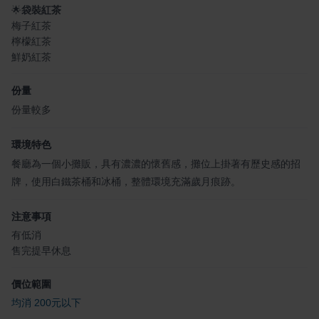
🌟
袋裝紅茶
梅子紅茶
檸檬紅茶
鮮奶紅茶
份量
份量較多
環境特色
餐廳為一個小攤販，具有濃濃的懷舊感，攤位上掛著有歷史感的招
牌，使用白鐵茶桶和冰桶，整體環境充滿歲月痕跡。
注意事項
有低消
售完提早休息
價位範圍
均消 200元以下