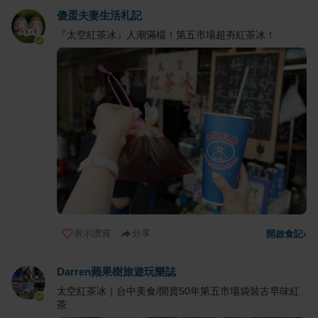
傻蛋夫妻生活札記
『太空紅茶冰』人潮滿檔！第五市場超夯紅茶冰！
表示讚賞
分享
開啟食記
›
Darren蘋果樹旅遊玩樂誌
太空紅茶冰｜台中美食/開賣50年第五市場袋裝古早味紅
茶