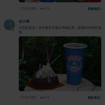
表示讚賞
分享
開啟食記
›
金大佛
太空紅茶冰｜台中第五市場古早味紅茶，超過50年的好滋
味
表示讚賞
分享
開啟食記
›