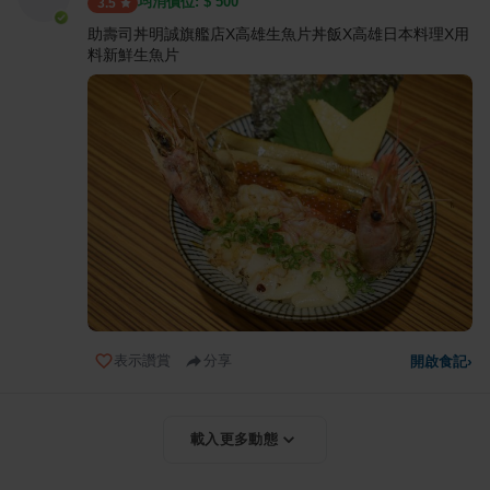
均消價位: $
500
3.5
助壽司丼明誠旗艦店X高雄生魚片丼飯X高雄日本料理X用
料新鮮生魚片
表示讚賞
分享
開啟食記
›
載入更多動態