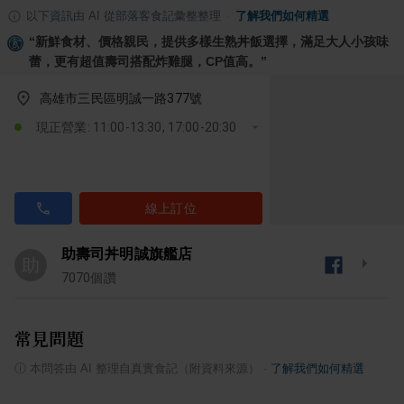
以下資訊由 AI 從部落客食記彙整整理
·
了解我們如何精選
“
新鮮食材、價格親民，提供多樣生熟丼飯選擇，滿足大人小孩味
蕾，更有超值壽司搭配炸雞腿，CP值高。
”
高雄市三民區明誠一路377號
現正營業: 11:00-13:30, 17:00-20:30
線上訂位
助壽司丼明誠旗艦店
助
7070
個讚
常見問題
ⓘ
本問答由 AI 整理自真實食記（附資料來源）
·
了解我們如何精選