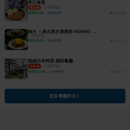
丼口食堂
（
29
則評論）
4.1
均消 $
160
・
日本料理
1.16公里
挽火 ｜炭火焼き漢堡排 HONOO HANBAGU｜高雄澄清店
（
3
則評論）
均消 $
630
・
日本料理
2.94公里
高雄日本料理-酒田餐廳
（
14
則評論）
4.5
均消 $
1700
・
日本料理
398公尺
更多餐廳排名