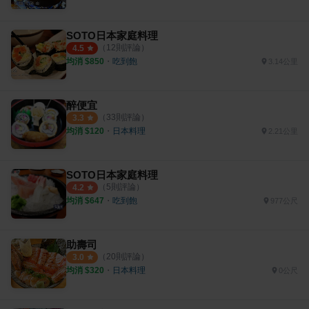
SOTO日本家庭料理
（
12
則評論）
4.5
均消 $
850
・
吃到飽
3.14公里
醉便宜
（
33
則評論）
3.3
均消 $
120
・
日本料理
2.21公里
SOTO日本家庭料理
（
5
則評論）
4.2
均消 $
647
・
吃到飽
977公尺
助壽司
（
20
則評論）
3.0
均消 $
320
・
日本料理
0公尺