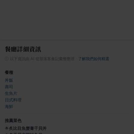
餐廳詳細資訊
ⓘ
以下資訊由 AI 從部落客食記彙整整理
·
了解我們如何精選
餐種
丼飯
壽司
生魚片
日式料理
海鮮
推薦菜色
🌟
炙比目魚蟹膏干貝丼