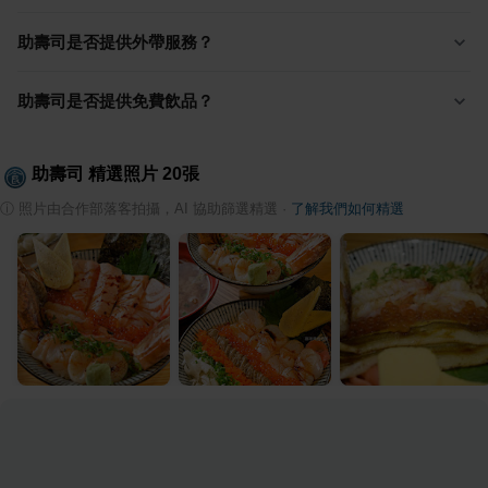
助壽司是否提供外帶服務？
助壽司是否提供免費飲品？
助壽司
精選照片
20
張
ⓘ
照片由合作部落客拍攝，AI 協助篩選精選
·
了解我們如何精選