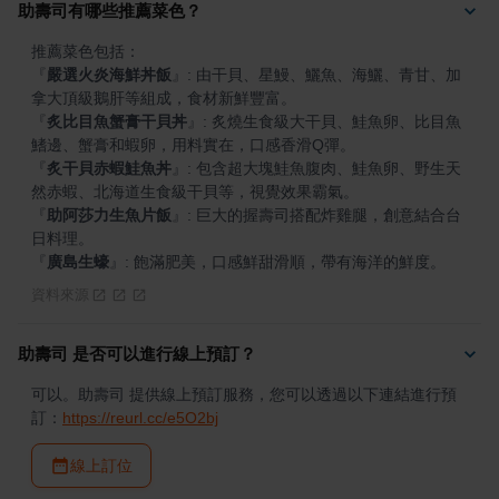
助壽司有哪些推薦菜色？
『
嚴選火炎海鮮丼飯
』
: 由干貝、星鰻、鱺魚、海鱺、青甘、加
『
炙比目魚蟹膏干貝丼
』
: 炙燒生食級大干貝、鮭魚卵、比目魚
『
炙干貝赤蝦鮭魚丼
』
: 包含超大塊鮭魚腹肉、鮭魚卵、野生天
『
助阿莎力生魚片飯
』
: 巨大的握壽司搭配炸雞腿，創意結合台
『
廣島生蠔
』
: 飽滿肥美，口感鮮甜滑順，帶有海洋的鮮度。
資料來源
助壽司 是否可以進行線上預訂？
可以。助壽司 提供線上預訂服務，您可以透過以下連結進行預
訂：
https://reurl.cc/e5O2bj
線上訂位