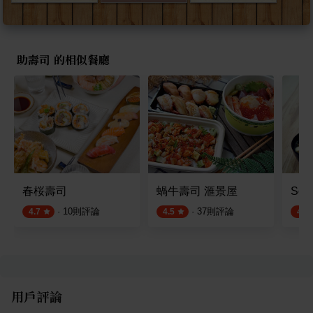
助壽司 的相似餐廳
春桜壽司
蝸牛壽司 滙景屋
So
·
10
則評論
·
37
則評論
4.7
4.5
4.8
用戶評論