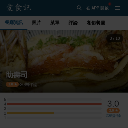
在 APP 開啟
餐廳資訊
照片
菜單
評論
相似餐廳
4
/
10
助壽司
20
則評論
·
3.0
5
3.0
5 星：0 則評論
4
4 星：2 則評論
3
3 星：0 則評論
3.0
2
2 星：1 則評論
20
則評論
1
1 星：0 則評論