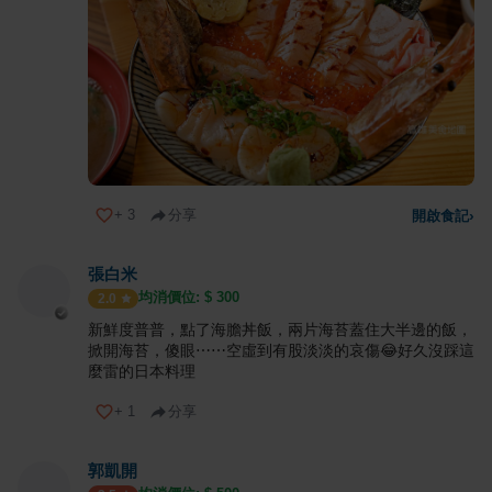
+
3
分享
開啟食記
›
張白米
均消價位: $
300
2.0
新鮮度普普，點了海膽丼飯，兩片海苔蓋住大半邊的飯，
掀開海苔，傻眼⋯⋯空虛到有股淡淡的哀傷😂好久沒踩這
麼雷的日本料理
+
1
分享
郭凱開