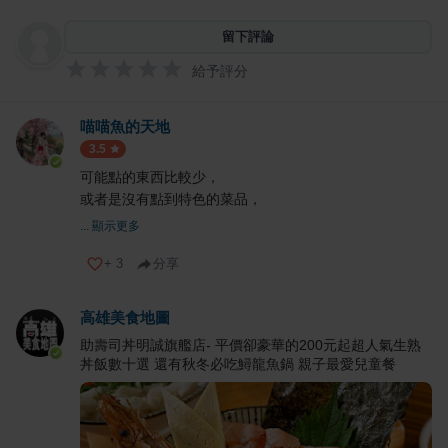
留下評論
給予評分
喵喵魚的天地
3.5
可能點的東西比較少，
或者是沒有點到特色的菜品，
... 顯示更多
+
3
分享
高雄美食地圖
助壽司丼明誠旗艦店- 平價卻豪華的200元起超人氣生熟
丼飯數十選 還有秋冬必吃鱘龍魚鍋 親子最愛兒童餐