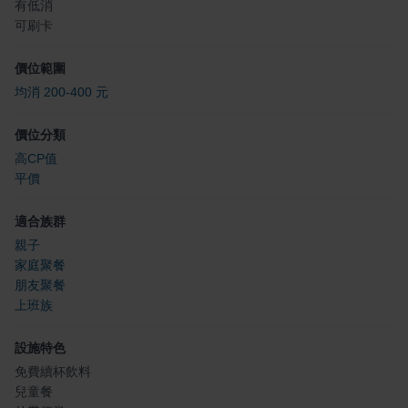
有低消
可刷卡
價位範圍
均消 200-400 元
價位分類
高CP值
平價
適合族群
親子
家庭聚餐
朋友聚餐
上班族
設施特色
免費續杯飲料
兒童餐