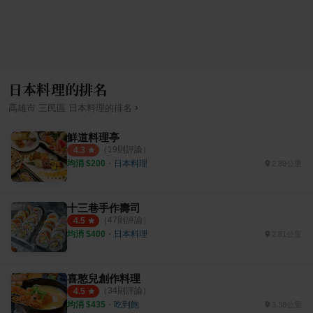
日本料理的排名
›
高雄市
三民區
日本料理
的排名
鮮道料理亭
（
19
則評論）
4.3
均消 $
200
・
日本料理
2.89公里
十三巷手作壽司
（
47
則評論）
4.5
均消 $
400
・
日本料理
2.81公里
喜憨兒創作料理
（
34
則評論）
4.5
均消 $
435
・
吃到飽
3.38公里