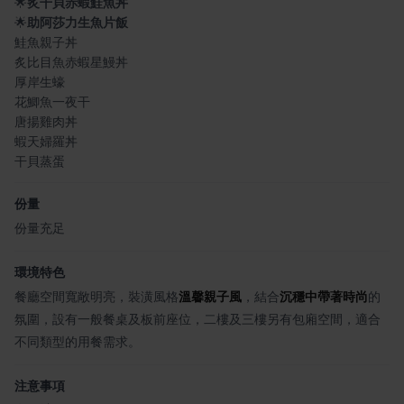
🌟
炙干貝赤蝦鮭魚丼
🌟
助阿莎力生魚片飯
鮭魚親子丼
炙比目魚赤蝦星鰻丼
厚岸生蠔
花鯽魚一夜干
唐揚雞肉丼
蝦天婦羅丼
干貝蒸蛋
份量
份量充足
環境特色
餐廳空間寬敞明亮，裝潢風格
溫馨親子風
，結合
沉穩中帶著時尚
的
氛圍，設有一般餐桌及板前座位，二樓及三樓另有包廂空間，適合
不同類型的用餐需求。
注意事項