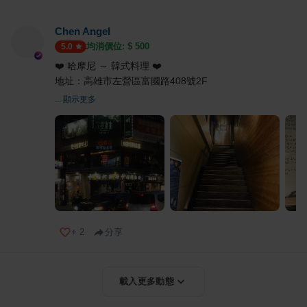
Chen Angel
均消價位: $
500
5.0
❤️ 哈摩尼 ～ 韓式料理 ❤️
地址：高雄市左營區富國路408號2F
... 顯示更多
+
2
分享
載入更多動態