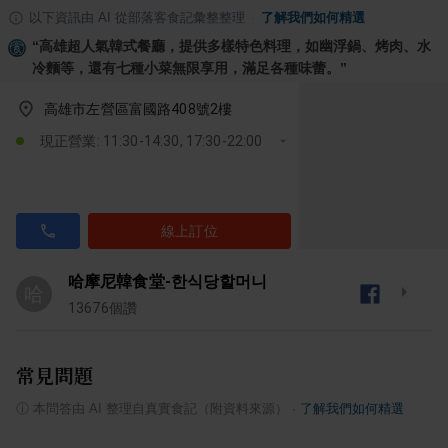
以下資訊由 AI 從部落客食記彙整整理
·
了解我們如何精選
“
高雄超人氣韓式餐廳，提供多樣特色料理，如幽浮鍋、烤肉、水
冷麵等，還有七種小菜無限享用，滿足各種味蕾。
”
高雄市左營區富國路408號2樓
現正營業: 11:30-14:30, 17:30-22:00
線上訂位
哈摩尼韓食堂-한식당할머니
哈
13676
個讚
常見問題
ⓘ
本問答由 AI 整理自真實食記（附資料來源）
·
了解我們如何精選