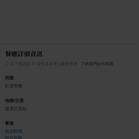
餐廳詳細資訊
ⓘ
以下資訊由 AI 從部落客食記彙整整理
·
了解我們如何精選
商圈
巨蛋商圈
地標/交通
捷運巨蛋站
餐種
韓式料理
韓式炸雞