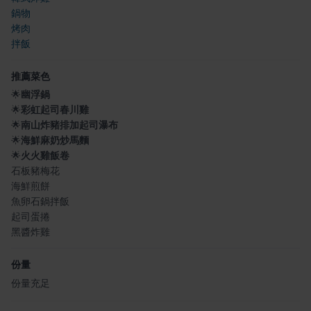
鍋物
烤肉
拌飯
推薦菜色
🌟
幽浮鍋
🌟
彩虹起司春川雞
🌟
南山炸豬排加起司瀑布
🌟
海鮮麻奶炒馬麵
🌟
火火雞飯卷
石板豬梅花
海鮮煎餅
魚卵石鍋拌飯
起司蛋捲
黑醬炸雞
份量
份量充足