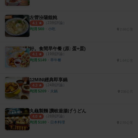
左營汾陽餛飩
（
23
則評論）
4.1
均消 $
60
・
小吃
2.66公里
好。食間早午餐 (原: 蛋+蛋)
（
19
則評論）
4.1
均消 $
149
・
早午餐
1.64公里
12MINI經典即享鍋
（
24
則評論）
4.3
均消 $
209
・
火鍋
236公尺
丸龜製麵 讚岐釜揚げうどん
（
28
則評論）
4.0
均消 $
180
・
日本料理
2.55公里