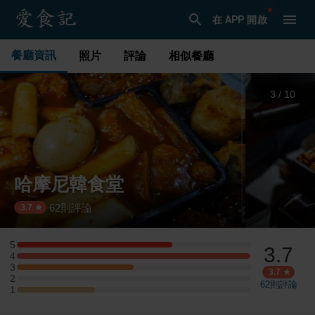
在 APP 開啟
餐廳資訊
照片
評論
相似餐廳
3
/
10
哈摩尼韓食堂
62
則評論
·
3.7
5
3.7
5 星：4 則評論
4
4 星：6 則評論
3
3 星：3 則評論
3.7
2
2 星：0 則評論
62
則評論
1
1 星：2 則評論