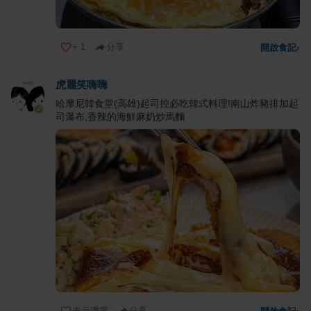
+
1
分享
開啟食記
›
虎麗笑嗨嗨
哈摩尼韓食堂(高雄)起司控必吃韓式料理!南山炸豬排加起
司瀑布,香辣的海鮮麻奶炒馬麵
表示讚賞
分享