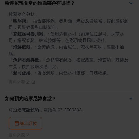
哈摩尼韓食堂的推薦菜色有哪些？
『
幽浮鍋
』
: 結合部隊鍋、春川雞、烘蛋及醬燒豬，搭配濃郁起
『
彩虹起司春川雞
』
: 使用多種起司（如摩佐拉起司、抹茶起
『
海鮮煎餅
』
: 金黃酥脆，內含蝦仁、花枝等海味，整體不油
『
魚卵石鍋拌飯
』
: 魚卵帶有鹹香，搭配蔬菜、海苔絲、辣醬及
『
起司蛋捲
』
: 蛋香滑順，內餡起司濃郁，口感軟嫩。
資料來源
如何預約哈摩尼韓食堂？
可透過
電話預約
，電話為 07-5569333。
線上訂位
資料來源