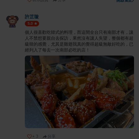
開啟食記
›
許芷璇
5.0
個人很喜歡吃韓式的料理，而這間全台只有南部才有，讓
人不禁想要親自去探訪，果然沒有讓人失望，整個都有超
級韓的感覺，尤其是雞翅我真的覺得超級無敵好吃的，已
經列入了每去一次南部必吃的店！
+
3
分享