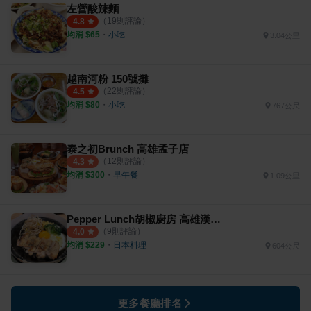
左營酸辣麵
（
19
則評論）
4.8
均消 $
65
・
小吃
3.04公里
越南河粉 150號攤
（
22
則評論）
4.5
均消 $
80
・
小吃
767公尺
泰之初Brunch 高雄孟子店
（
12
則評論）
4.3
均消 $
300
・
早午餐
1.09公里
Pepper Lunch胡椒廚房 高雄漢巨店
（
9
則評論）
4.0
均消 $
229
・
日本料理
604公尺
更多餐廳排名