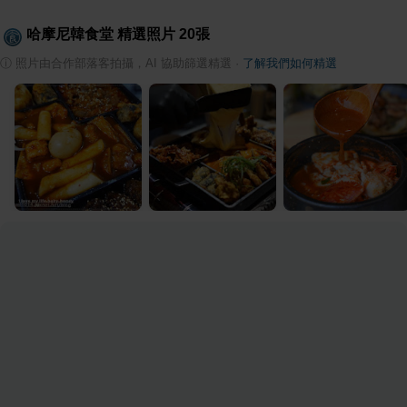
哈摩尼韓食堂
精選照片
20
張
ⓘ
照片由合作部落客拍攝，AI 協助篩選精選
·
了解我們如何精選