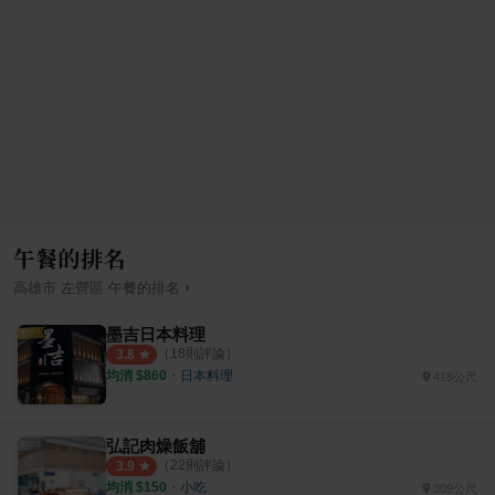
午餐的排名
›
高雄市
左營區
午餐
的排名
墨吉日本料理
（
18
則評論）
3.8
均消 $
860
・
日本料理
418公尺
弘記肉燥飯舖
（
22
則評論）
3.9
均消 $
150
・
小吃
309公尺