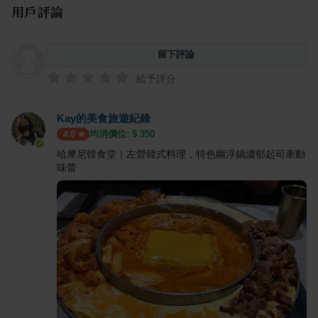
用戶評論
留下評論
給予評分
Kay的美食旅遊紀錄
均消價位: $
350
4.0
哈摩尼韓食堂｜左營韓式料理，特色幽浮鍋濃郁起司牽動
味蕾