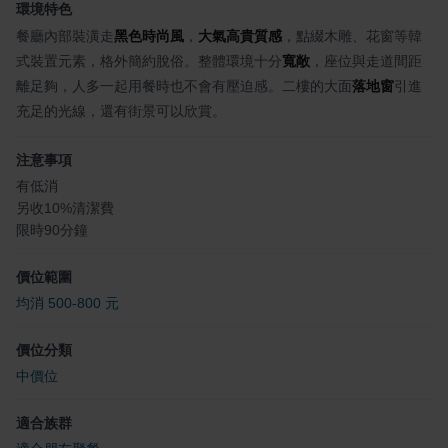
環境特色
餐廳內部裝潢走
黑色時尚風
，
大氣高貴質感
，點綴木雕、花窗等韓
式裝置元素，格外簡約脫俗。整體環境十分
寬敞
，座位與走道間距
離足夠，人多一起用餐時也不會有壓迫感。二樓的大面
落地窗
引進
充足的光線，還有街景可以欣賞。
注意事項
有低消
另收10%清潔費
限時90分鐘
價位範圍
均消 500-800 元
價位分類
中價位
適合族群