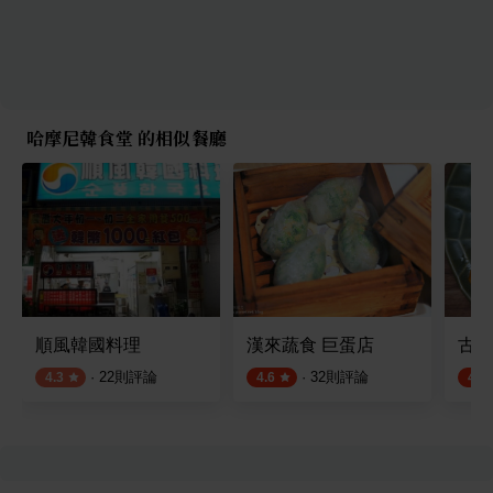
哈摩尼韓食堂 的相似餐廳
順風韓國料理
漢來蔬食 巨蛋店
古家
·
22
則評論
·
32
則評論
4.3
4.6
4.8