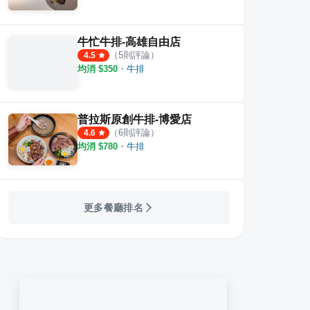
牛忙牛排-高雄自由店
（
5
則評論）
4.5
均消 $
350
・
牛排
普拉斯原創牛排-博愛店
（
6
則評論）
4.6
均消 $
780
・
牛排
更多餐廳排名