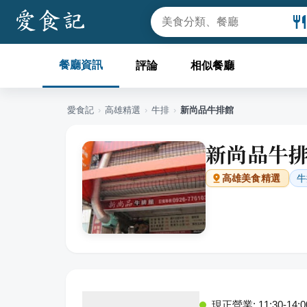
餐廳資訊
評論
相似餐廳
愛食記
›
高雄
精選
›
牛排
›
新尚品牛排館
新尚品牛
牛
高雄
美食精選
現正營業: 11:30-14:00,