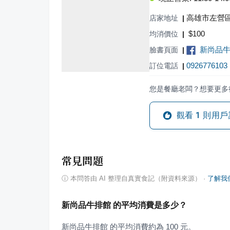
高雄市左營區
店家地址
|
$
100
均消價位
|
新尚品牛
臉書頁面
|
0926776103
訂位電話
|
您是餐廳老闆？想要更多
觀看
1
則用戶
常見問題
ⓘ
本問答由 AI 整理自真實食記（附資料來源）
·
了解我
新尚品牛排館 的平均消費是多少？
新尚品牛排館 的平均消費約為 100 元。