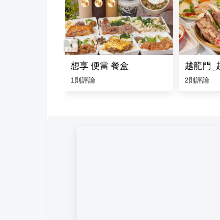
麵食崇德店
想享 便當 餐盒
越龍門_
1
則評論
2
則評論