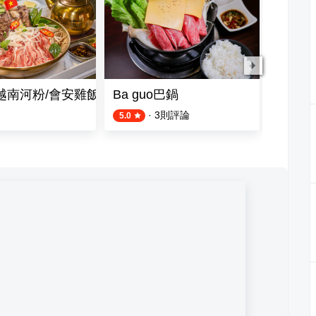
越南河粉/會安雞飯(左營店)
Ba guo巴鍋
宗宗來
·
3
則評論
2
則評論
5.0