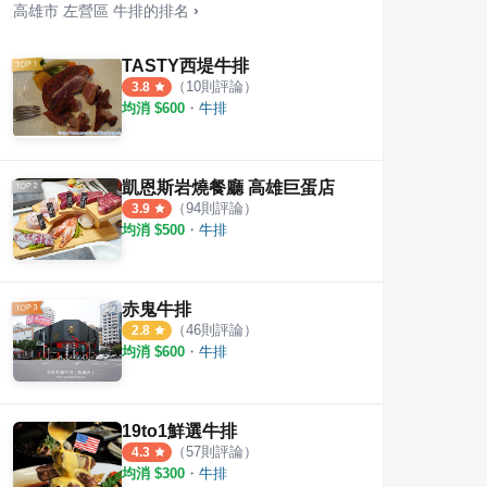
高雄市
左營區
牛排
的排名
›
TASTY西堤牛排
（
10
則評論）
3.8
均消 $
600
・
牛排
快炒店
92度半咖啡（崇德號）
早安
2
則評論
5.0
凱恩斯岩燒餐廳 高雄巨蛋店
（
94
則評論）
3.9
均消 $
500
・
牛排
赤鬼牛排
（
46
則評論）
2.8
均消 $
600
・
牛排
19to1鮮選牛排
（
57
則評論）
4.3
均消 $
300
・
牛排