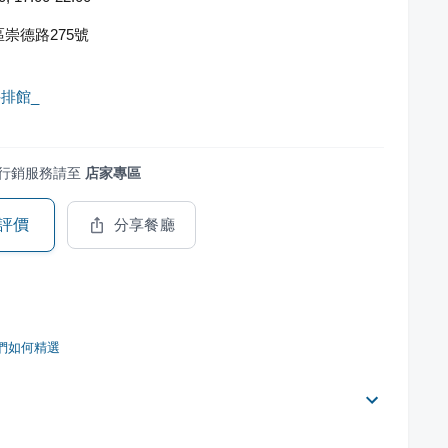
崇德路275號
排館_
行銷服務請至
店家專區
評價
分享餐廳
們如何精選