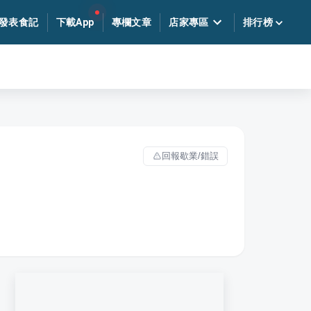
發表食記
下載App
專欄文章
店家專區
排行榜
回報歇業/錯誤