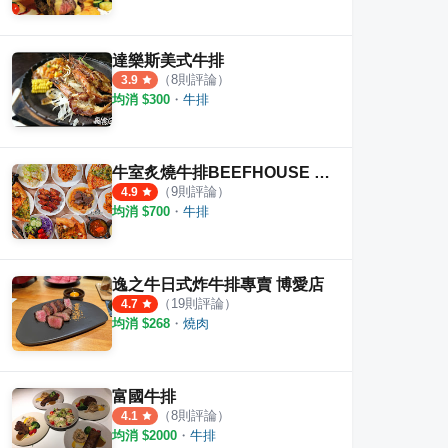
達樂斯美式牛排
（
8
則評論）
3.9
均消 $
300
・
牛排
牛室炙燒牛排BEEFHOUSE 高雄自由店
（
9
則評論）
4.9
均消 $
700
・
牛排
逸之牛日式炸牛排專賣 博愛店
（
19
則評論）
4.7
均消 $
268
・
燒肉
富國牛排
（
8
則評論）
4.1
均消 $
2000
・
牛排