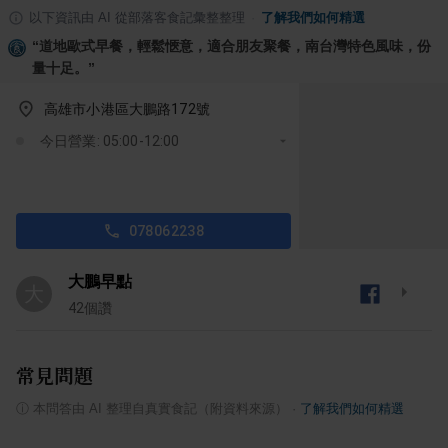
以下資訊由 AI 從部落客食記彙整整理
·
了解我們如何精選
“
道地歐式早餐，輕鬆愜意，適合朋友聚餐，南台灣特色風味，份
量十足。
”
高雄市小港區大鵬路172號
今日營業: 05:00-12:00
078062238
大鵬早點
大
42
個讚
常見問題
ⓘ
本問答由 AI 整理自真實食記（附資料來源）
·
了解我們如何精選