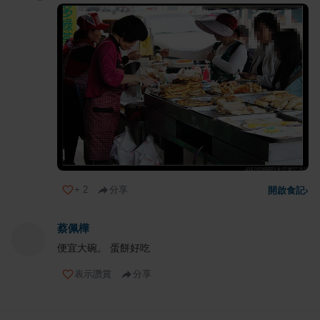
+
2
分享
開啟食記
›
蔡佩樺
便宜大碗。 蛋餅好吃
表示讚賞
分享