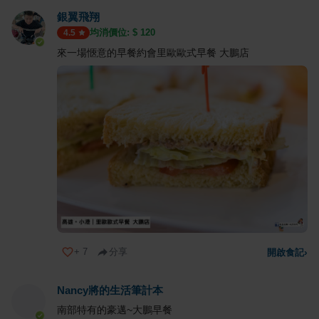
銀翼飛翔
均消價位: $
120
4.5
來一場愜意的早餐約會里歐歐式早餐 大鵬店
+
7
分享
開啟食記
›
Nancy將的生活筆計本
南部特有的豪邁~大鵬早餐