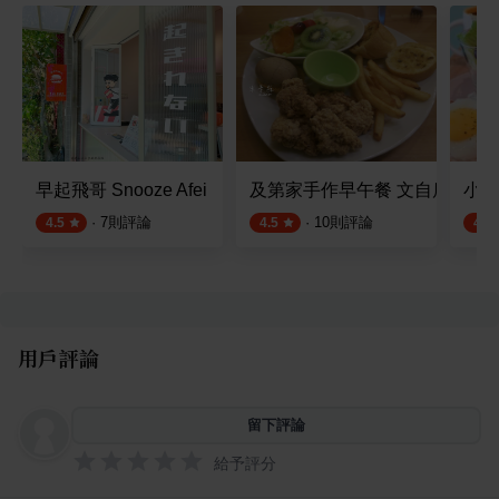
早起飛哥 Snooze Afei
及第家手作早午餐 文自店
小禾
·
7
則評論
·
10
則評論
4.5
4.5
4.5
用戶評論
留下評論
給予評分