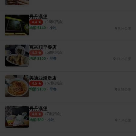
丹丹漢堡
（
18
則評論）
4.4
均消 $
140
・
小吃
9.67公里
寬來順早餐店
（
58
則評論）
4.3
均消 $
100
・
早餐
13.23公里
美迪亞漢堡店
（
57
則評論）
4.5
均消 $
100
・
早餐
9.36公里
丹丹漢堡
（
7
則評論）
4.0
均消 $
80
・
小吃
7.34公里