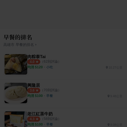
早餐的排名
›
高雄市
早餐
的排名
肉粽泰Tai
（
62
則評論）
4.0
均消 $
120
・
小吃
10.27公里
興隆居
（
70
則評論）
3.6
均消 $
100
・
早餐
9.48公里
老江紅茶牛奶
（
58
則評論）
4.3
均消 $
100
・
早餐
9.08公里