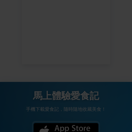
馬上體驗愛食記
手機下載愛食記，隨時隨地收藏美食！