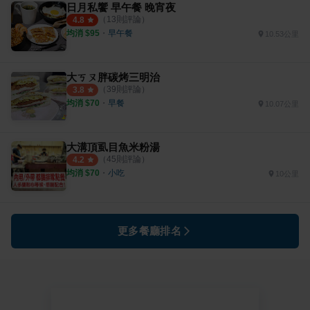
日月私饗 早午餐 晚宵夜
（
13
則評論）
4.8
均消 $
95
・
早午餐
10.53公里
大ㄎㄡ胖碳烤三明治
（
39
則評論）
3.8
均消 $
70
・
早餐
10.07公里
大溝頂虱目魚米粉湯
（
45
則評論）
4.2
均消 $
70
・
小吃
10公里
更多餐廳排名