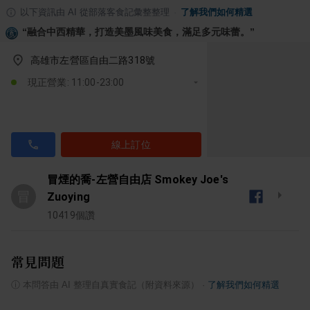
以下資訊由 AI 從部落客食記彙整整理
·
了解我們如何精選
“
融合中西精華，打造美墨風味美食，滿足多元味蕾。
”
高雄市左營區自由二路318號
現正營業: 11:00-23:00
線上訂位
冒煙的喬-左營自由店 Smokey Joe's
冒
Zuoying
10419
個讚
常見問題
ⓘ
本問答由 AI 整理自真實食記（附資料來源）
·
了解我們如何精選