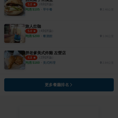
（
6
則評論）
5.0
均消 $
105
・
早午餐
2.46公里
旅人灶咖
（
4
則評論）
5.0
均消 $
200
・
餐酒館
1.06公里
胖老爹美式炸雞 左營店
（
2
則評論）
4.8
均消 $
160
・
美式料理
2.84公里
更多餐廳排名