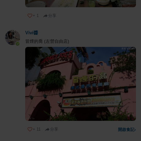
+
1
分享
Vivi醬
冒煙的喬 (左營自由店)
+
11
分享
開啟食記
›