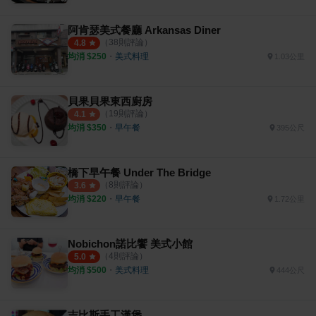
阿肯瑟美式餐廳 Arkansas Diner
（
38
則評論）
4.8
均消 $
250
・
美式料理
1.03公里
貝果貝果東西廚房
（
19
則評論）
4.1
均消 $
350
・
早午餐
395公尺
橋下早午餐 Under The Bridge
（
8
則評論）
3.6
均消 $
220
・
早午餐
1.72公里
Nobichon諾比饗 美式小館
（
4
則評論）
5.0
均消 $
500
・
美式料理
444公尺
吉比斯手工漢堡