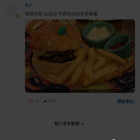
AJ
冒煙的喬 自由店 中西合併的美墨餐廳
+
1
分享
開啟食記
›
載入更多動態