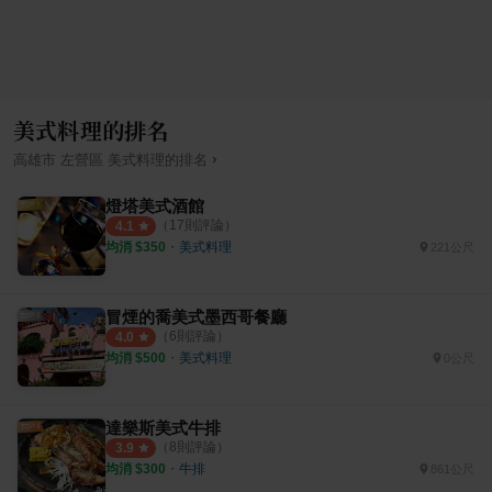
美式料理的排名
›
高雄市
左營區
美式料理
的排名
燈塔美式酒館
（
17
則評論）
4.1
均消 $
350
・
美式料理
221公尺
冒煙的喬美式墨西哥餐廳
（
6
則評論）
4.0
均消 $
500
・
美式料理
0公尺
達樂斯美式牛排
（
8
則評論）
3.9
均消 $
300
・
牛排
861公尺