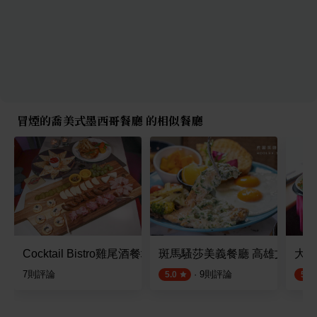
冒煙的喬美式墨西哥餐廳 的相似餐廳
Cocktail Bistro雞尾酒餐坊
斑馬騷莎美義餐廳 高雄文山店
大芳
7
則評論
·
9
則評論
5.0
5.0