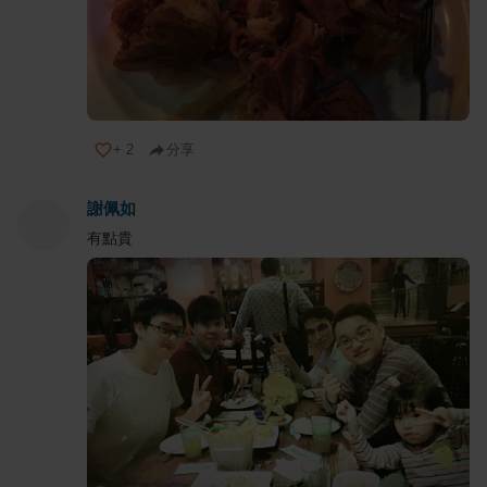
+
2
分享
謝佩如
有點貴