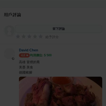
用戶評論
留下評論
給予評分
David Chen
均消價位: $
500
4.0
高雄 冒煙的喬
美墨 美食
德國豬腳