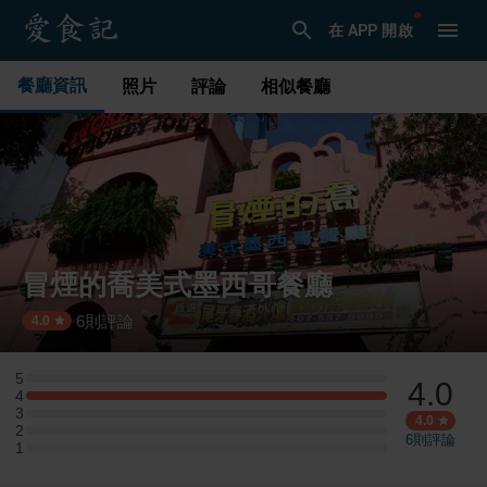
在 APP 開啟
餐廳資訊
照片
評論
相似餐廳
冒煙的喬美式墨西哥餐廳
6
則評論
·
4.0
5
4.0
5 星：0 則評論
4
4 星：1 則評論
3
3 星：0 則評論
4.0
2
2 星：0 則評論
6
則評論
1
1 星：0 則評論