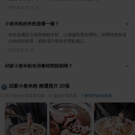
資料來源
小卷米粉的米粉是哪一種？
米粉是屬於台南那種粗米粉，口感偏紮實有嚼勁，咀嚼時會散發
出純粹的米香，吸飽湯汁後依然帶點脆口。
資料來源
邱家小卷米粉有用餐時間限制嗎？
邱家小卷米粉
精選照片
20
張
ⓘ
照片由合作部落客拍攝，AI 協助篩選精選
·
了解我們如何精選