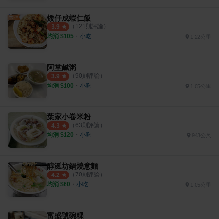
矮仔成蝦仁飯
（
121
則評論）
3.9
均消 $
105
・
小吃
1.22公里
阿堂鹹粥
（
90
則評論）
3.9
均消 $
100
・
小吃
1.05公里
葉家小卷米粉
（
63
則評論）
4.3
均消 $
120
・
小吃
943公尺
醇涎坊鍋燒意麵
（
70
則評論）
4.2
均消 $
60
・
小吃
1.05公里
富盛號碗粿