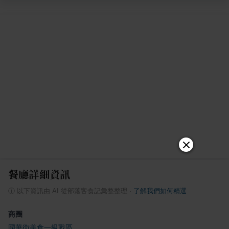
餐廳詳細資訊
ⓘ
以下資訊由 AI 從部落客食記彙整整理
·
了解我們如何精選
商圈
國華街美食一級戰區