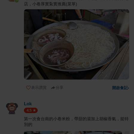
店，小卷厚實紮實推薦(菜單)
表示讚賞
分享
開啟食記
›
Lok
4.5
第一次食台南的小卷米粉，帶甜的湯加上胡椒香氣，挺特
別的