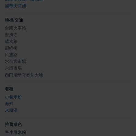
國華街商圈
地標/交通
台南火車站
普濟寺
成功路
郡緯街
民族路
水仙宮市場
永樂市場
西門淺草青春新天地
餐種
小卷米粉
海鮮
米粉湯
推薦菜色
🌟
小卷米粉