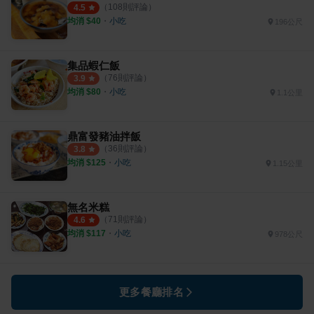
（
108
則評論）
4.5
均消 $
40
・
小吃
196公尺
集品蝦仁飯
（
76
則評論）
3.9
均消 $
80
・
小吃
1.1公里
鼎富發豬油拌飯
（
36
則評論）
3.8
均消 $
125
・
小吃
1.15公里
無名米糕
（
71
則評論）
4.6
均消 $
117
・
小吃
978公尺
更多餐廳排名