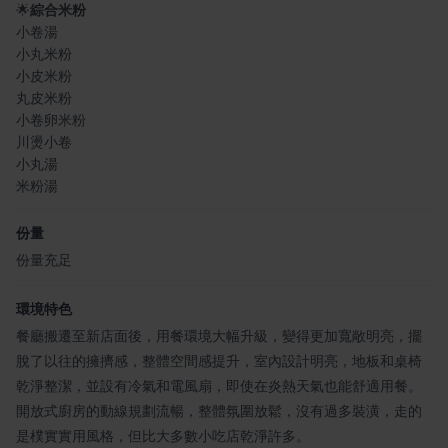
🌟
綜合米粉
小卷湯
小丸米粉
小皮米粉
丸皮米粉
小卷卵米粉
川燙小卷
小丸湯
米粉湯
份量
份量充足
環境特色
餐廳搬遷至新店面後，用餐環境大幅升級，變得更加寬敞明亮，擺
脫了以往的擁擠感，整體空間感提升，室內設計明亮，地板和桌椅
乾淨整潔，並設有冷氣和電風扇，即使在炎熱天氣也能舒適用餐。
開放式廚房的動線規劃流暢，整體氛圍放鬆，沒有過多裝潢，走的
是樸實實用風格，但比大多數小吃店乾淨許多。