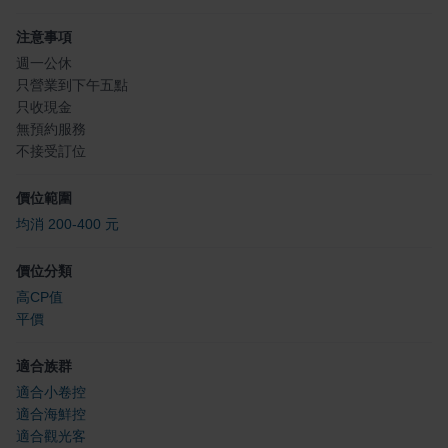
注意事項
週一公休
只營業到下午五點
只收現金
無預約服務
不接受訂位
價位範圍
均消 200-400 元
價位分類
高CP值
平價
適合族群
適合小卷控
適合海鮮控
適合觀光客