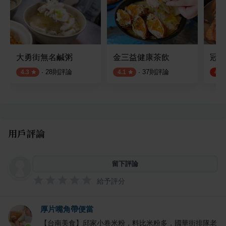
大勇街無名鹹粥
金三益健康茶飲
冠津
·
28
則評論
·
37
則評論
4.3
4.1
4.7
用戶評論
留下評論
給予評分
厚片嘴角帶便當
【台南美食】邱家小卷米粉，料比米粉多，國華街排隊老