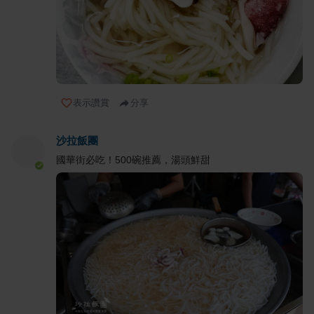
表示讚賞
分享
沙拉飯團
國華街必吃！500碗推薦，湯頭鮮甜