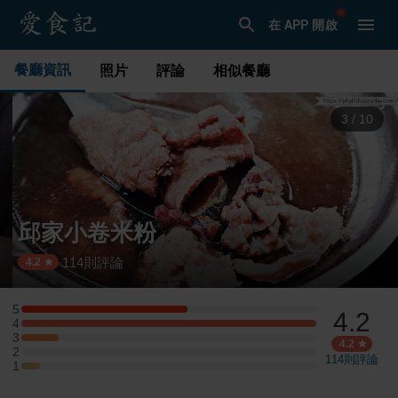
在 APP 開啟
餐廳資訊
照片
評論
相似餐廳
3
/
10
邱家小卷米粉
114
則評論
·
4.2
5
4.2
5 星：9 則評論
4
4 星：16 則評論
3
3 星：2 則評論
4.2
2
2 星：0 則評論
114
則評論
1
1 星：1 則評論