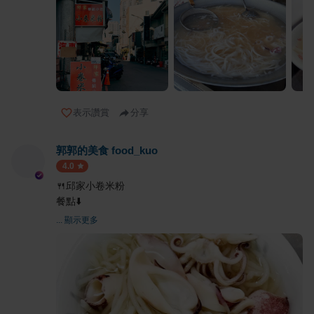
表示讚賞
分享
郭郭的美食 food_kuo
4.0
🍴邱家小卷米粉
餐點⬇️
... 顯示更多