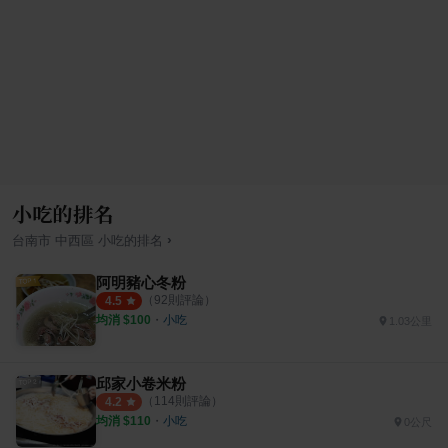
小吃的排名
›
台南市
中西區
小吃
的排名
阿明豬心冬粉
（
92
則評論）
4.5
均消 $
100
・
小吃
1.03公里
邱家小卷米粉
（
114
則評論）
4.2
均消 $
110
・
小吃
0公尺