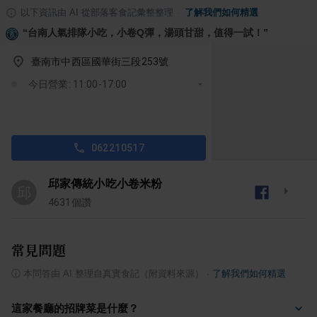
以下資訊由 AI 從部落客食記彙整整理
·
了解我們如何精選
“
台南人氣排隊小吃，小卷Q彈，湯頭甘甜，值得一試！
”
臺南市中西區國華街三段253號
今日營業: 11:00-17:00
062210517
邱家傳統小吃小卷米粉
邱
4631
個讚
常見問題
ⓘ
本問答由 AI 整理自真實食記（附資料來源）
·
了解我們如何精選
這家餐廳的招牌菜是什麼？