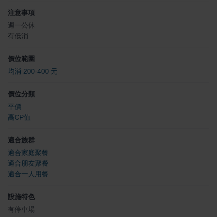
注意事項
週一公休
有低消
價位範圍
均消 200-400 元
價位分類
平價
高CP值
適合族群
適合家庭聚餐
適合朋友聚餐
適合一人用餐
設施特色
有停車場