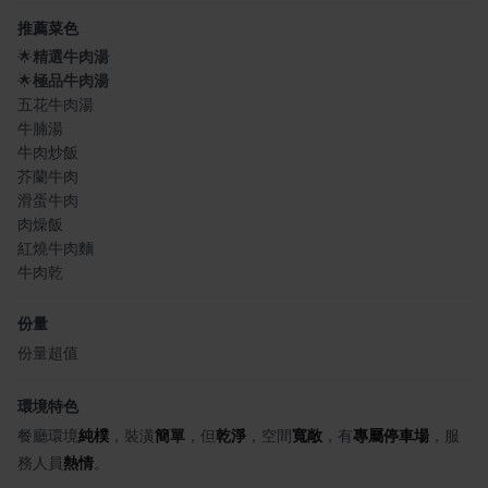
推薦菜色
🌟
精選牛肉湯
🌟
極品牛肉湯
五花牛肉湯
牛腩湯
牛肉炒飯
芥蘭牛肉
滑蛋牛肉
肉燥飯
紅燒牛肉麵
牛肉乾
份量
份量超值
環境特色
餐廳環境
純樸
，裝潢
簡單
，但
乾淨
，空間
寬敞
，有
專屬停車場
，服
務人員
熱情
。