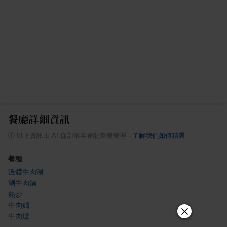
餐廳詳細資訊
ⓘ
以下資訊由 AI 從部落客食記彙整整理
·
了解我們如何精選
餐種
溫體牛肉湯
涮牛肉鍋
熱炒
牛肉麵
牛肉爐