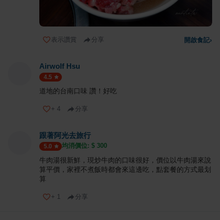
表示讚賞
分享
開啟食記
›
Airwolf Hsu
4.5
道地的台南口味 讚！好吃
+
4
分享
跟著阿光去旅行
均消價位: $
300
5.0
牛肉湯很新鮮，現炒牛肉的口味很好，價位以牛肉湯來說
算平價，家裡不煮飯時都會來這邊吃，點套餐的方式最划
算
+
1
分享