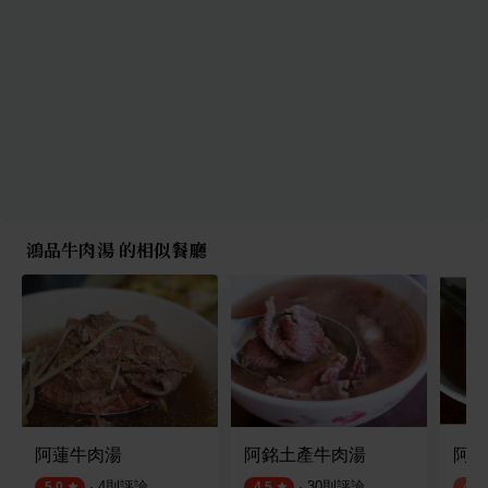
鴻品牛肉湯 的相似餐廳
阿蓮牛肉湯
阿銘土產牛肉湯
阿牛
·
4
則評論
·
30
則評論
5.0
4.5
4.2