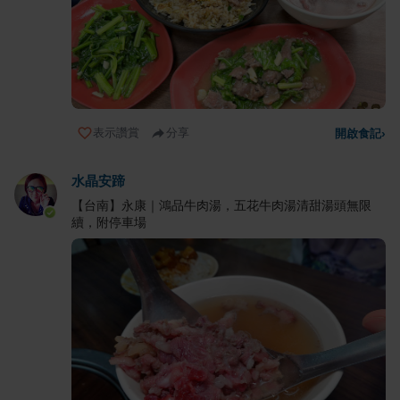
表示讚賞
分享
開啟食記
›
水晶安蹄
【台南】永康｜鴻品牛肉湯，五花牛肉湯清甜湯頭無限
續，附停車場