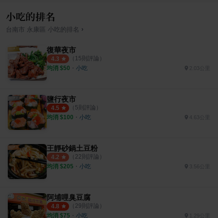
小吃的排名
›
台南市
永康區
小吃
的排名
復華夜市
（
15
則評論）
4.3
均消 $
50
・
小吃
2.03公里
鹽行夜市
（
5
則評論）
4.5
均消 $
100
・
小吃
4.63公里
王靜砂鍋土豆粉
（
22
則評論）
4.2
均消 $
205
・
小吃
3.56公里
阿埔哩臭豆腐
（
29
則評論）
4.8
均消 $
75
・
小吃
1.29公里