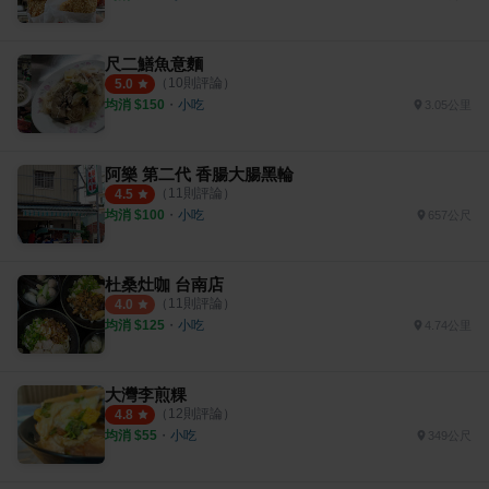
尺二鱔魚意麵
（
10
則評論）
5.0
均消 $
150
・
小吃
3.05公里
阿樂 第二代 香腸大腸黑輪
（
11
則評論）
4.5
均消 $
100
・
小吃
657公尺
杜桑灶咖 台南店
（
11
則評論）
4.0
均消 $
125
・
小吃
4.74公里
大灣李煎粿
（
12
則評論）
4.8
均消 $
55
・
小吃
349公尺