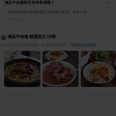
鴻品牛肉湯附近有停車場嗎？
鴻品牛肉湯旁邊或對面設有專屬停車場，停車方便。
資料來源
鴻品牛肉湯
精選照片
19
張
ⓘ
照片由合作部落客拍攝，AI 協助篩選精選
·
了解我們如何精選