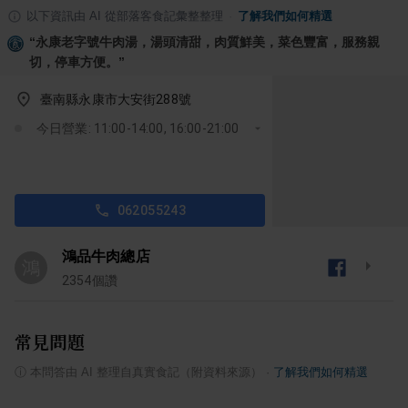
以下資訊由 AI 從部落客食記彙整整理
·
了解我們如何精選
“
永康老字號牛肉湯，湯頭清甜，肉質鮮美，菜色豐富，服務親
切，停車方便。
”
臺南縣永康市大安街288號
今日營業: 11:00-14:00, 16:00-21:00
062055243
鴻品牛肉總店
鴻
2354
個讚
常見問題
ⓘ
本問答由 AI 整理自真實食記（附資料來源）
·
了解我們如何精選