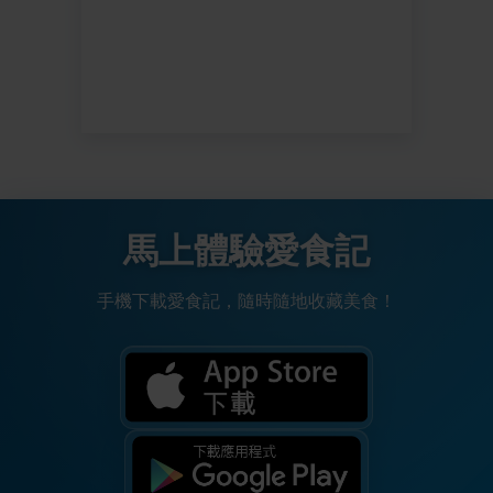
馬上體驗愛食記
手機下載愛食記，隨時隨地收藏美食！