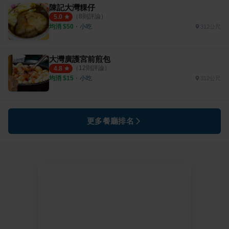
陳記大灣粿仔
（
8
則評論）
5.0
均消 $
50
・
小吃
312公尺
大灣廣護宮前煎包
（
12
則評論）
4.8
均消 $
15
・
小吃
312公尺
更多餐廳排名