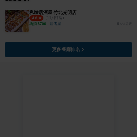
私嚐居酒屋 竹北光明店
（
11
則評論）
4.6
均消 $
700
・
居酒屋
584公尺
更多餐廳排名