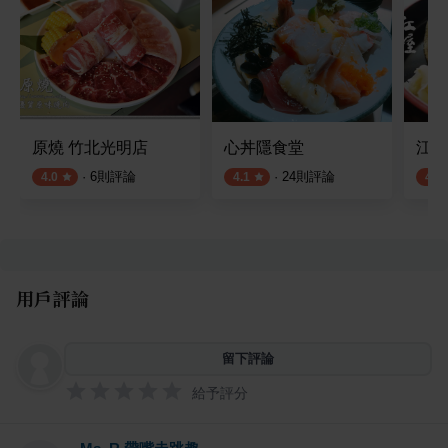
原燒 竹北光明店
心丼隱食堂
江屋
·
6
則評論
·
24
則評論
4.0
4.1
4.0
用戶評論
留下評論
給予評分