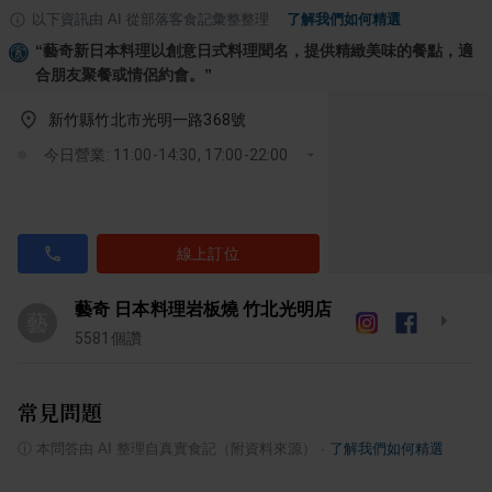
以下資訊由 AI 從部落客食記彙整整理
·
了解我們如何精選
“
藝奇新日本料理以創意日式料理聞名，提供精緻美味的餐點，適
合朋友聚餐或情侶約會。
”
新竹縣竹北市光明一路368號
今日營業: 11:00-14:30, 17:00-22:00
線上訂位
藝奇 日本料理岩板燒 竹北光明店
藝
5581
個讚
常見問題
ⓘ
本問答由 AI 整理自真實食記（附資料來源）
·
了解我們如何精選