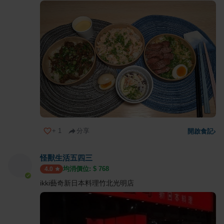
+
1
分享
開啟食記
›
怪獸生活五四三
均消價位: $
768
4.0
ikki藝奇新日本料理竹北光明店