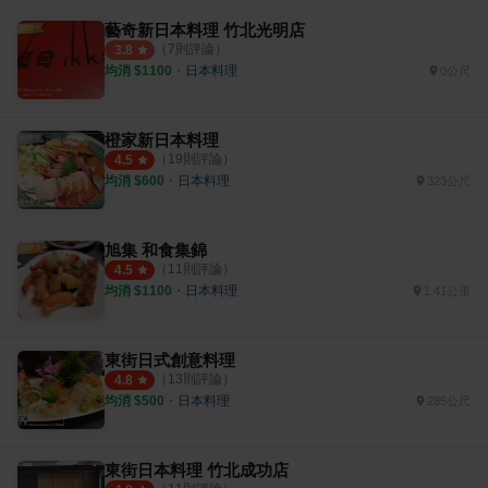
藝奇新日本料理 竹北光明店
（
7
則評論）
3.8
均消 $
1100
・
日本料理
0公尺
橙家新日本料理
（
19
則評論）
4.5
均消 $
600
・
日本料理
323公尺
旭集 和食集錦
（
11
則評論）
4.5
均消 $
1100
・
日本料理
1.41公里
東街日式創意料理
（
13
則評論）
4.8
均消 $
500
・
日本料理
285公尺
東街日本料理 竹北成功店