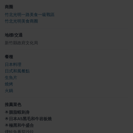
商圈
竹北光明一路美食一級戰區
竹北光明美食商圈
地標/交通
新竹縣政府文化局
餐種
日本料理
日式和風餐點
生魚片
燒烤
火鍋
推薦菜色
🌟
胭脂蝦刺身
🌟
日本A5黑毛和牛岩板燒
🌟
極黑和牛盛合
燻鮭魚番茄沙拉