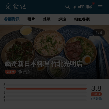
在 APP 開啟
餐廳資訊
照片
菜單
評論
相似餐廳
5
/
9
藝奇新日本料理 竹北光明店
7
則評論
·
3.8
5
3.8
5 星：0 則評論
4
4 星：2 則評論
3
3 星：0 則評論
3.8
2
2 星：0 則評論
7
則評論
1
1 星：0 則評論