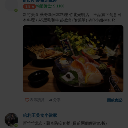
Ms. R 帶嘴走跳趣
均消價位: $
1100
3.5
新竹美食 藝奇新日本料理 竹北光明店。王品旗下創意日
本料理 / A5黑毛和牛岩板燒 (附菜單) @R小姐/Ms. R
表示讚賞
分享
開啟食記
›
哈利王美食小當家
新竹竹北市~ 藝奇防疫套餐 (目前兩個便當85折)