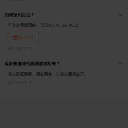
如何預約訂位？
可透過
電話預約
，電話為 (03)558-9622。
線上訂位
資料來源
這家餐廳適合哪些族群用餐？
適合
家庭聚餐
、
朋友聚會
，也適合
慶祝生日
。
資料來源