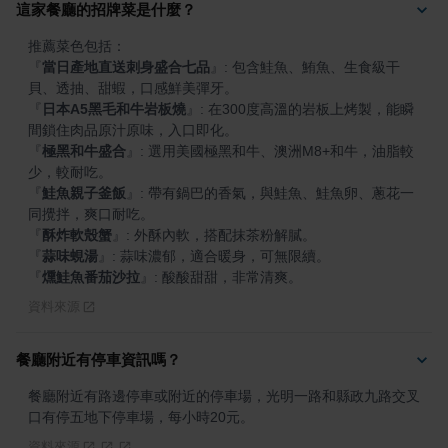
這家餐廳的招牌菜是什麼？
『
當日產地直送刺身盛合七品
』
: 包含鮭魚、鮪魚、生食級干
『
日本A5黑毛和牛岩板燒
』
: 在300度高溫的岩板上烤製，能瞬
『
極黑和牛盛合
』
: 選用美國極黑和牛、澳洲M8+和牛，油脂較
『
鮭魚親子釜飯
』
: 帶有鍋巴的香氣，與鮭魚、鮭魚卵、蔥花一
『
酥炸軟殼蟹
』
『
蒜味蜆湯
』
『
燻鮭魚番茄沙拉
』
: 酸酸甜甜，非常清爽。
資料來源
餐廳附近有停車資訊嗎？
餐廳附近有路邊停車或附近的停車場，光明一路和縣政九路交叉
口有停五地下停車場，每小時20元。
資料來源