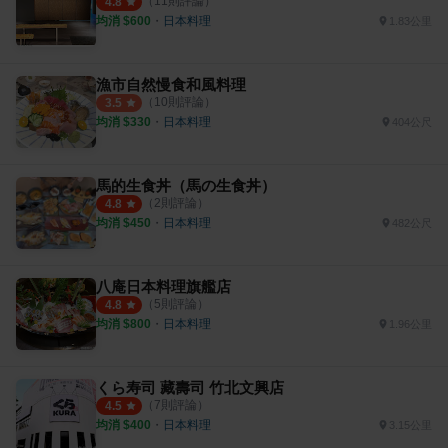
（
11
則評論）
4.8
均消 $
600
・
日本料理
1.83公里
漁市自然慢食和風料理
（
10
則評論）
3.5
均消 $
330
・
日本料理
404公尺
馬的生食丼（馬の生食丼）
（
2
則評論）
4.8
均消 $
450
・
日本料理
482公尺
八庵日本料理旗艦店
（
5
則評論）
4.8
均消 $
800
・
日本料理
1.96公里
くら寿司 藏壽司 竹北文興店
（
7
則評論）
4.5
均消 $
400
・
日本料理
3.15公里