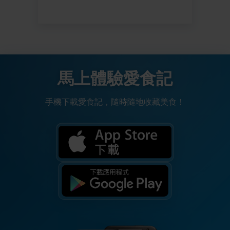
馬上體驗愛食記
手機下載愛食記，隨時隨地收藏美食！