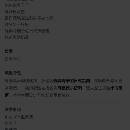
鮑魚翡翠玉子
酥炸軟殼蟹
當日產地直送刺身盛合七品
鮭魚親子釜飯
經典烤糰子佐日式薄鹽醬
抹茶海鹽奶蓋
份量
份量十足
環境特色
餐廳為兩層樓建築，散發著
低調奢華的日式氛圍
，夜晚時分氛圍更
為濃烈。一樓用餐區被描述為
有點狹小密閉
，雙人座位桌面
小而壅
擠
，整體空間設計可能影響用餐氣氛。
注意事項
加收10%服務費
無限時
無低消