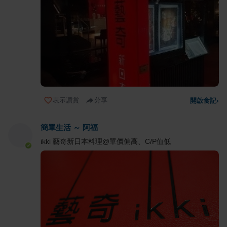
表示讚賞
分享
開啟食記
›
簡單生活 ～ 阿福
ikki 藝奇新日本料理@單價偏高、C/P值低