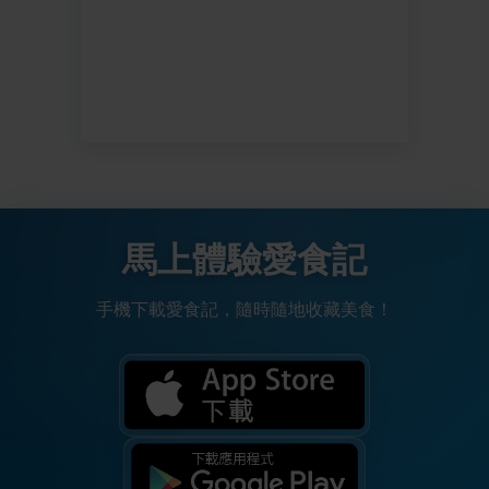
馬上體驗愛食記
手機下載愛食記，隨時隨地收藏美食！