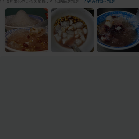
ⓘ
照片由合作部落客拍攝，AI 協助篩選精選
·
了解我們如何精選