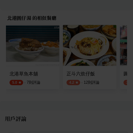
北港圓仔湯 的相似餐廳
北港草魚本舖
正斗六炊仔飯
圓環
·
7
則評論
·
12
則評論
5.0
4.2
3.8
用戶評論