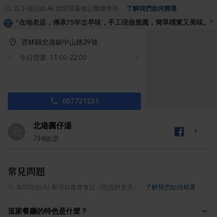
以下資訊由 AI 從部落客食記彙整整理
·
了解我們如何精選
“
在地老店，傳承75年古早味，手工現做脆圓，簡單樸實又美味。
”
雲林縣北港鎮中山路29號
今日營業: 11:00-22:00
057731231
北港圓仔湯
北
734
個讚
常見問題
ⓘ
本問答由 AI 整理自真實食記（附資料來源）
·
了解我們如何精選
這家餐廳的特色是什麼？