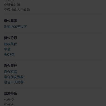
不接受訂位
不帶油食入內食用
價位範圍
均消 200元以下
價位分類
銅板美食
平價
高CP值
適合族群
適合家庭
適合朋友聚餐
適合一人用餐
設施特色
可外帶
可外送