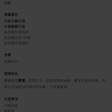
湯圓
推薦菜色
🌟
綜合圓仔湯
🌟
脆圓圓仔湯
綜合圓仔冰剉冰
綜合圓仔湯 冷/熱
綜合圓仔湯熱的
份量
份量吃巧
環境特色
餐廳環境
簡潔
，空間不大，提供簡單的桌椅，夏天有提供冷氣，但
部分評論提到內用沒有冷氣，只有電風扇。
注意事項
只收現金
有低消