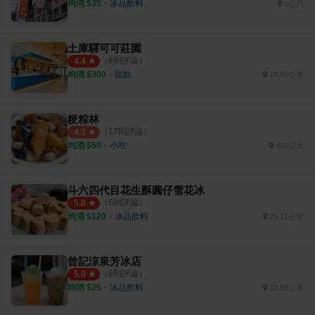
均消 $
35
・
冰品飲料
0公尺
土庫驛可可莊園
（
8
則評論）
4.4
均消 $
300
・
甜點
15.55公里
粳粽林
（
17
則評論）
4.3
均消 $
50
・
小吃
406公尺
斗六四代目花生酥圓仔雪花冰
（
6
則評論）
5.0
均消 $
120
・
冰品飲料
29.11公里
曾記涼泉芳冰店
（
6
則評論）
5.0
均消 $
25
・
冰品飲料
33.53公里