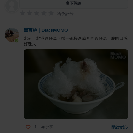
留下評論
給予評分
黑哥桃｜BlackMOMO
北港｜北港圓仔湯・嚐一碗搓進歲月的圓仔湯，脆圓口感
好迷人
+
1
分享
開啟食記
›