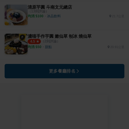
清原芋圓 斗南文元總店
（
13
則評論）
均消 $
100
・
冰品飲料
21.7公里
濃喵手作芋圓 嫩仙草 刨冰 燒仙草
（
2
則評論）
4.5
均消 $
50
・
甜點
20.91公里
更多餐廳排名