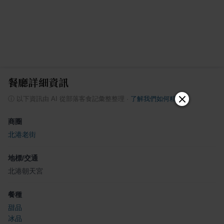
餐廳詳細資訊
ⓘ
以下資訊由 AI 從部落客食記彙整整理
·
了解我們如何精選
商圈
北港老街
地標/交通
北港朝天宮
餐種
甜品
冰品