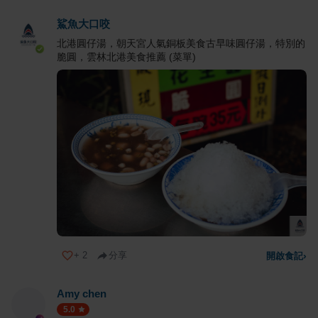
鯊魚大口咬
北港圓仔湯，朝天宮人氣銅板美食古早味圓仔湯，特別的
脆圓，雲林北港美食推薦 (菜單)
+
2
分享
開啟食記
›
Amy chen
5.0