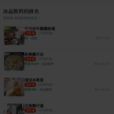
冰品飲料的排名
›
雲林縣
冰品飲料
的排名
千巧谷牛樂園牧場
（
13
則評論）
5.0
$$
・
甜點
22.6公里
長興圓仔冰
（
50
則評論）
4.4
均消 $
100
・
冰品飲料
29.29公里
清涼冰果室
（
26
則評論）
5.0
均消 $
65
・
冰品飲料
26.69公里
北港圓仔湯
（
51
則評論）
4.5