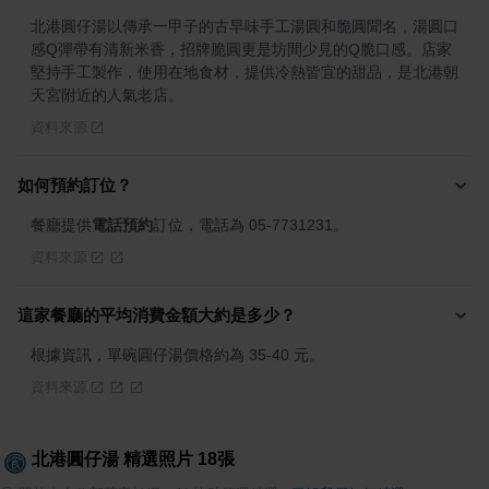
北港圓仔湯以傳承一甲子的古早味手工湯圓和脆圓聞名，湯圓口
感Q彈帶有清新米香，招牌脆圓更是坊間少見的Q脆口感。店家
堅持手工製作，使用在地食材，提供冷熱皆宜的甜品，是北港朝
天宮附近的人氣老店。
資料來源
如何預約訂位？
餐廳提供
電話預約
訂位，電話為 05-7731231。
資料來源
這家餐廳的平均消費金額大約是多少？
根據資訊，單碗圓仔湯價格約為 35-40 元。
資料來源
北港圓仔湯
精選照片
18
張