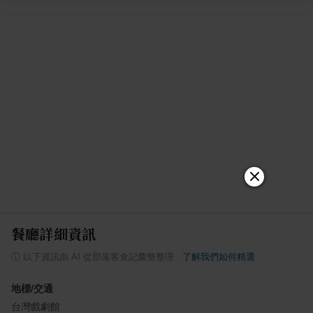
餐廳詳細資訊
ⓘ
以下資訊由 AI 從部落客食記彙整整理
·
了解我們如何精選
地標/交通
台灣戲劇館