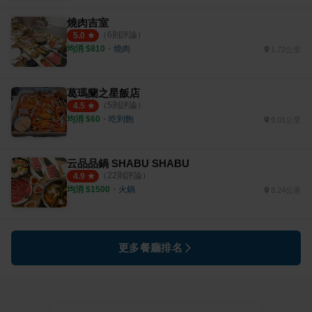
燒肉吉室
（
6
則評論）
5.0
均消 $
810
・
燒肉
1.72公里
葛瑪蘭之星飯店
（
5
則評論）
4.5
均消 $
60
・
吃到飽
9.01公里
云品品鍋 SHABU SHABU
（
22
則評論）
4.9
均消 $
1500
・
火鍋
8.24公里
更多餐廳排名