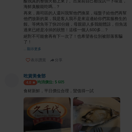
酸我真的整個火都上來了。出菜前自己都沒試一下味道，
海鮮臭酸能吃嗎...？
再來，壽司區的人還叫我幫他們換菜，端盤子給他們再幫
他們放新的菜，我是客人我不是來這邊給你們當服務生的
餒。等烤魚等了快20分鐘，母親節人多我能體諒，但魚送
過來已經是冷掉的狀態！這樣一個人600多...？
絕對不可能會再有下一次了！也希望各位別被部落客騙
了！
... 顯示更多
表示讚賞
分享
吃貨美食部
均消價位: $
605
4.0
食材新鮮，平日價位合理，蠻值得一試