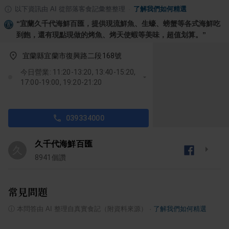
以下資訊由 AI 從部落客食記彙整整理
·
了解我們如何精選
“
宜蘭久千代海鮮百匯，提供現流鮮魚、生蠔、螃蟹等各式海鮮吃
到飽，還有現點現做的烤魚、烤天使蝦等美味，超值划算。
”
宜蘭縣宜蘭市復興路二段168號
今日營業: 11:20-13:20, 13:40-15:20,
17:00-19:00, 19:20-21:20
039334000
久千代海鮮百匯
久
8941
個讚
常見問題
ⓘ
本問答由 AI 整理自真實食記（附資料來源）
·
了解我們如何精選