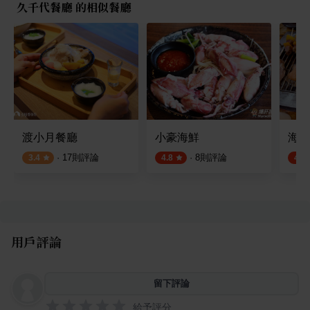
久千代餐廳 的相似餐廳
渡小月餐廳
小豪海鮮
海世
·
17
則評論
·
8
則評論
3.4
4.8
4.5
用戶評論
留下評論
給予評分