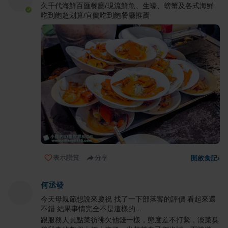
久千代海鮮百匯餐廳/現流鮮魚、生蠔、螃蟹及各式海鮮
吃到飽超划算/宜蘭吃到飽餐廳推薦
表示讚賞
分享
開啟食記
›
何丞發
今天母親節想說來慶祝 找了一下部落客的評價 看起來還
不錯 結果事情完全不是這樣的...
跟服務人員點菜彷彿欠他錢一樣，態度差不打緊，淡菜臭