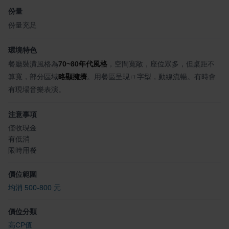
份量
份量充足
環境特色
餐廳裝潢風格為
70~80年代風格
，空間寬敞，座位眾多，但桌距不
算寬，部分區域
略顯擁擠
。用餐區呈現ㄇ字型，動線流暢。有時會
有現場音樂表演。
注意事項
僅收現金
有低消
限時用餐
價位範圍
均消 500-800 元
價位分類
高CP值