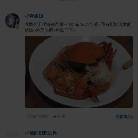
小青姐姐
宜蘭久千代海鮮百滙~自助buffet吃到飽~還有現點現做的
烤魚~烤天使蝦~烤魚下巴~
表示讚賞
分享
開啟食記
›
小佳的幻想世界