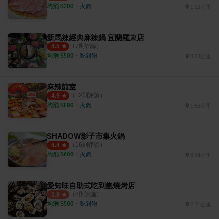
均消 $
300
・
火鍋
1.02公里
新馬辣經典麻辣鍋 宜蘭羅東店
（
7
則評論）
4.5
均消 $
500
・
吃到飽
8.53公里
麻辣囍室
（
12
則評論）
4.9
均消 $
890
・
火鍋
1.66公里
SHADOW影子市集火鍋
（
16
則評論）
4.4
均消 $
600
・
火鍋
6.54公里
愛知味自助式吃到飽燒烤店
（
8
則評論）
3.8
均消 $
500
・
吃到飽
2.71公里