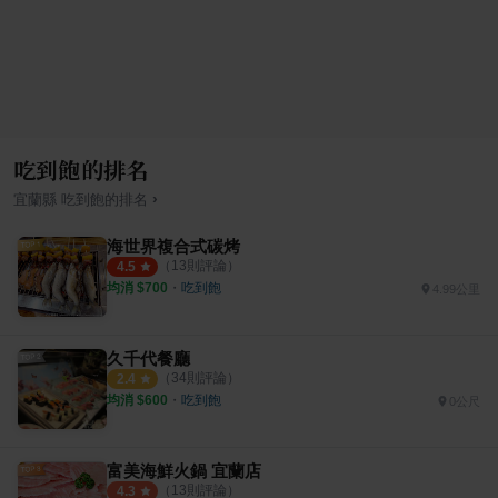
吃到飽的排名
›
宜蘭縣
吃到飽
的排名
海世界複合式碳烤
（
13
則評論）
4.5
均消 $
700
・
吃到飽
4.99公里
久千代餐廳
（
34
則評論）
2.4
均消 $
600
・
吃到飽
0公尺
富美海鮮火鍋 宜蘭店
（
13
則評論）
4.3