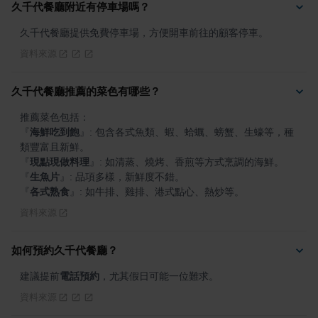
久千代餐廳附近有停車場嗎？
久千代餐廳提供免費停車場，方便開車前往的顧客停車。
資料來源
久千代餐廳推薦的菜色有哪些？
『
海鮮吃到飽
』
: 包含各式魚類、蝦、蛤蠣、螃蟹、生蠔等，種
『
現點現做料理
』
『
生魚片
』
『
各式熟食
』
: 如牛排、雞排、港式點心、熱炒等。
資料來源
如何預約久千代餐廳？
建議提前
電話預約
，尤其假日可能一位難求。
資料來源