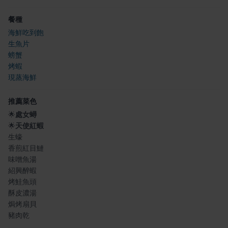
餐種
海鮮吃到飽
生魚片
螃蟹
烤蝦
現蒸海鮮
推薦菜色
🌟
處女蟳
🌟
天使紅蝦
生蠔
香煎紅目鰱
味噌魚湯
紹興醉蝦
烤鮭魚頭
酥皮濃湯
焗烤扇貝
豬肉乾