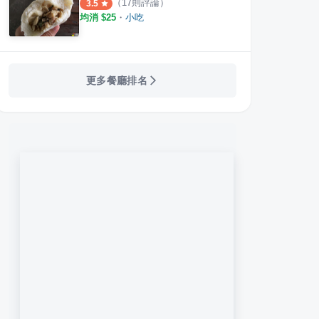
（
17
則評論）
3.5
均消 $
25
・
小吃
更多餐廳排名