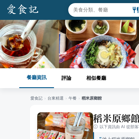
餐廳資訊
評論
相似餐廳
愛食記
›
台東
精選
›
午餐
›
稻米原鄉館
稻米原鄉
以下資訊由 AI 從部