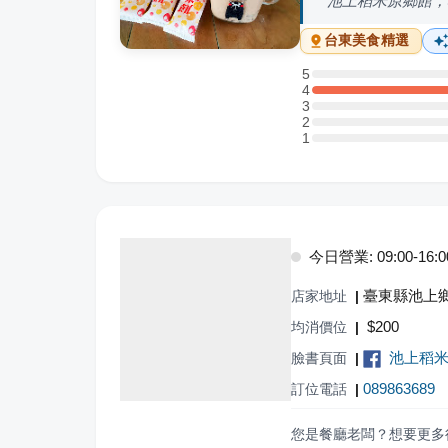
池上稻米原鄉館，
台東
美食精選
5
5 星：0 則評論
4
4 星：1 則評論
3
3 星：0 則評論
2
2 星：0 則評論
1
1 星：0 則評論
今日營業: 09:00-16:0
臺東縣池上鄉
店家地址
|
$
200
均消價位
|
池上稻
臉書頁面
|
089863689
訂位電話
|
您是餐廳老闆？想要更多