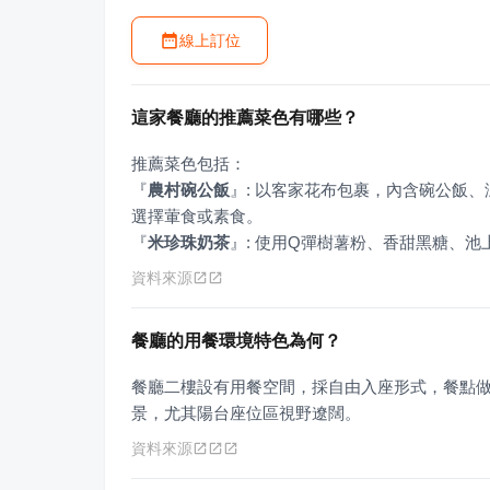
線上訂位
這家餐廳的推薦菜色有哪些？
『
農村碗公飯
』
: 以客家花布包裹，內含碗公飯
『
米珍珠奶茶
』
: 使用Q彈樹薯粉、香甜黑糖、
資料來源
餐廳的用餐環境特色為何？
餐廳二樓設有用餐空間，採自由入座形式，餐點
景，尤其陽台座位區視野遼闊。
資料來源