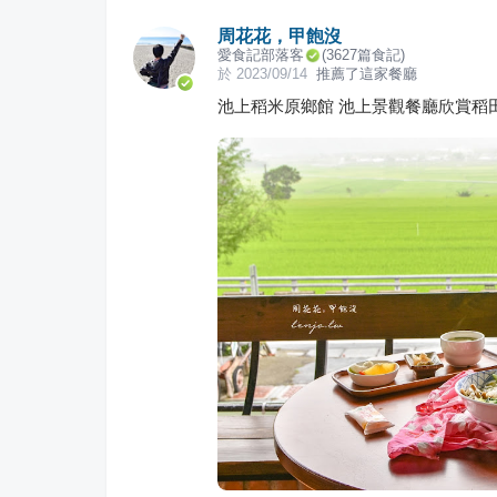
周花花，甲飽沒
愛食記部落客
(
3627
篇食記)
於
2023/09/14
推薦了這家餐廳
池上稻米原鄉館 池上景觀餐廳欣賞稻