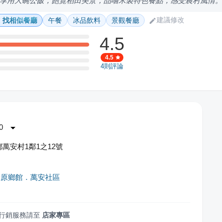
享用大碗公飯，飽覽稻田美景，品嚐米製特色餐點，感受農村風情
建議修改
找相似餐廳
午餐
冰品飲料
景觀餐廳
4.5
4.5
4
則評論
0
萬安村1鄰1之12號
米原鄉館．萬安社區
行銷服務請至
店家專區