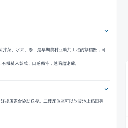
、涼拌菜、水果、湯，是早期農村互助共工吃的割稻飯，可
池上有機糙米製成，口感獨特，越喝越涮嘴。
做好後店家會協助送餐。二樓座位區可以欣賞池上稻田美