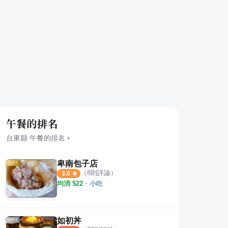
午餐的排名
台東縣
午餐
的排名
›
卑南包子店
（
8
則評論）
3.0
均消 $
22
・
小吃
如初丼