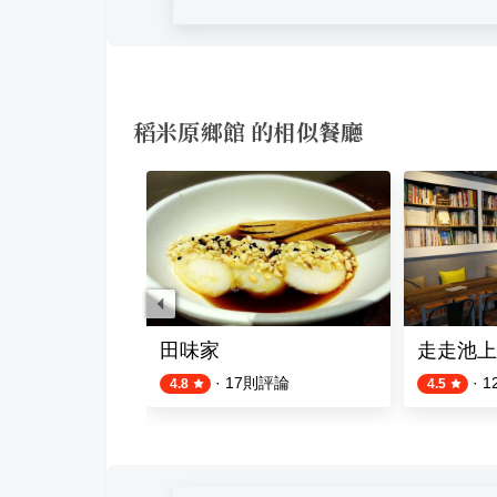
稻米原鄉館 的相似餐廳
上便當
田味家
走走池上
則評論
·
17
則評論
·
1
4.8
4.5