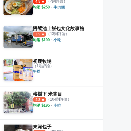
（
2
則評論）
4.5
均消 $
250
・
牛肉麵
悟饕池上飯包文化故事館
（
13
則評論）
3.5
均消 $
100
・
小吃
初鹿牧場
（
1
則評論）
午餐
腐店
悟饕池上飯包文化故事館
家鄉
榕樹下 米苔目
（
104
則評論）
4.2
·
51
則評論
·
13
則評論
3.5
4.0
均消 $
195
・
小吃
東河包子