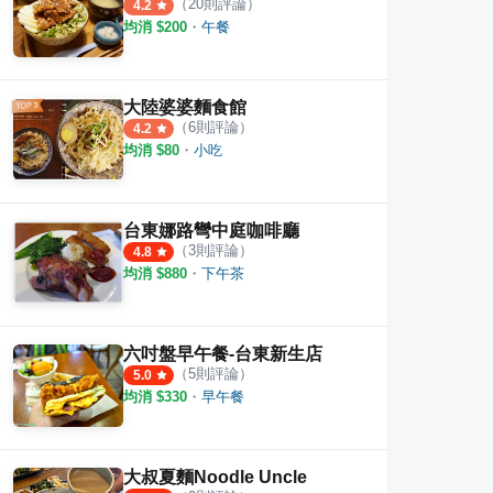
（
20
則評論）
4.2
均消 $
200
・
午餐
大陸婆婆麵食館
（
6
則評論）
4.2
均消 $
80
・
小吃
台東娜路彎中庭咖啡廳
（
3
則評論）
4.8
均消 $
880
・
下午茶
六吋盤早午餐-台東新生店
（
5
則評論）
5.0
均消 $
330
・
早午餐
大叔夏麵Noodle Uncle