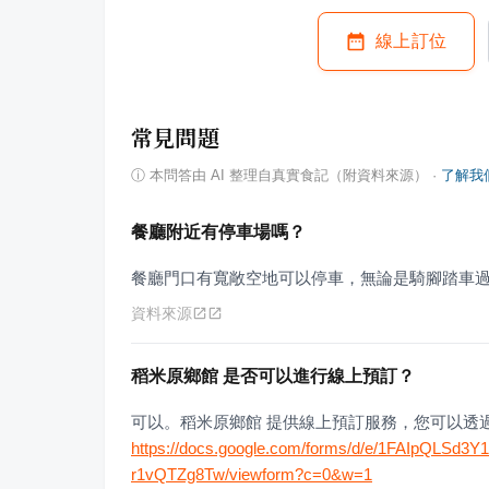
線上訂位
常見問題
ⓘ
本問答由 AI 整理自真實食記（附資料來源）
·
了解我
餐廳附近有停車場嗎？
餐廳門口有寬敞空地可以停車，無論是騎腳踏車
資料來源
稻米原鄉館 是否可以進行線上預訂？
可以。稻米原鄉館 提供線上預訂服務，您可以透
https://docs.google.com/forms/d/e/1FAIpQLS
r1vQTZg8Tw/viewform?c=0&w=1