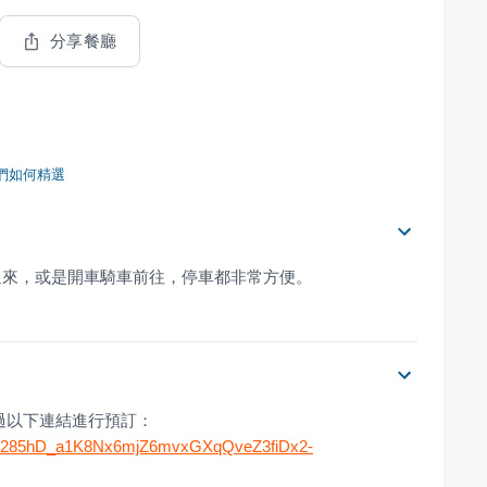
分享餐廳
們如何精選
過來，或是開車騎車前往，停車都非常方便。
過以下連結進行預訂：
d3Y1285hD_a1K8Nx6mjZ6mvxGXqQveZ3fiDx2-