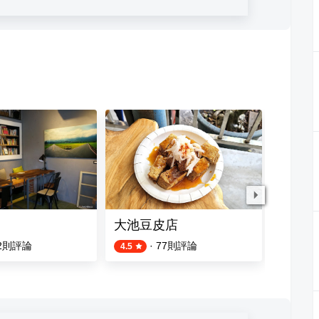
大池豆皮店
福原豆
2
則評論
·
77
則評論
4.5
4.6