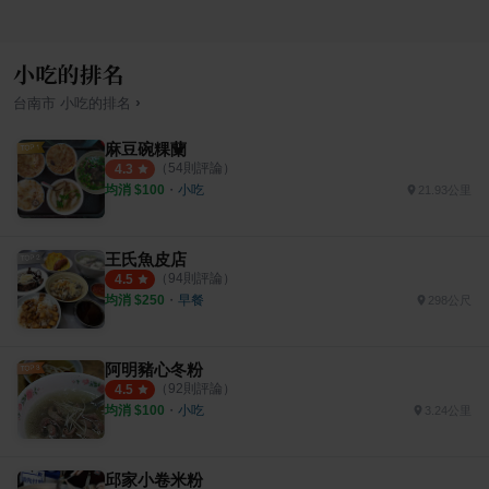
小吃的排名
›
台南市
小吃
的排名
麻豆碗粿蘭
（
54
則評論）
4.3
均消 $
100
・
小吃
21.93公里
王氏魚皮店
（
94
則評論）
4.5
均消 $
250
・
早餐
298公尺
阿明豬心冬粉
（
92
則評論）
4.5
均消 $
100
・
小吃
3.24公里
邱家小卷米粉