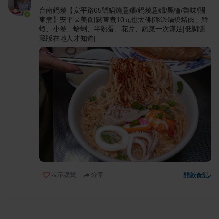
台南鍋燒【安平路65號鍋燒意麵/鍋燒意麵/黑輪/魯味/關
東煮】安平區美食|關東煮10元也太佛|澎派鍋燒豬肉、鮮
蝦、小卷、蛤蜊、半熟蛋、花片、蔬菜一次滿足|低調隱
藏版在地人才知道|
表示讚賞
分享
開啟食記
›