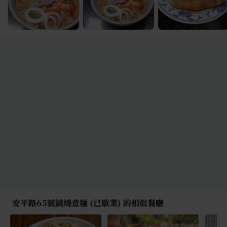
安平路65號鍋燒意麵 (已歇業) 的相似餐廳