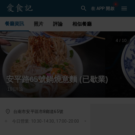
在 APP 開啟
餐廳資訊
照片
評論
相似餐廳
4
/
10
安平路65號鍋燒意麵 (已歇業)
1
則評論
·
台南市安平區市8鄉道65號
今日營業: 10:30-14:30, 17:00-20:00