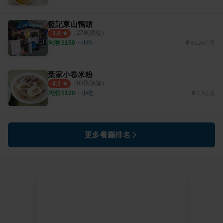
籃記東山鴨頭
（
27
則評論）
3.8
均消 $
150
・
小吃
43.24公里
葉家小卷米粉
（
63
則評論）
4.3
均消 $
120
・
小吃
3.3公里
更多餐廳排名