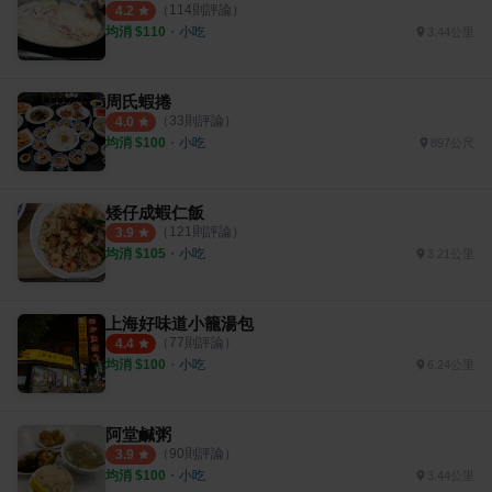
（
114
則評論）
4.2
均消 $
110
・
小吃
3.44公里
周氏蝦捲
（
33
則評論）
4.0
均消 $
100
・
小吃
897公尺
矮仔成蝦仁飯
（
121
則評論）
3.9
均消 $
105
・
小吃
3.21公里
上海好味道小籠湯包
（
77
則評論）
4.4
均消 $
100
・
小吃
6.24公里
阿堂鹹粥
（
90
則評論）
3.9
均消 $
100
・
小吃
3.44公里