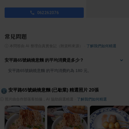
062262076
常見問題
ⓘ
本問答由 AI 整理自真實食記（附資料來源）
·
了解我們如何精選
安平路65號鍋燒意麵 的平均消費是多少？
安平路65號鍋燒意麵 的平均消費約為 180 元。
安平路65號鍋燒意麵 (已歇業)
精選照片
20
張
ⓘ
照片由合作部落客拍攝，AI 協助篩選精選
·
了解我們如何精選