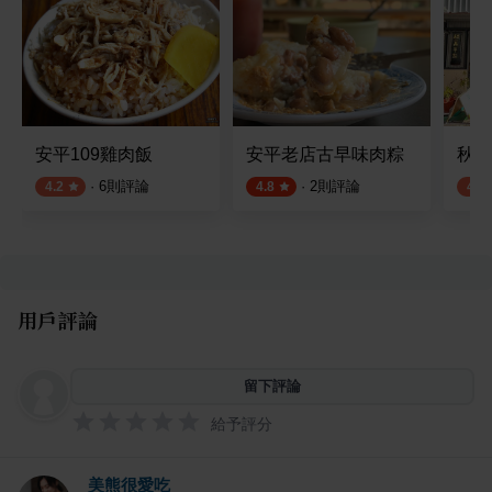
安平109雞肉飯
安平老店古早味肉粽
秋萬
·
6
則評論
·
2
則評論
4.2
4.8
4.2
用戶評論
留下評論
給予評分
美熊很愛吃