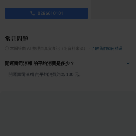
0286610101
常見問題
ⓘ
本問答由 AI 整理自真實食記（附資料來源）
·
了解我們如何精選
開運壽司涼麵 的平均消費是多少？
開運壽司涼麵 的平均消費約為 130 元。