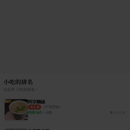
小吃的排名
›
台北市
小吃
的排名
阿宗麵線
（
37
則評論）
4.1
均消 $
65
・
小吃
8.91公里