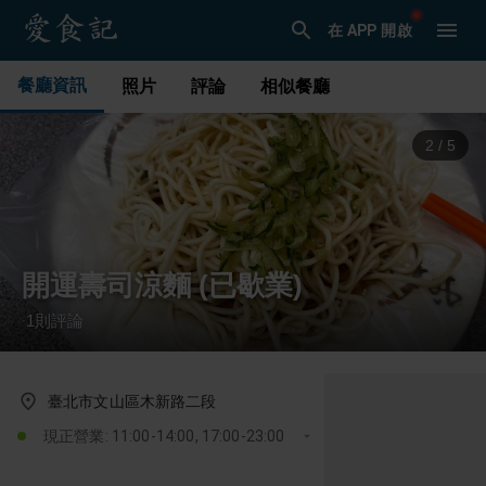
在 APP 開啟
餐廳資訊
照片
評論
相似餐廳
2
/
5
開運壽司涼麵 (已歇業)
1
則評論
·
臺北市文山區木新路二段
現正營業: 11:00-14:00, 17:00-23:00