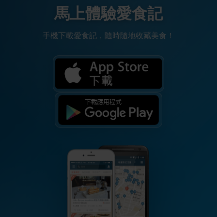
馬上體驗愛食記
手機下載愛食記，隨時隨地收藏美食！