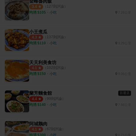
金峰魯肉飯
（
127
則評論）
3.4
均消 $
105
・
小吃
7.26公里
小王煮瓜
（
137
則評論）
4.3
均消 $
110
・
小吃
9.29公里
天天利美食坊
（
102
則評論）
4.1
均消 $
150
・
小吃
9.05公里
蘭芳麵食館
百選店
（
99
則評論）
4.4
均消 $
140
・
小吃
7.56公里
阿城鵝肉
（
67
則評論）
4.1
均消 $
300
・
小吃
8.71公里