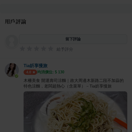
用戶評論
留下評論
給予評分
Tia妡享慢旅
均消價位: $
130
4.0
木柵美食 開運壽司涼麵｜政大周邊木新路二段不加蒜的
特色涼麵，老闆超熱心（含菜單）－Tia妡享慢旅