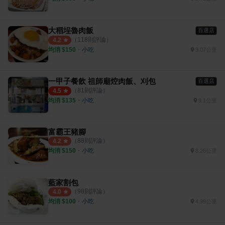
大稻埕魯肉飯
百選店
（
118
則評論）
4.2
均消 $
150
・
小吃
9.07公里
一甲子餐飲 祖師廟焢肉飯、刈包
百選店
（
81
則評論）
4.5
均消 $
135
・
小吃
9.1公里
富霸王豬腳
（
88
則評論）
4.2
均消 $
150
・
小吃
8.26公里
藍家割包
（
98
則評論）
4.0
均消 $
100
・
小吃
4.99公里