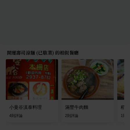
開運壽司涼麵 (已歇業) 的相似餐廳
小曼谷滇泰料理
滿豐牛肉麵
稻草
4
則評論
2
則評論
1
則