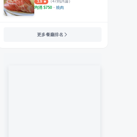
haCha 個人和牛燒肉專賣
喜多肉和牛燒肉居酒屋
肉次
（
47
則評論）
3.9
均消 $
750
・
燒肉
·
27
則評論
·
13
則評論
5.0
3.9
更多餐廳排名