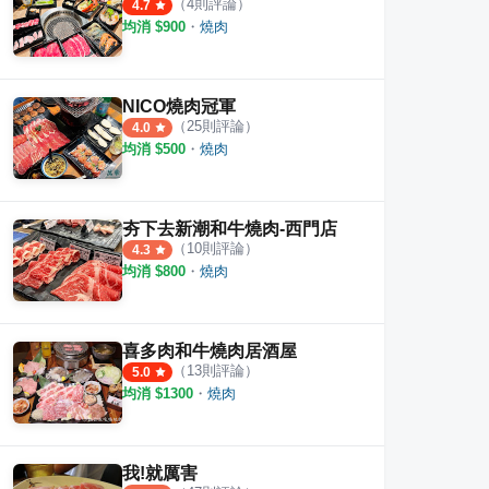
（
4
則評論）
4.7
均消 $
900
・
燒肉
NICO燒肉冠軍
（
25
則評論）
4.0
均消 $
500
・
燒肉
夯下去新潮和牛燒肉-西門店
（
10
則評論）
4.3
均消 $
800
・
燒肉
喜多肉和牛燒肉居酒屋
（
13
則評論）
5.0
均消 $
1300
・
燒肉
我!就厲害