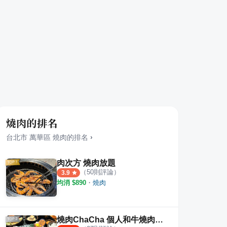
燒肉的排名
台北市
萬華區
燒肉
的排名
›
肉次方 燒肉放題
（
50
則評論）
3.9
均消 $
890
・
燒肉
燒肉ChaCha 個人和牛燒肉專賣