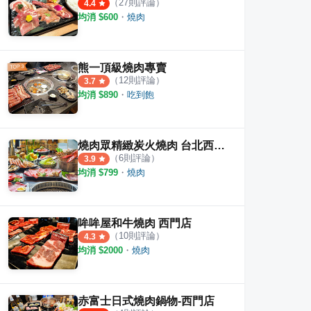
（
27
則評論）
4.4
均消 $
600
・
燒肉
熊一頂級燒肉專賣
（
12
則評論）
3.7
均消 $
890
・
吃到飽
燒肉眾精緻炭火燒肉 台北西門店
（
6
則評論）
3.9
均消 $
799
・
燒肉
哞哞屋和牛燒肉 西門店
（
10
則評論）
4.3
均消 $
2000
・
燒肉
赤富士日式燒肉鍋物-西門店