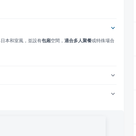
典日本和室風，並設有
包廂
空間，
適合多人聚餐
或特殊場合