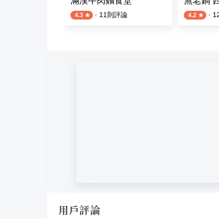
燒肉專賣
滿漢牛肉麵食堂
無老鍋 
則評論
·
11
則評論
·
1
4.3
4.2
用戶評論