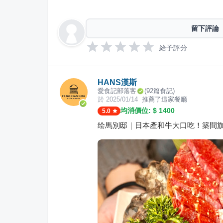
留下評論
給予評分
HANS漢斯
愛食記部落客
(
92
篇食記)
於
2025/01/14
推薦了這家餐廳
均消價位: $
1400
5.0
绘馬別邸｜日本產和牛大口吃！築間旗