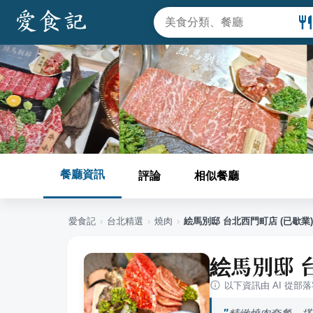
餐廳資訊
評論
相似餐廳
愛食記
›
台北
精選
›
燒肉
›
絵馬別邸 台北西門町店 (已歇業)
絵馬別邸 
以下資訊由 AI 從部