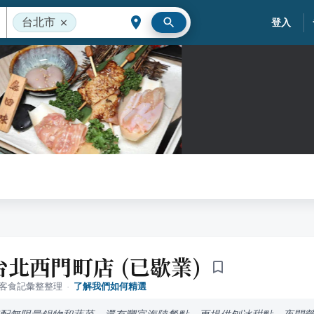
台北市
登入
台北西門町店 (已歇業)
落客食記彙整整理
·
了解我們如何精選