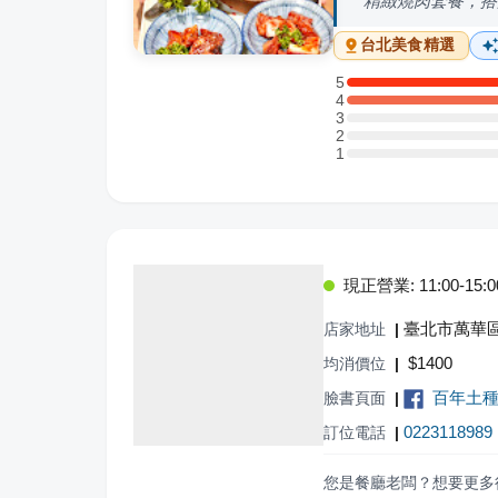
精緻燒肉套餐，搭
台北
美食精選
5
5 星：2 則評論
4
4 星：3 則評論
3
3 星：0 則評論
2
2 星：0 則評論
1
1 星：0 則評論
現正營業: 11:00-15:00,
臺北市萬華區
店家地址
|
$
1400
均消價位
|
百年土種
臉書頁面
|
0223118989
訂位電話
|
您是餐廳老闆？想要更多