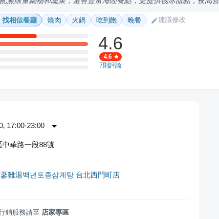
配無限量鍋物和蔬菜，還有豐富海陸餐點，更提供刨冰甜點，夜間
建議修改
找相似餐廳
燒肉
火鍋
吃到飽
晚餐
4.6
4.6
7
則評論
 17:00-23:00
中華路一段88號
蔘雞湯백년토종삼계탕 台北西門町店
行銷服務請至
店家專區