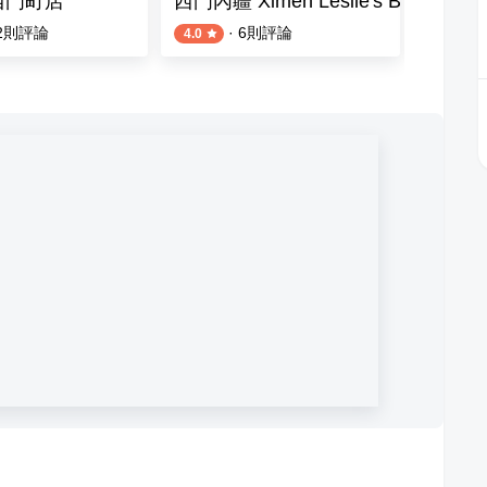
西門町店
西門內疆 Ximen Lesile's BBQ store
燒肉C
2
則評論
·
6
則評論
4.0
4.4