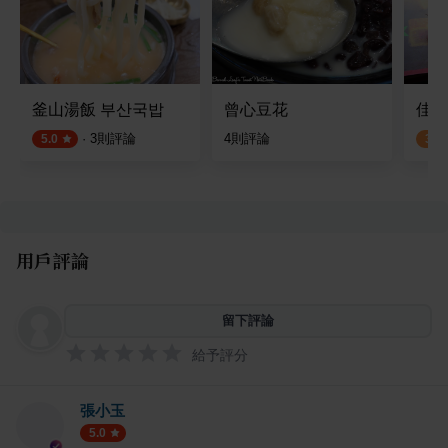
釜山湯飯 부산국밥
曾心豆花
佳德
·
3
則評論
4
則評論
5.0
3.4
用戶評論
留下評論
給予評分
張小玉
5.0