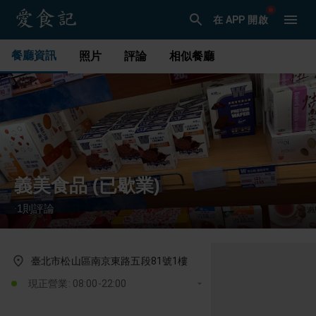
在 APP 開啟
餐廳資訊
照片
評論
相似餐廳
義美食品 (已歇業)
1
則評論
·
臺北市松山區南京東路五段81號1樓
現正營業: 08:00-22:00