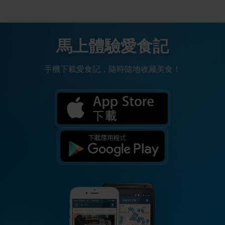
馬上體驗愛食記
手機下載愛食記，隨時隨地收藏美食！