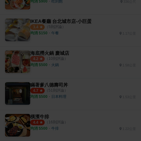
均消 $
900
・
吃到飽
336公尺
IKEA餐廳 台北城市店-小巨蛋
（
5
則評論）
3.4
均消 $
150
・
午餐
1.17公里
海底撈火鍋 慶城店
（
10
則評論）
4.2
均消 $
500
・
火鍋
1.58公里
瞞著爹八德壽司丼
（
51
則評論）
4.7
均消 $
500
・
日本料理
1.53公里
橫濱牛排
（
16
則評論）
4.4
均消 $
500
・
牛排
1.22公里