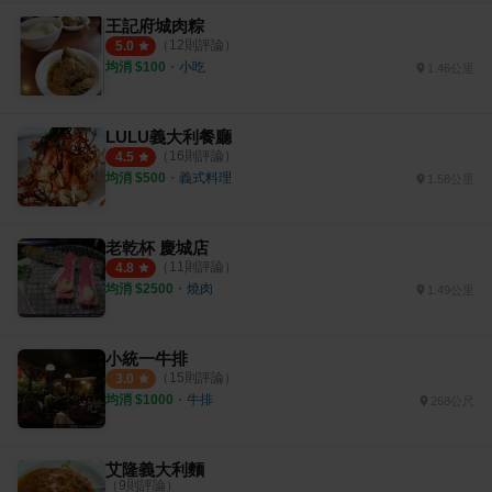
王記府城肉粽
（
12
則評論）
5.0
均消 $
100
・
小吃
1.46公里
LULU義大利餐廳
（
16
則評論）
4.5
均消 $
500
・
義式料理
1.58公里
老乾杯 慶城店
（
11
則評論）
4.8
均消 $
2500
・
燒肉
1.49公里
小統一牛排
（
15
則評論）
3.0
均消 $
1000
・
牛排
268公尺
艾隆義大利麵
（
9
則評論）