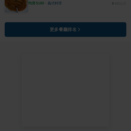
均消 $
180
・
義式料理
682公尺
更多餐廳排名