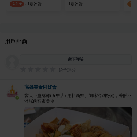
·
1
則評論
1
則評論
4.0
3.0
用戶評論
留下評論
給予評分
高雄美食同好會
饗天下鹽酥雞(五甲店) 用料新鮮、調味恰到好處，香酥不
油膩的宵夜美食