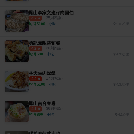
鳳山李家文進仔肉圓伯
（
35
則評論）
4.2
均消 $
100
・
小吃
5.05公里
勇記無敵蘿蔔糕
（
20
則評論）
4.2
均消 $
80
・
小吃
4.96公里
林天生肉燥飯
（
17
則評論）
4.4
均消 $
100
・
小吃
4.38公里
鳳山南台春卷
（
36
則評論）
4.1
均消 $
90
・
小吃
4.1公里
瑪希噠韓式小吃