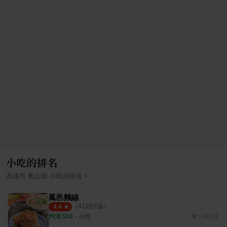
小吃的排名
›
高雄市
鳳山區
小吃
的排名
鳳邑麵線
（
41
則評論）
4.4
均消 $
50
・
小吃
3.48公里