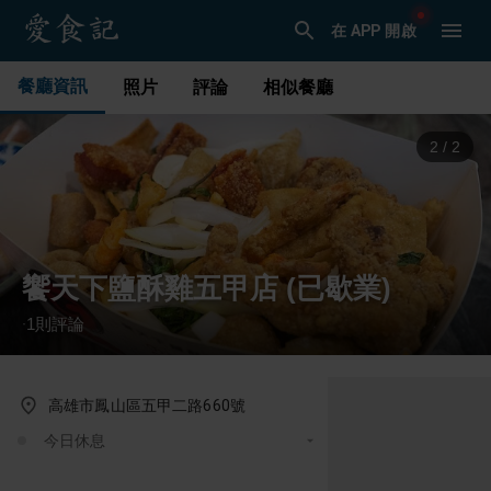
在 APP 開啟
餐廳資訊
照片
評論
相似餐廳
1
/
2
饗天下鹽酥雞五甲店 (已歇業)
1
則評論
·
高雄市鳳山區五甲二路660號
今日休息