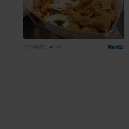
表示讚賞
分享
開啟食記
›