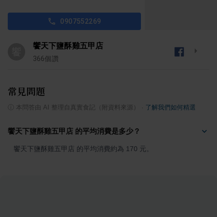
0907552269
饗天下鹽酥雞五甲店
饗
366
個讚
常見問題
ⓘ
本問答由 AI 整理自真實食記（附資料來源）
·
了解我們如何精選
饗天下鹽酥雞五甲店 的平均消費是多少？
饗天下鹽酥雞五甲店 的平均消費約為 170 元。