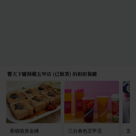
饗天下鹽酥雞五甲店 (已歇業) 的相似餐廳
香噴噴黃金磚
三分春色五甲店
五甲