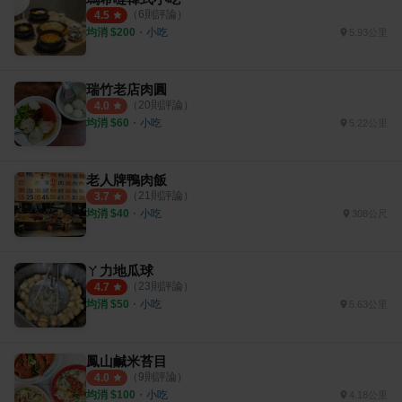
（
6
則評論）
4.5
均消 $
200
・
小吃
5.93公里
瑞竹老店肉圓
（
20
則評論）
4.0
均消 $
60
・
小吃
5.22公里
老人牌鴨肉飯
（
21
則評論）
3.7
均消 $
40
・
小吃
308公尺
ㄚ力地瓜球
（
23
則評論）
4.7
均消 $
50
・
小吃
5.63公里
鳳山鹹米苔目
（
9
則評論）
4.0
均消 $
100
・
小吃
4.18公里