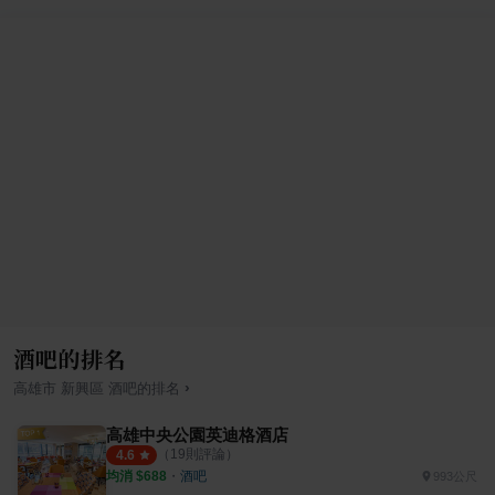
酒吧的排名
›
高雄市
新興區
酒吧
的排名
高雄中央公園英迪格酒店
（
19
則評論）
4.6
均消 $
688
・
酒吧
993公尺