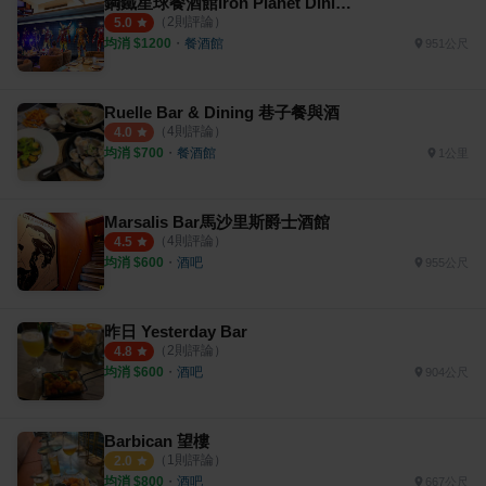
鋼鐵星球餐酒館Iron Planet Dining & Bar
（
2
則評論）
5.0
均消 $
1200
・
餐酒館
951公尺
Ruelle Bar & Dining 巷子餐與酒
（
4
則評論）
4.0
均消 $
700
・
餐酒館
1公里
Marsalis Bar馬沙里斯爵士酒館
（
4
則評論）
4.5
均消 $
600
・
酒吧
955公尺
昨日 Yesterday Bar
（
2
則評論）
4.8
均消 $
600
・
酒吧
904公尺
Barbican 望樓
（
1
則評論）
2.0
均消 $
800
・
酒吧
667公尺