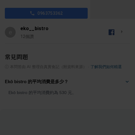
0963753362
eko__bistro
e
12
個讚
常見問題
ⓘ
本問答由 AI 整理自真實食記（附資料來源）
·
了解我們如何精選
Ekō bistro 的平均消費是多少？
Ekō bistro 的平均消費約為 530 元。