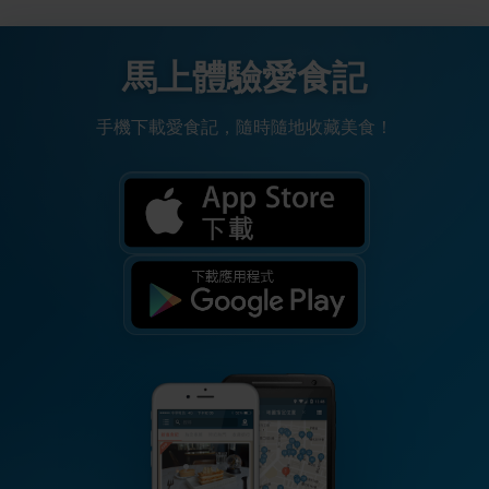
馬上體驗愛食記
手機下載愛食記，隨時隨地收藏美食！