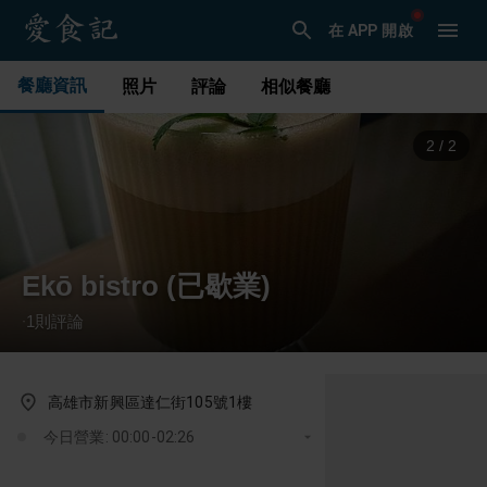
在 APP 開啟
餐廳資訊
照片
評論
相似餐廳
2
/
2
Ekō bistro (已歇業)
1
則評論
·
高雄市新興區達仁街105號1樓
今日營業: 00:00-02:26