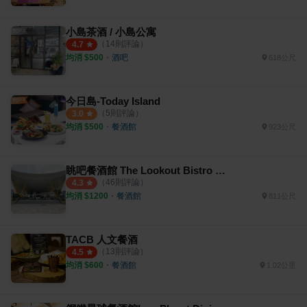
小島茶酒 / 小島公寓
（
14
則評論）
4.7
均消 $
500
・
酒吧
618公尺
今日島-Today Island
（
5
則評論）
3.0
均消 $
500
・
餐酒館
923公尺
眺吧餐酒館 The Lookout Bistro & Bar
（
46
則評論）
4.3
均消 $
1200
・
餐酒館
811公尺
TACB 人文餐酒
（
13
則評論）
4.5
均消 $
600
・
餐酒館
1.02公里