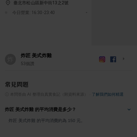
臺北市松山區新中街13之2號
今日營業: 16:30-23:40
炸匠 美式炸雞
炸
53
個讚
常見問題
ⓘ
本問答由 AI 整理自真實食記（附資料來源）
·
了解我們如何精選
炸匠 美式炸雞 的平均消費是多少？
炸匠 美式炸雞 的平均消費約為 150 元。