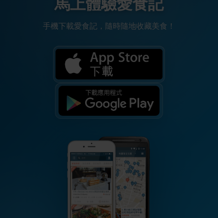
馬上體驗愛食記
手機下載愛食記，隨時隨地收藏美食！