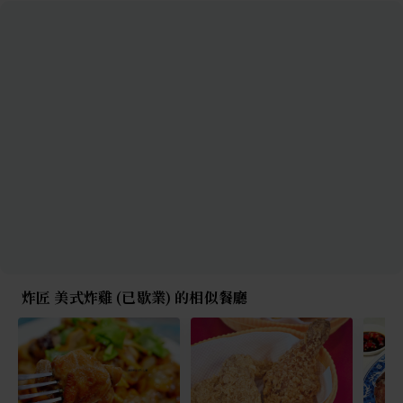
炸匠 美式炸雞 (已歇業) 的相似餐廳