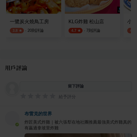
一鷺炭火燒鳥工房
KLG炸雞 松山店
小文
·
20
則評論
·
7
則評論
3.8
4.7
4.0
用戶評論
留下評論
給予評分
布雷克的世界
炸匠美式炸雞｜被六張犁在地社團推薦最強美式炸雞真的
有贏過拿坡里炸雞