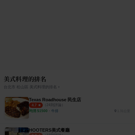
美式料理的排名
›
台北市
松山區
美式料理
的排名
Texas Roadhouse 民生店
（
24
則評論）
4.7
均消 $
1500
・
牛排
1.31公里
HOOTERS美式餐廳