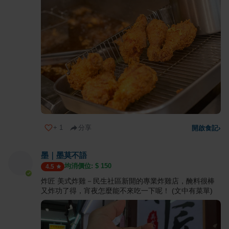
+
1
分享
開啟食記
›
墨｜墨莫不語
均消價位: $
150
4.5
炸匠 美式炸雞－民生社區新開的專業炸雞店，醃料很棒
又炸功了得，宵夜怎麼能不來吃一下呢！ (文中有菜單)