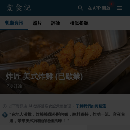
在 APP 開啟
餐廳資訊
照片
評論
相似餐廳
炸匠 美式炸雞 (已歇業)
3
則評論
·
以下資訊由 AI 從部落客食記彙整整理
·
了解我們如何精選
“
在地人激推，炸棒棒腿外酥內嫩，醃料獨特，炸功一流。宵夜首
選，帶來美式炸雞的絕佳風味！
”