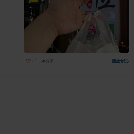
+
1
分享
開啟食記
›