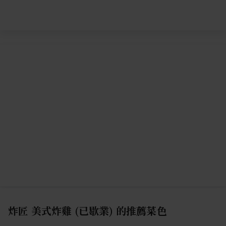
炸匠 美式炸雞 (已歇業)
的推薦菜色