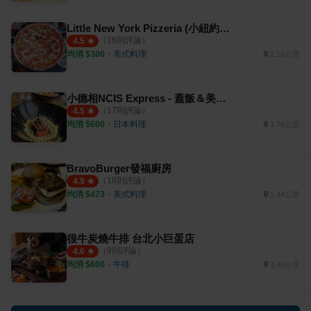
Little New York Pizzeria (小紐約披薩店）
（
16
則評論）
4.5
均消 $
300
・
美式料理
2.16公里
小德相NCIS Express - 蓋飯＆美式壽司
（
17
則評論）
4.5
均消 $
600
・
日本料理
1.76公里
BravoBurger發福廚房
（
18
則評論）
4.9
均消 $
473
・
美式料理
1.44公里
很牛炭燒牛排 台北小巨蛋店
（
9
則評論）
4.6
均消 $
600
・
牛排
1.45公里