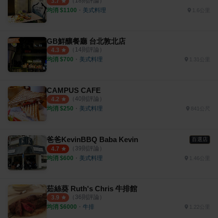
（
18
則評論）
3.7
均消 $
1100
・
美式料理
1.6公里
GB鮮釀餐廳 台北敦北店
（
14
則評論）
4.3
均消 $
700
・
美式料理
1.31公里
CAMPUS CAFE
（
40
則評論）
4.2
均消 $
250
・
美式料理
841公尺
爸爸KevinBBQ Baba Kevin
百選店
（
39
則評論）
4.7
均消 $
600
・
美式料理
1.46公里
茹絲葵 Ruth's Chris 牛排館
（
36
則評論）
3.9
均消 $
6000
・
牛排
1.22公里