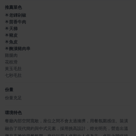
推薦菜色
🌟
老罈剁椒
🌟
茴香牛肉
🌟
天梯
🌟
豬皮
🌟
魚皮
🌟
醃漬豬肉串
雞腿肉
花枝滑
黃玉毛肚
七秒毛肚
份量
份量充足
環境特色
餐廳內部空間寬敞，座位之間不會太過擁擠，用餐氛圍感佳。裝潢
融合了現代簡約與中式元素，採用挑高設計，燈光明亮，營造出溫
馨且高雅的用餐氛圍。座位以四人桌和六人桌為主，桌距之間保持