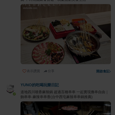
表示讚賞
分享
開啟食記
›
YUNO的吃喝玩樂日記
道地四川噴香麻辣鍋 超過百種串串 一起實現撸串自由｜
餉串串-麻辣串串香(台中西屯麻辣串串鍋推薦)