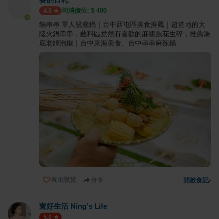
均消價位: $
400
4.0
餉串串 單人鴛鴦鍋｜台中西屯區美食推薦｜超道地的大
陸火鍋串串，蘸料區竟然有喜歡的麻醬跟花生碎，推薦湯
底老罈泡椒｜台中東海美食、台中串串麻辣鍋
表示讚賞
分享
開啟食記
›
寗好生活 Ning's Life
5.0