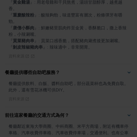
『
黃金雞湯
』
: 用老母雞和干貝熬煮，湯頭甘甜醇厚，越煮越
『
重慶酸辣粉
』
: 酸辣夠勁，味道豐富有層次，粉條彈牙有嚼
『
唐僧小酥肉
』
: 鮮嫩豬里肌肉炸至金黃，香酥脆口，撒上香辣
『
貢菜豬肉串
』
『
剝皮辣椒豬肉串
』
: 辣味適中，非常開胃。
資料來源
餐廳提供哪些自助吧服務？
餐廳提供飲料、白飯、醬料自助吧，部分蔬菜杯也為免費自取。
此外，還有雪花冰機可供DIY。
資料來源
前往這家餐廳的交通方式為何？
餐廳鄰近東海大學商圈、中科商圈、米平方商場，附近有機車停
車格、汽車收費停車格、汽車收費停車場，交通便利。也有公車