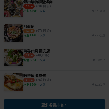
銀鈎鍋物銅盤烤肉
（
30
則評論）
4.6
均消 $
300
・
火鍋
3.41公里
那個鍋
（
67
則評論）
3.2
均消 $
198
・
火鍋
3.68公里
萬客什鍋 國安店
（
4
則評論）
4.2
均消 $
350
・
火鍋
158公尺
蝦拼鍋 醬蟹屋
（
26
則評論）
4.3
均消 $
500
・
火鍋
5.02公里
更多餐廳排名