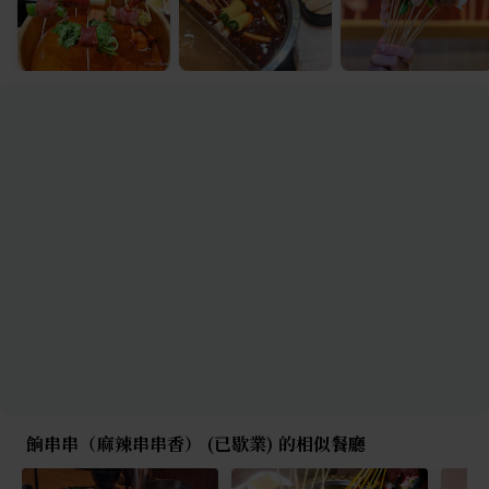
餉串串（麻辣串串香） (已歇業) 的相似餐廳