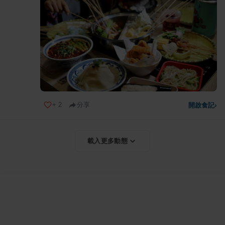
+
2
分享
開啟食記
›
載入更多動態