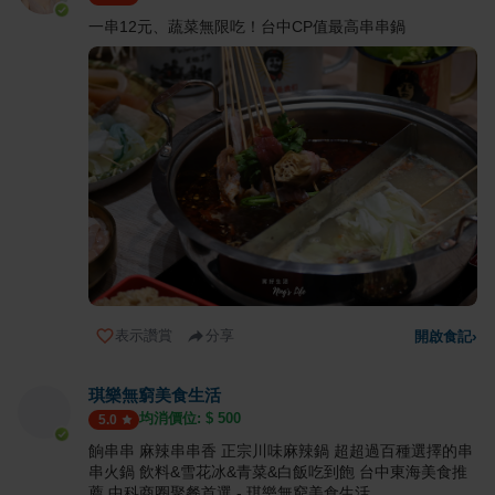
一串12元、蔬菜無限吃！台中CP值最高串串鍋
表示讚賞
分享
開啟食記
›
琪樂無窮美食生活
均消價位: $
500
5.0
餉串串 麻辣串串香 正宗川味麻辣鍋 超超過百種選擇的串
串火鍋 飲料&雪花冰&青菜&白飯吃到飽 台中東海美食推
薦 中科商圈聚餐首選 - 琪樂無窮美食生活