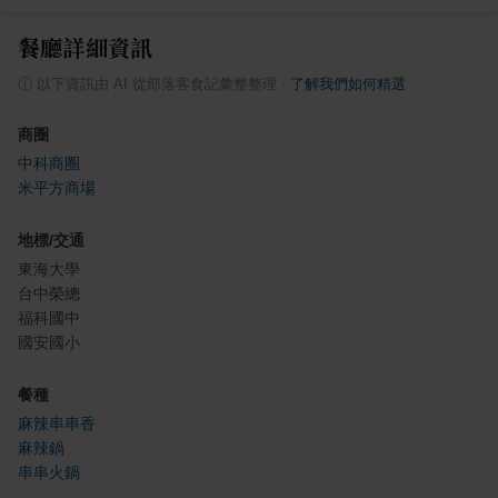
餐廳詳細資訊
ⓘ
以下資訊由 AI 從部落客食記彙整整理
·
了解我們如何精選
商圈
中科商圈
米平方商場
地標/交通
東海大學
台中榮總
福科國中
國安國小
餐種
麻辣串串香
麻辣鍋
串串火鍋