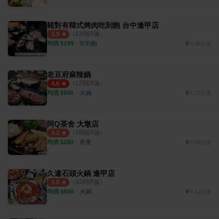
豬對有韓式烤肉吃到飽 台中逢甲店
（
13
則評論）
3.9
均消 $
299
・
吃到飽
3.38公里
老豆府麻辣鍋
（
12
則評論）
4.6
均消 $
600
・
火鍋
5.72公里
阿Q茶舍 大墩店
（
10
則評論）
4.2
均消 $
280
・
宵夜
5.39公里
久違石頭火鍋 逢甲店
（
32
則評論）
3.8
均消 $
600
・
火鍋
4.12公里