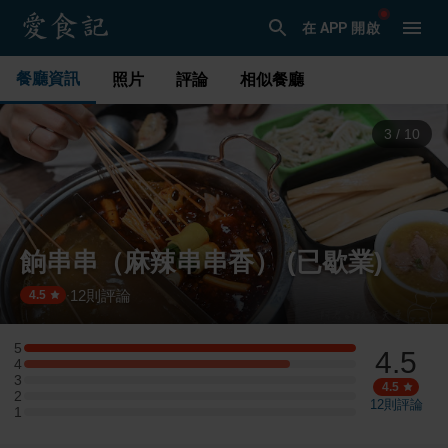
在 APP 開啟
餐廳資訊
照片
評論
相似餐廳
3
/
10
餉串串（麻辣串串香） (已歇業)
12
則評論
·
4.5
5
4.5
5 星：5 則評論
4
4 星：4 則評論
3
3 星：0 則評論
4.5
2
2 星：0 則評論
12
則評論
1
1 星：0 則評論