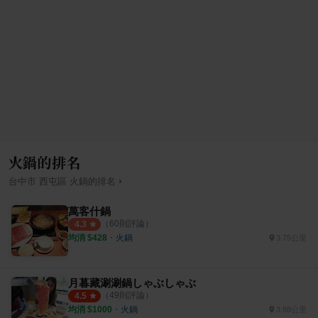
火鍋的排名
›
台中市
西屯區
火鍋
的排名
萬客什鍋
（
60
則評論）
4.3
均消 $
428
・
火鍋
3.75公里
月暮藏涮涮鍋しゃぶしゃぶ
（
49
則評論）
4.5
均消 $
1000
・
火鍋
3.88公里