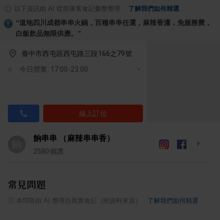
以下資訊由 AI 從部落客食記彙整整理
·
了解我們如何精選
“
道地四川成都串串火鍋，百種串串任選，麻辣香濃，免服務費，
白飯飲品無限供應。
”
臺中市西屯區西屯路三段166之79號
今日營業: 17:00-23:00
線上訂位
餉串串 （麻辣串串香）
餉
2580
個讚
常見問題
ⓘ
本問答由 AI 整理自真實食記（附資料來源）
·
了解我們如何精選