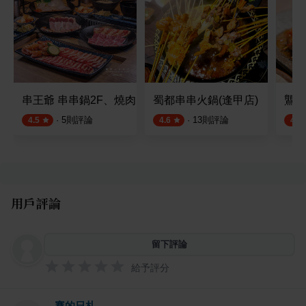
串王爺 串串鍋2F、燒肉1F
蜀都串串火鍋(逢甲店)
鸗和
·
5
則評論
·
13
則評論
4.5
4.6
4.8
用戶評論
留下評論
給予評分
賽的日札