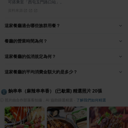
可搭乘至「西屯玉門路口站」。
資料來源
這家餐廳適合哪些族群用餐？
餐廳的營業時間為何？
這家餐廳的低消規定為何？
這家餐廳的平均消費金額大約是多少？
餉串串（麻辣串串香） (已歇業)
精選照片
20
張
ⓘ
照片由合作部落客拍攝，AI 協助篩選精選
·
了解我們如何精選