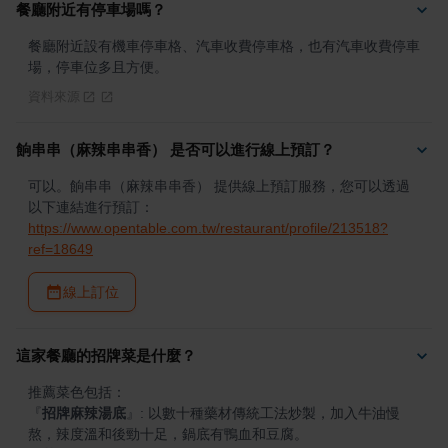
餐廳附近有停車場嗎？
餐廳附近設有機車停車格、汽車收費停車格，也有汽車收費停車
場，停車位多且方便。
資料來源
餉串串（麻辣串串香） 是否可以進行線上預訂？
可以。餉串串（麻辣串串香） 提供線上預訂服務，您可以透過
以下連結進行預訂：
https://www.opentable.com.tw/restaurant/profile/213518?
ref=18649
線上訂位
這家餐廳的招牌菜是什麼？
『
招牌麻辣湯底
』
: 以數十種藥材傳統工法炒製，加入牛油慢