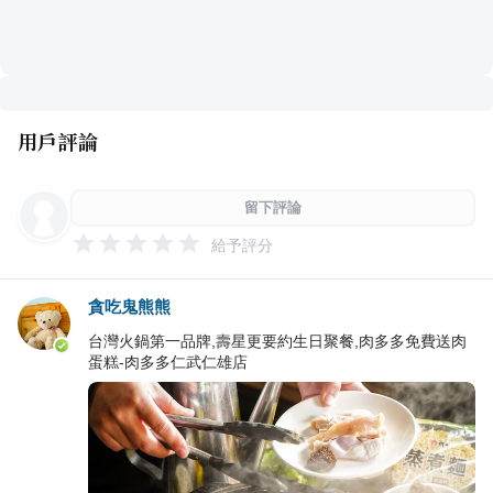
用戶評論
留下評論
給予評分
貪吃鬼熊熊
台灣火鍋第一品牌,壽星更要約生日聚餐,肉多多免費送肉
蛋糕-肉多多仁武仁雄店