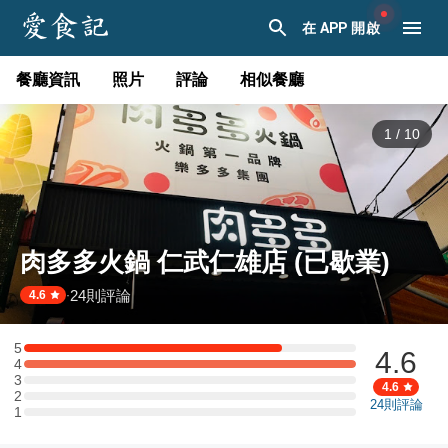
在 APP 開啟
餐廳資訊
照片
評論
相似餐廳
1
/
10
肉多多火鍋 仁武仁雄店 (已歇業)
24
則評論
·
4.6
5
4.6
5 星：7 則評論
4
4 星：9 則評論
3
3 星：0 則評論
4.6
2
2 星：0 則評論
24
則評論
1
1 星：0 則評論