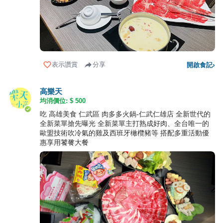
表示讚賞
分享
開啟食記
›
高樂天
均消價位: $
500
吃 高雄美食 仁武區 肉多多火鍋-仁武仁雄店 全新世代的
全新菜單搶先曝光 全新菜單主打熟成好肉、全台唯一的
歐盟技術吹冷氣的雞及西班牙橄欖豬等 搭配多重活動優
惠享用饕餮大餐