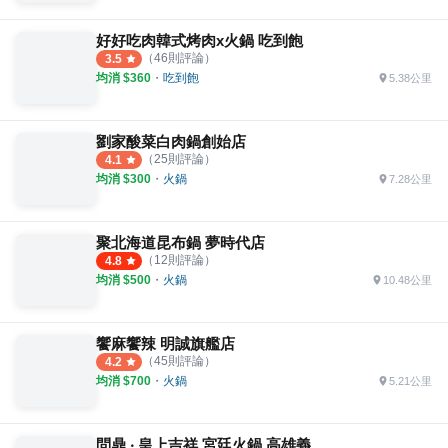
好好吃肉韓式烤肉x火鍋 吃到飽
（
46
則評論）
3.5
均消 $
360
・
吃到飽
5.38公里
劉家酸菜白肉鍋創始店
（
25
則評論）
4.1
均消 $
300
・
火鍋
7.28公里
聚北海道昆布鍋 夢時代店
（
12
則評論）
4.8
均消 $
500
・
火鍋
10.48公里
饗麻饗辣 明誠旗艦店
（
45
則評論）
4.2
均消 $
700
・
火鍋
5.21公里
問鼎 ‧ 皇上吉祥 宮廷火鍋 高雄義享店