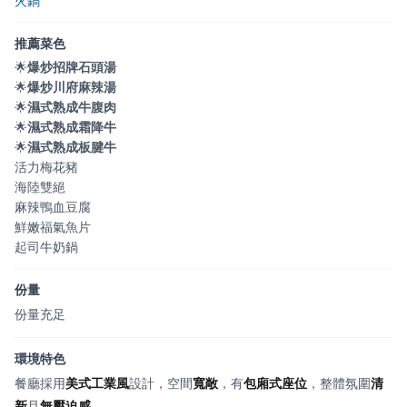
火鍋
推薦菜色
🌟
爆炒招牌石頭湯
🌟
爆炒川府麻辣湯
🌟
濕式熟成牛腹肉
🌟
濕式熟成霜降牛
🌟
濕式熟成板腱牛
活力梅花豬
海陸雙絕
麻辣鴨血豆腐
鮮嫩福氣魚片
起司牛奶鍋
份量
份量充足
環境特色
餐廳採用
美式工業風
設計，空間
寬敞
，有
包廂式座位
，整體氛圍
清
新
且
無壓迫感
。