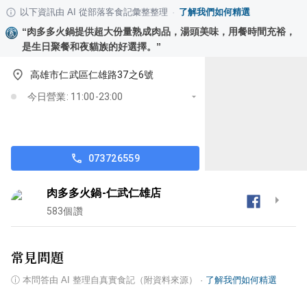
以下資訊由 AI 從部落客食記彙整整理
·
了解我們如何精選
“
肉多多火鍋提供超大份量熟成肉品，湯頭美味，用餐時間充裕，
是生日聚餐和夜貓族的好選擇。
”
高雄市仁武區仁雄路37之6號
今日營業: 11:00-23:00
073726559
肉多多火鍋-仁武仁雄店
583
個讚
常見問題
ⓘ
本問答由 AI 整理自真實食記（附資料來源）
·
了解我們如何精選