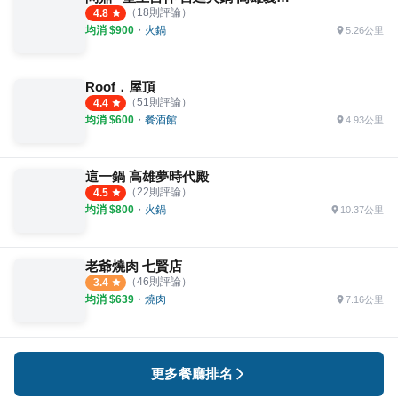
（
18
則評論）
4.8
均消 $
900
・
火鍋
5.26公里
Roof．屋頂
（
51
則評論）
4.4
均消 $
600
・
餐酒館
4.93公里
這一鍋 高雄夢時代殿
（
22
則評論）
4.5
均消 $
800
・
火鍋
10.37公里
老爺燒肉 七賢店
（
46
則評論）
3.4
均消 $
639
・
燒肉
7.16公里
更多餐廳排名