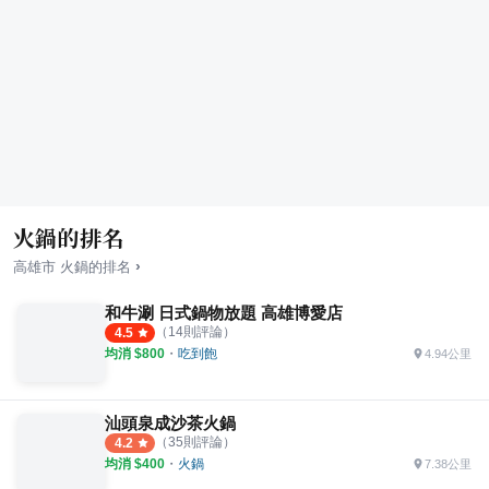
火鍋的排名
›
高雄市
火鍋
的排名
和牛涮 日式鍋物放題 高雄博愛店
（
14
則評論）
4.5
均消 $
800
・
吃到飽
4.94公里
汕頭泉成沙茶火鍋
（
35
則評論）
4.2
均消 $
400
・
火鍋
7.38公里