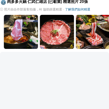
肉多多火鍋 仁武仁雄店 (已歇業)
精選照片
20
張
ⓘ
照片由合作部落客拍攝，AI 協助篩選精選
·
了解我們如何精選