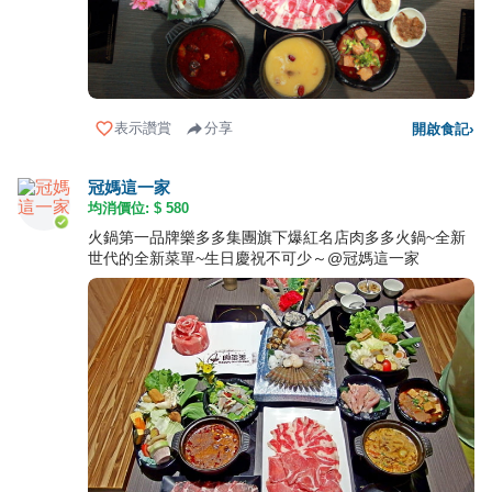
表示讚賞
分享
開啟食記
›
冠媽這一家
均消價位: $
580
火鍋第一品牌樂多多集團旗下爆紅名店肉多多火鍋~全新
世代的全新菜單~生日慶祝不可少～@冠媽這一家