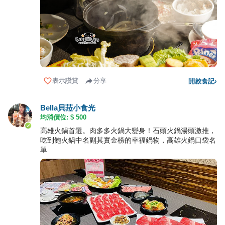
表示讚賞
分享
開啟食記
›
Bella貝菈小食光
均消價位: $
500
高雄火鍋首選。肉多多火鍋大變身！石頭火鍋湯頭激推，
吃到飽火鍋中名副其實金榜的幸福鍋物，高雄火鍋口袋名
單