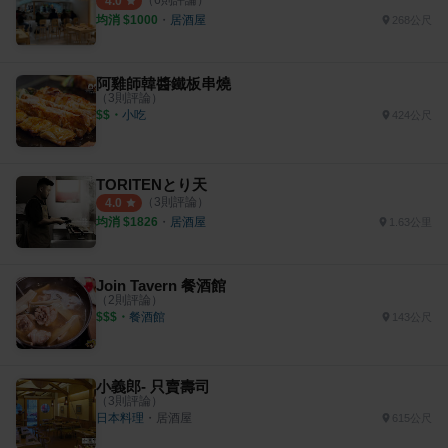
4.0
均消 $
1000
・
居酒屋
268公尺
阿雞師韓醬鐵板串燒
（
3
則評論）
$$
・
小吃
424公尺
TORITENとり天
（
3
則評論）
4.0
均消 $
1826
・
居酒屋
1.63公里
Join Tavern 餐酒館
（
2
則評論）
$$$
・
餐酒館
143公尺
小義郎- 只賣壽司
（
3
則評論）
日本料理
・
居酒屋
615公尺