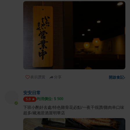
表示讚賞
分享
開啟食記
›
安安日常
均消價位: $
500
5.0
下班小酌好去處/特色雞骨花必點/一夜干很讚/雞肉串口味
超多/藏湘居酒屋明華店