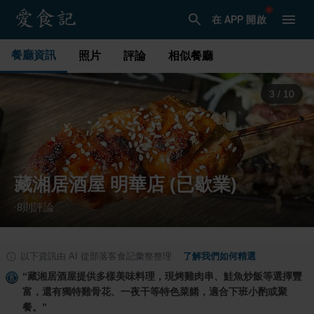
在 APP 開啟
餐廳資訊
照片
評論
相似餐廳
3
/
10
藏湘居酒屋 明華店 (已歇業)
8
則評論
·
以下資訊由 AI 從部落客食記彙整整理
·
了解我們如何精選
“
藏湘居酒屋提供多樣美味料理，現烤雞肉串、鮭魚炒飯等選擇豐
富，還有獨特雞骨花、一夜干等特色菜餚，適合下班小酌或聚
餐。
”