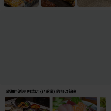
藏湘居酒屋 明華店 (已歇業) 的相似餐廳