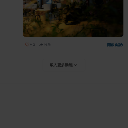
+
2
分享
開啟食記
›
載入更多動態