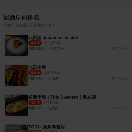
居酒屋的排名
›
高雄市
鼓山區
居酒屋
的排名
八田源 Japanese cuisine
（
14
則評論）
4.4
均消 $
1000
・
日本料理
1.77公里
九日串燒
（
18
則評論）
5.0
均消 $
400
・
居酒屋
5.53公里
這間串燒｜This Skewers｜農16店
（
4
則評論）
4.7
均消 $
800
・
吃到飽
131公尺
TORI+ 燒鳥專賣店
（
6
則評論）