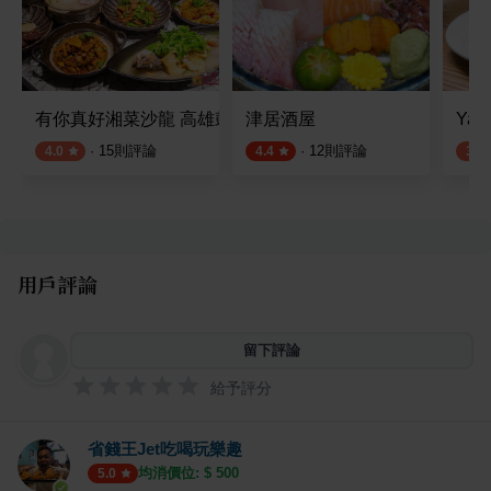
有你真好湘菜沙龍 高雄鼓山店
津居酒屋
Yam
·
15
則評論
·
12
則評論
4.0
4.4
3.9
用戶評論
留下評論
給予評分
省錢王Jet吃喝玩樂趣
均消價位: $
500
5.0