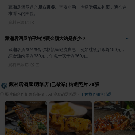
藏湘居酒屋適合
朋友聚餐
、宵夜小酌，也提供
獨立包廂
，適合追
求隱私的團體。
資料來源
藏湘居酒屋的平均消費金額大約是多少？
藏湘居酒屋的餐點價格親民經濟實惠，例如鮭魚炒飯為150元，
綜合雞肉串為330元，午魚一夜干為360元。
資料來源
藏湘居酒屋 明華店 (已歇業)
精選照片
20
張
ⓘ
照片由合作部落客拍攝，AI 協助篩選精選
·
了解我們如何精選