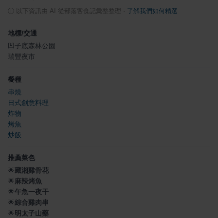
ⓘ
以下資訊由 AI 從部落客食記彙整整理
·
了解我們如何精選
地標/交通
凹子底森林公園
瑞豐夜市
餐種
串燒
日式創意料理
炸物
烤魚
炒飯
推薦菜色
🌟
藏湘雞骨花
🌟
麻辣烤魚
🌟
午魚一夜干
🌟
綜合雞肉串
🌟
明太子山藥