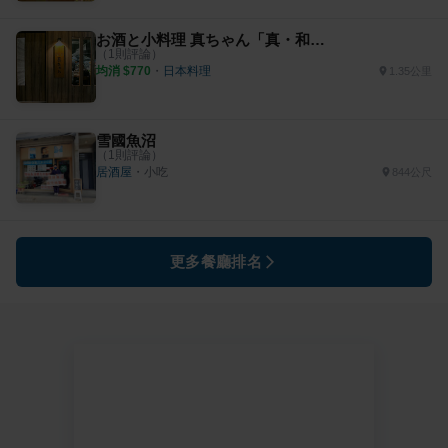
お酒と小料理 真ちゃん「真・和食小料理」
（
1
則評論）
均消 $
770
・
日本料理
1.35公里
雪國魚沼
（
1
則評論）
居酒屋
・
小吃
844公尺
更多餐廳排名