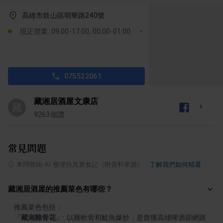
高雄市鼓山區明華路240號
現正營業: 09:00-17:00, 00:00-01:00
075522061
藏湘居酒屋文康店
藏
9263
個讚
常見問題
ⓘ
本問答由 AI 整理自真實食記（附資料來源）
·
了解我們如何精選
藏湘居酒屋的推薦菜色有哪些？
『
藏湘雞骨花
』
: 以雞軟骨和魷魚爆炒，是曾獲高雄啤酒節網路