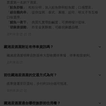
『
鮭魚炒飯
』
『
綜合雞肉串
』
: 提供塩烤、泰式、蔥燒、起司、明太子等五種
『
鯖魚一夜干
』
『
胡麻唐揚雞
』
: 炸至金黃酥脆，可蘸胡麻醬品嚐。
資料來源
藏湘居酒屋附近有停車資訊嗎？
藏湘居酒屋明華店對面有大型收費停車場，停車相當便利。
資料來源
前往藏湘居酒屋的交通方式為何？
搭乘捷運至巨蛋站，步行約15分鐘可抵達。
資料來源
藏湘居酒屋適合哪些族群前往用餐？