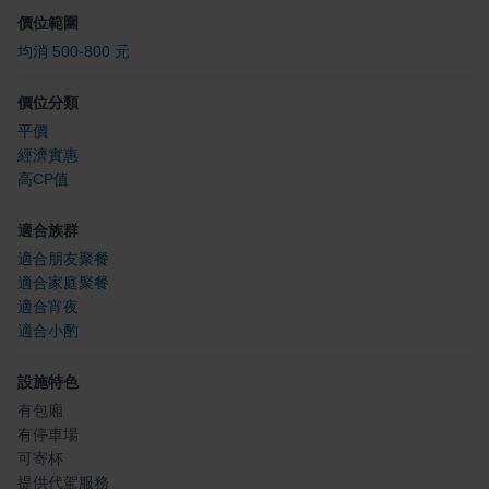
價位範圍
均消 500-800 元
價位分類
平價
經濟實惠
高CP值
適合族群
適合朋友聚餐
適合家庭聚餐
適合宵夜
適合小酌
設施特色
有包廂
有停車場
可寄杯
提供代駕服務