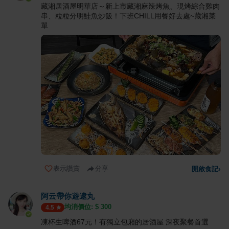
藏湘居酒屋明華店～新上市藏湘麻辣烤魚、現烤綜合雞肉
串、粒粒分明鮭魚炒飯！下班CHILL用餐好去處~藏湘菜
單
表示讚賞
分享
開啟食記
›
阿云帶你遊逮丸
均消價位: $
300
4.5
凍杯生啤酒67元！有獨立包廂的居酒屋 深夜聚餐首選