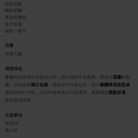
鮭魚炒飯
酥炸肥腸
黃金炸蟹鉗
金沙豆腐
鯖魚一夜干
份量
份量大氣
環境特色
餐廳內部裝潢以木質為主體，設計簡約不失典雅，營造出
溫馨
的氛
圍。店內設有
獨立包廂
，並提供戶外座位區，其中
麒麟啤酒造型桌
是特別的打卡點。店內外都有座位可供選擇，整體環境
寬敞舒適
，
維持整潔清爽。
注意事項
有低消
無公休