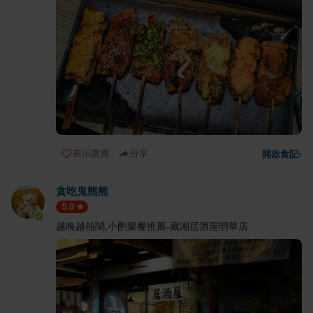
表示讚賞
分享
開啟食記
›
貪吃鬼熊熊
5.0
越晚越熱鬧,小酌聚餐推薦-藏湘居酒屋明華店